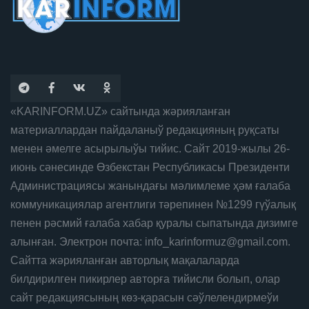
«KARINFORM.UZ» сайтында жәрияланған
материаллардан пайдаланыў редакцияның руқсаты
менен әмелге асырылыўы тийис. Сайт 2019-жылы 26-
июнь сәнесинде Өзбекстан Республикасы Президенти
Администрациясы жанындағы мәлимлеме ҳәм ғалаба
коммуникациялар агентлиги тәрепинен №1299 гүўалық
пенен рәсмий ғалаба хабар қуралы сыпатында дизимге
алынған. Электрон почта: info_karinformuz@gmail.com.
Сайтта жәрияланған авторлық мақалаларда
билдирилген пикирлер авторға тийисли болып, олар
сайт редакциясының көз-қарасын сәўлелендирмеўи