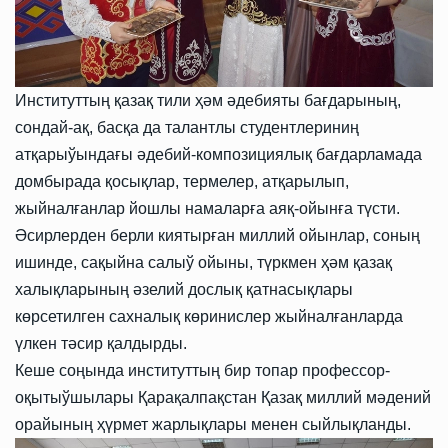
Институттың қазақ тили ҳәм әдебияты бағдарының,
сондай-ақ, басқа да талантлы студентлериниң
атқарыўындағы әдебий-композициялық бағдарламада
домбырада қосықлар, термелер, атқарылып,
жыйналғанлар йошлы намаларға аяқ-ойынға түсти.
Әсирлерден берли киятырған миллий ойынлар, соның
ишинде, сақыйна салыў ойыны, түркмен ҳәм қазақ
халықларының әзелий дослық қатнасықлары
көрсетилген сахналық көринислер жыйналғанларда
үлкен тәсир қалдырды.
Кеше соңында институттың бир топар профессор-
оқытыўшылары Қарақалпақстан Қазақ миллий мәдений
орайының ҳүрмет жарлықлары менен сыйлықланды.