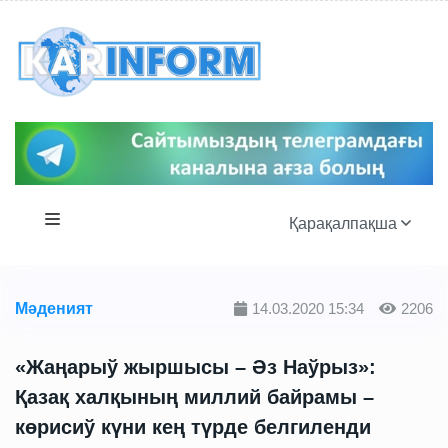
Қарақалпақша
Мәденият
14.03.2020 15:34
2206
«Жаңарыў жыршысы – Әз Наўрыз»:
Қазақ халқының миллий байрамы –
көрисиў күни кең түрде белгиленди