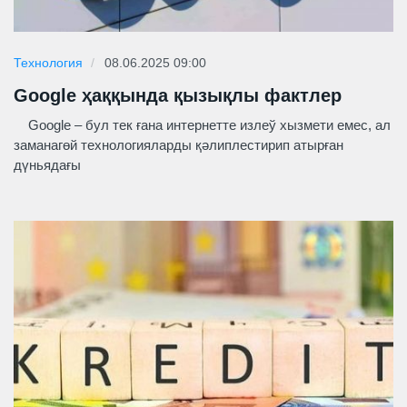
Технология
08.06.2025 09:00
Google ҳаққында қызықлы фактлер
Google – бул тек ғана интернетте излеў хызмети емес, ал
заманагөй технологияларды қәлиплестирип атырған
дүньядағы