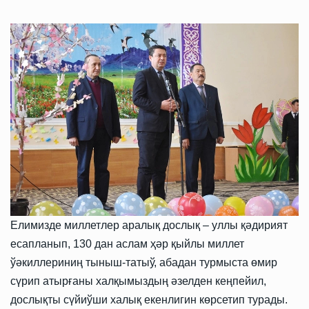
Елимизде миллетлер аралық дослық – уллы қәдирият
есапланып, 130 дан аслам ҳәр қыйлы миллет
ўәкиллериниң тыныш-татыў, абадан турмыста өмир
сүрип атырғаны халқымыздың әзелден кеңпейил,
дослықты сүйиўши халық екенлигин көрсетип турады.