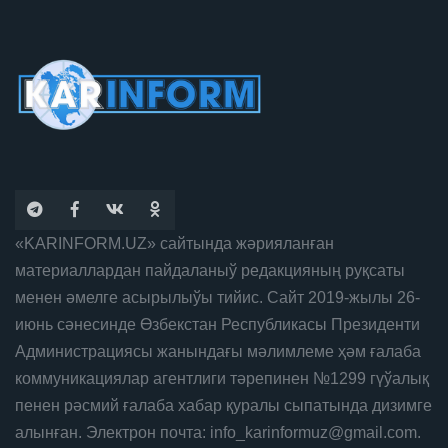
«KARINFORM.UZ» сайтында жәрияланған
материаллардан пайдаланыў редакцияның руқсаты
менен әмелге асырылыўы тийис. Сайт 2019-жылы 26-
июнь сәнесинде Өзбекстан Республикасы Президенти
Администрациясы жанындағы мәлимлеме ҳәм ғалаба
коммуникациялар агентлиги тәрепинен №1299 гүўалық
пенен рәсмий ғалаба хабар қуралы сыпатында дизимге
алынған. Электрон почта: info_karinformuz@gmail.com.