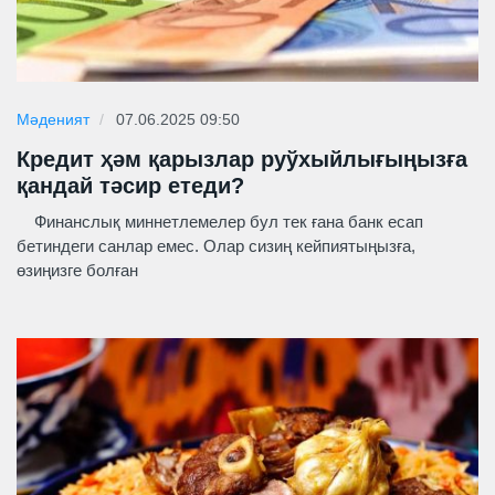
Мәденият
07.06.2025 09:50
Кредит ҳәм қарызлар руўхыйлығыңызға
қандай тәсир етеди?
Финанслық миннетлемелер бул тек ғана банк есап
бетиндеги санлар емес. Олар сизиң кейпиятыңызға,
өзиңизге болған