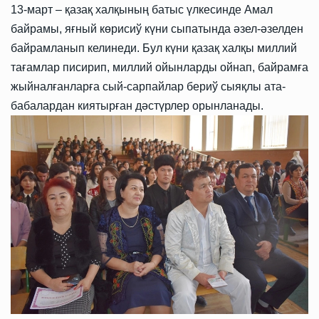
13-март – қазақ халқының батыс үлкесинде Амал
байрамы, яғный көрисиў күни сыпатында әзел-әзелден
байрамланып келинеди. Бул күни қазақ халқы миллий
тағамлар писирип, миллий ойынларды ойнап, байрамға
жыйналғанларға сый-сарпайлар бериў сыяқлы ата-
бабалардан киятырған дәстүрлер орынланады.