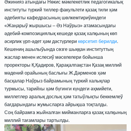
Әжинияз атындағы Нөкис мәмлекетлик педагогикалық
институты түркий тиллер факультети қазақ тили ҳәм
әдебияты кафедрасының шөлкемтириўиндеги
«Жаңарыў жыршысы – Әз Наўрыз» атамасындағы
әдебий-композициялық кешеде қазақ халқының көп
әсирлик үрп-әдет ҳәм дәстүрлери
көрсетип берилди
.
Кешениң ашылыўында сөзге шыққан институттың
жаслар менен ислесиў мәселелери бойынша
проректоры Қ.Қадиров, Қарақалпақстан Қазақ миллий
мәдений орайының баслығы Ж.Дәрменов ҳәм
басқалар Наўрыз байрамының түркий халықлар
турмысы, тарийхы ҳәм бүгинги күндеги әҳмийети,
миллетлер аралық дослық ҳәм татыўлықты беккемлеў
бағдарындағы жумысларға айрықша тоқталды.
Соң байрамға жыйналған мийманларға қазақ халқының
миллий тағамлары тартылды.