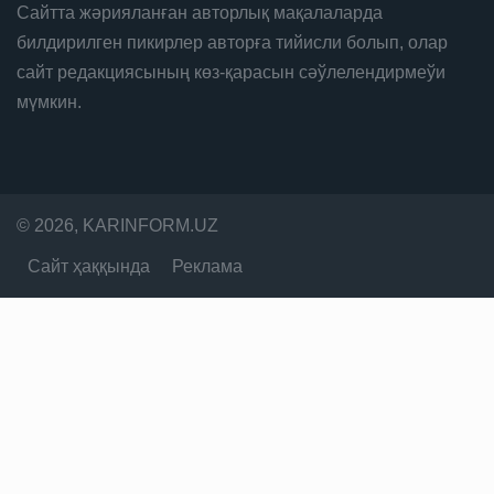
Сайтта жәрияланған авторлық мақалаларда
билдирилген пикирлер авторға тийисли болып, олар
сайт редакциясының көз-қарасын сәўлелендирмеўи
мүмкин.
© 2026, KARINFORM.UZ
Сайт ҳаққында
Реклама