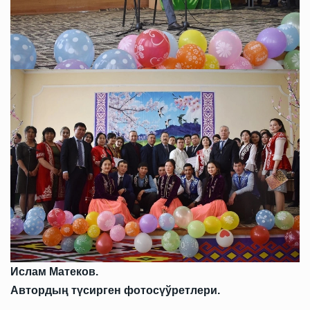
Ислам Матеков.
Автордың түсирген фотосүўретлери.