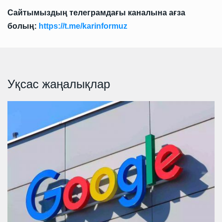
Сайтымыздың телеграмдағы каналына ағза
болың:
https://t.me/karinformuz
Уқсас жаңалықлар