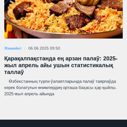
Жәмийет
06.06.2025 09:50
Қарақалпақстанда ең арзан палаў: 2025-
жыл апрель айы ушын статистикалық
таллаў
Өзбекстанның түрли ўәлаятларында палаў таярлаўда
керек болатуғын өнимлердиң орташа баҳасы ҳәр қыйлы.
2025-жыл апрель айында