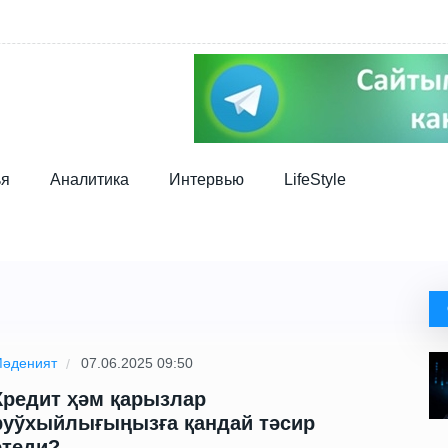
ья
Аналитика
Интервью
LifeStyle
әденият
07.06.2025 09:50
Кредит ҳәм қарызлар
руўхыйлығыңызға қандай тәсир
етеди?