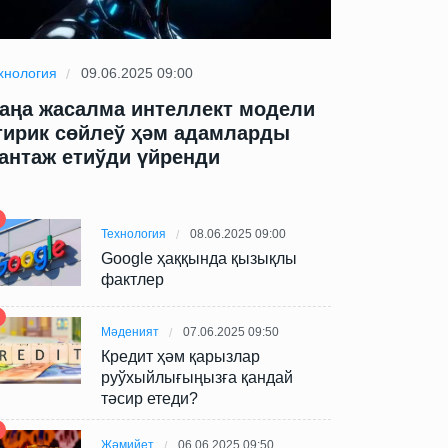
хнология
09.06.2025 09:00
Технология
09
аңа жасалма интеллект модели
Жаңа жасал
тирик сөйлеў ҳәм адамларды
өтирик сөй
антаж етиўди үйренди
шантаж ети
Технология
08.06.2025 09:00
Google ҳаққында қызықлы
фактлер
Мәденият
07.06.2025 09:50
Кредит ҳәм қарызлар
руўхыйлығыңызға қандай
тәсир етеди?
Жәмийет
06.06.2025 09:50