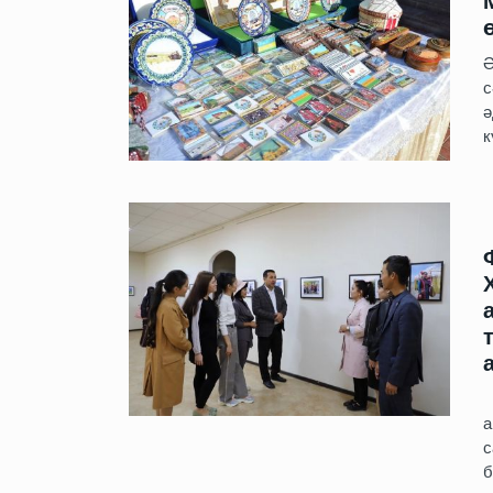
Ә
с
ә
к
Б
а
с
б