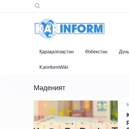
Қарақалпақстан
Өзбекстан
Дүн
KarinformWiki
Мәденият
М