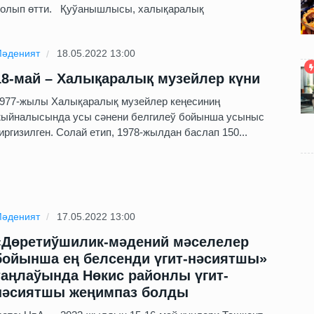
олып өтти. Қуўанышлысы, халықаралық
әденият
18.05.2022 13:00
18-май – Халықаралық музейлер күни
977-жылы Халықаралық музейлер кеңесиниң
ыйналысында усы сәнени белгилеў бойынша усыныс
иргизилген. Солай етип, 1978-жылдан баслап 150...
әденият
17.05.2022 13:00
«Дөретиўшилик-мәдений мәселелер
бойынша ең белсенди үгит-нәсиятшы»
таңлаўында Нөкис районлы үгит-
нәсиятшы жеңимпаз болды