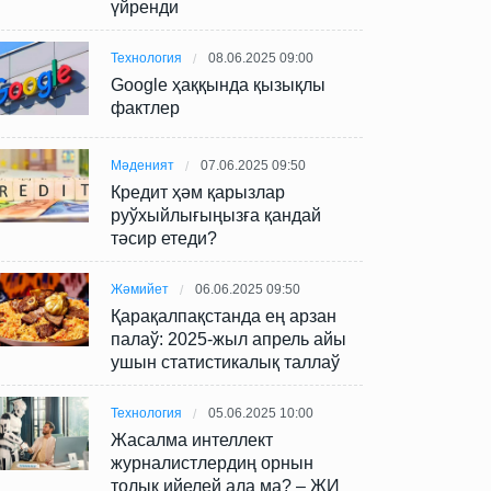
үйренди
Технология
08.06.2025 09:00
Google ҳаққында қызықлы
фактлер
Мәденият
07.06.2025 09:50
Кредит ҳәм қарызлар
руўхыйлығыңызға қандай
тәсир етеди?
Жәмийет
06.06.2025 09:50
Қарақалпақстанда ең арзан
палаў: 2025-жыл апрель айы
ушын статистикалық таллаў
Технология
05.06.2025 10:00
Жасалма интеллект
журналистлердиң орнын
толық ийелей ала ма? – ЖИ