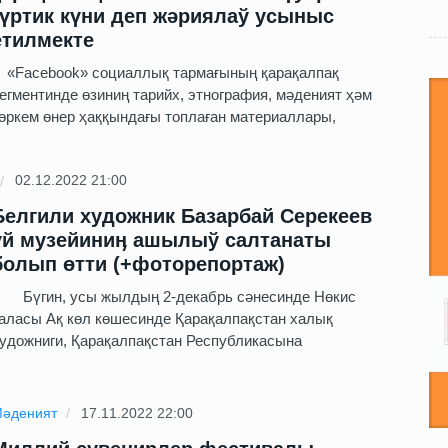
гүртик күни деп жәриялаў усыныс
етилмекте
Facebook» социаллық тармағының қарақалпақ
егментинде өзиниң тарийх, этнография, мәденият ҳәм
өркем өнер ҳаққындағы топлаған материаллары,
02.12.2022 21:00
Белгили художник Базарбай Серекеев
үй музейиниӊ ашылыў салтанаты
болып өтти (+фоторепортаж)
үгин, усы жылдың 2-декабрь сәнесинде Нөкис
аласы Ақ көл көшесинде Қарақалпақстан халық
удожниги, Қарақалпақстан Республикасына
әденият
17.11.2022 22:00