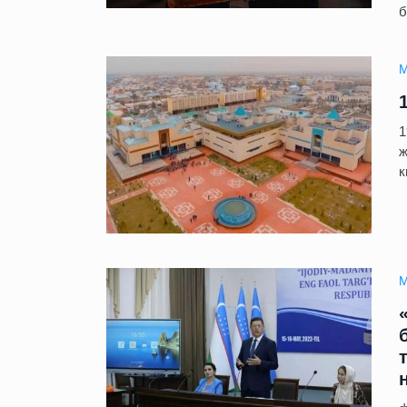
б
М
1
ж
к
М