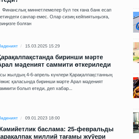
инанслық миннетлемелер бул тек ғана банк есап
етиндеги санлар емес. Олар сизиң кейпиятыңызға,
зиңизге болған
әденият
15.03.2025 15:29
Қарақалпақстанда биринши мәрте
Арал мәденият саммити өткериледи
сы жылдың 4-6-апрель күнлери Қарақалпақстанның
өкис қаласында биринши мәрте Арал мәденият
аммити болып өтеди, деп хабар...
әденият
09.01.2023 18:00
Жәмийетлик баслама: 25-февральды
қарақалпақ миллий тағамы жүўери