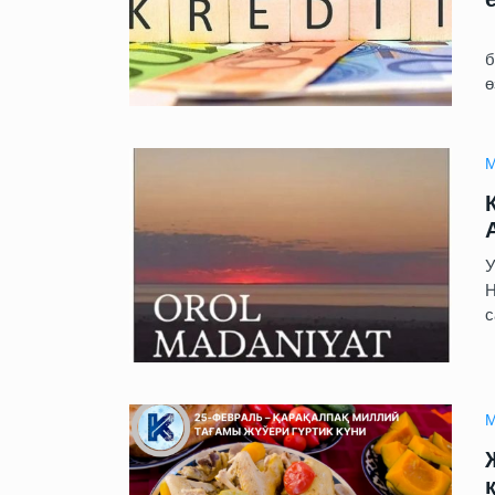
Ф
б
ө
М
У
Н
с
М