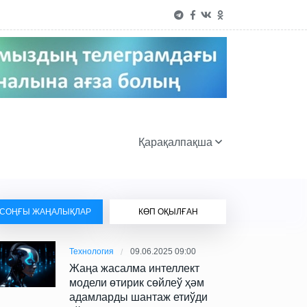
Қарақалпақша
СОҢҒЫ ЖАҢАЛЫҚЛАР
КӨП ОҚЫЛҒАН
Технология
09.06.2025 09:00
Жаңа жасалма интеллект
модели өтирик сөйлеў ҳәм
адамларды шантаж етиўди