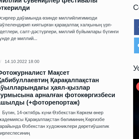
Миллий сувенирлер фестивалы
С
өткерилди
сирлер даўамында өзинде миллийлигимизди
әўлелендирип киятырған қарақалпақ халқының үрп-
детлери, салт-дәстүрлери, миллий буйымлары бүгинги
үнде де миллий...
14.10.2022 18:00
У
Фотожурналист Мақсет
Ҳабибуллаевтиң Қарақалпақстан
аўылларындағы ҳаял-қызлар
турмысына арналған фотокөргизбеси
ашылды (+фоторепортаж)
үгин, 14-октябрь күни Өзбекстан Көркем өнер
кадемиясы Қарақалпақстан бөлиминиң Көргизбе
арайында Өзбекстан художниклери дөретиўшилик
ирлеспесиниң