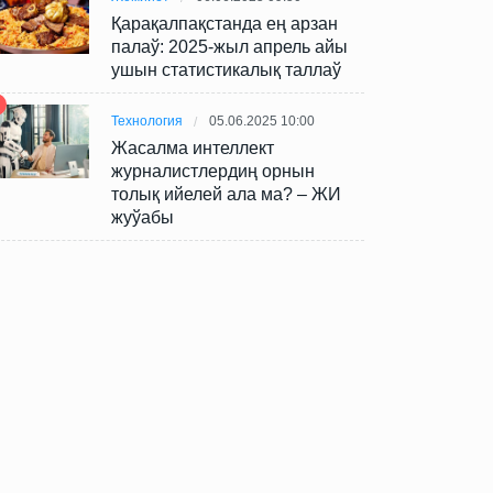
Қарақалпақстанда ең арзан
палаў: 2025-жыл апрель айы
ушын статистикалық таллаў
Технология
05.06.2025 10:00
Жасалма интеллект
журналистлердиң орнын
толық ийелей ала ма? – ЖИ
жуўабы