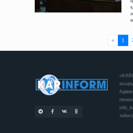
ф
қ
а
м
Previous
«
1
«KARI
асыры
Админ
пенен
info_
тийис