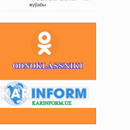
жуўабы