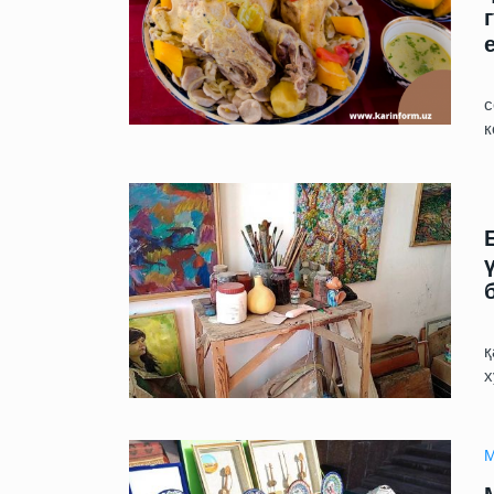
«
с
к
Б
қ
х
М