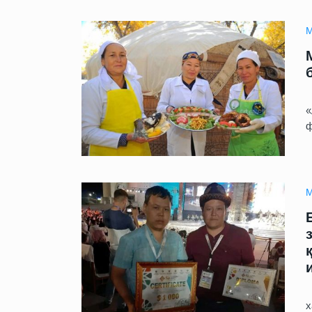
М
Технология
09.06.2025 09:00
Жаңа жасалма интеллект 
өтирик сөйлеў ҳәм адамл
У
шантаж етиўди үйренди
«
ф
М
У
х