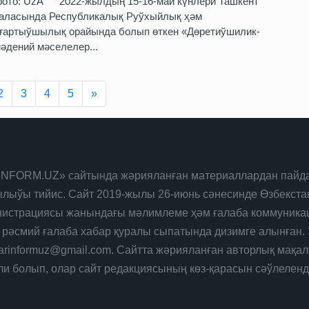
ото: UzA 2022-жылдың 15-16-май күнлери Ташкент
аласында Республикалық Руўхыйлық ҳәм
ғартыўшылық орайында болып өткен «Дөретиўшилик-
әдений мәселелер...
Next
2
3
4
5
»
NFORM.UZ» сайтында жәрияланған материаллардан пайда
лыўы тийис. Сайт 2019-жылы 26-июнь сәнесинде Өзбекста
истрациясы жанындағы мәлимлеме ҳәм ғалаба коммуникац
 рәсмий ғалаба хабар қуралы сыпатында дизимге алынған. 
karinformuz@gmail.com. Сайтта жәрияланған авторлық мақа
ли болып, олар сайт редакциясының көз-қарасын сәўлелен