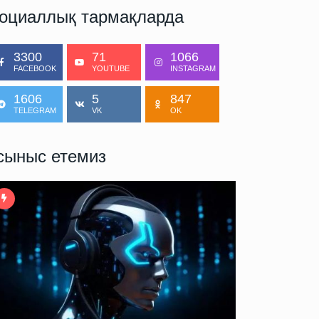
оциаллық тармақларда
3300
71
1066
FACEBOOK
YOUTUBE
INSTAGRAM
1606
5
847
TELEGRAM
VK
OK
сыныс етемиз