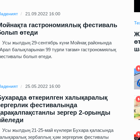
әденият
21.09.2022 16:00
Технология
09.06.2025 09:00
Те
Мойнақта гастрономиялық фестиваль
болып өтеди
модели
Жаңа жасалма интеллект модели
Ж
арды
өтирик сөйлеў ҳәм адамларды
ө
сы жылдың 29-сентябрь күни Мойнақ районында
шантаж етиўди үйренди
ш
Арал балықларынан 99 түрли тағам» гастрономиялық
естивалы болып өтеди.
әденият
25.05.2022 16:00
Бухарада өткерилген халықаралық
зергерлик фестивалында
қарақалпақстанлы зергер 2-орынды
ийеледи
сы жылдың 21-25-май күнлери Бухара қаласында
алықаралық зербаплық ҳәм зергерлик фестивалы