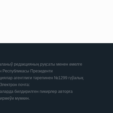
ланыў редакцияның руқсаты менен әмелге
н Республикасы Президенти
иялар агентлиги тәрепинен №1299 гүўалық
Электрон почта:
лаларда билдирилген пикирлер авторға
дирмеўи мүмкин.