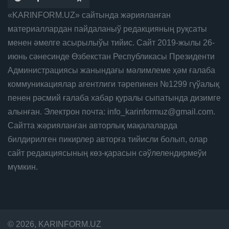
«KARINFORM.UZ» сайтында жәрияланған
материаллардан пайдаланыў редакцияның руқсаты
менен әмелге асырылыўы тийис. Сайт 2019-жылы 26-
июнь сәнесинде Өзбекстан Республикасы Президенти
Администрациясы жанындағы мәлимлеме ҳәм ғалаба
коммуникациялар агентлиги тәрепинен №1299 гүўалық
пенен рәсмий ғалаба хабар қуралы сыпатында дизимге
алынған. Электрон почта: info_karinformuz@gmail.com.
Сайтта жәрияланған авторлық мақалаларда
билдирилген пикирлер авторға тийисли болып, олар
сайт редакциясының көз-қарасын сәўлелендирмеўи
мүмкин.
© 2026, KARINFORM.UZ