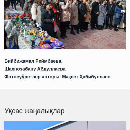
Бийбижамал Реймбаева,
Шахнозабану Абдуллаева
Фотосүўретлер авторы: Мақсет Ҳәбибуллаев
Уқсас жаңалықлар