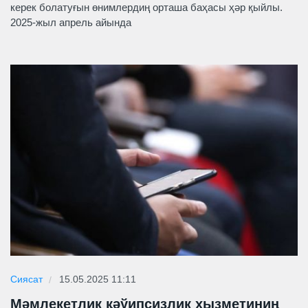
керек болатуғын өнимлердиң орташа баҳасы ҳәр қыйлы.
2025-жыл апрель айында
Сиясат
15.05.2025 11:11
Мәмлекетлик қәўипсизлик хызметиниң