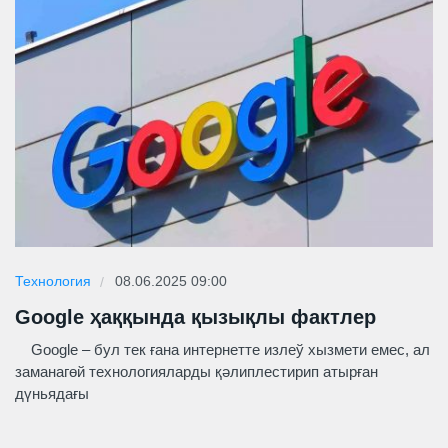
Технология
08.06.2025 09:00
Google ҳаққында қызықлы фактлер
Google – бул тек ғана интернетте излеў хызмети емес, ал
заманагөй технологияларды қәлиплестирип атырған
дүньядағы