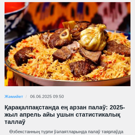
Жәмийет
06.06.2025 09:50
Қарақалпақстанда ең арзан палаў: 2025-
жыл апрель айы ушын статистикалық
таллаў
Өзбекстанның түрли ўәлаятларында палаў таярлаўда