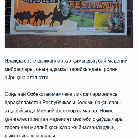
Илажда сөзге шыққанлар халқымыздың бай мәдений
мийраслары, оның адамзат тарийхындағы ролин
айрықша атап өтти.
Соңынан Өзбекстан мәмлекетлик филармониясы
Қарақалпакстан Республикасы бөлими бақсылары
атқарыўында Миллий фолклор намалар, Нөкис
қәнигелестирилген мәденият мектеби оқыўшылары
тәрепинен миллий қосықлар жыйналғанлардың
дыққатына усынылды.