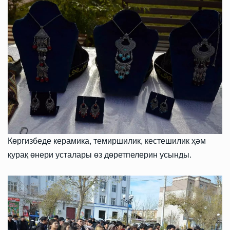
Көргизбеде керамика, темиршилик, кестешилик ҳәм
қурақ өнери усталары өз дөретпелерин усынды.