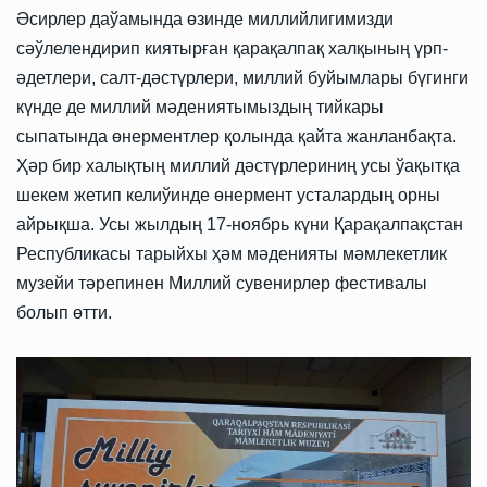
Әсирлер даўамында өзинде миллийлигимизди
сәўлелендирип киятырған қарақалпақ халқының үрп-
әдетлери, салт-дәстүрлери, миллий буйымлары бүгинги
күнде де миллий мәдениятымыздың тийкары
сыпатында өнерментлер қолында қайта жанланбақта.
Ҳәр бир халықтың миллий дәстүрлериниң усы ўақытқа
шекем жетип келиўинде өнермент усталардың орны
айрықша. Усы жылдың 17-ноябрь күни Қарақалпақстан
Республикасы тарыйхы ҳәм мәденияты мәмлекетлик
музейи тәрепинен Миллий сувенирлер фестивалы
болып өтти.