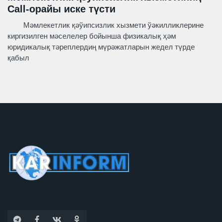
Call-орайы иске түсти
Мәмлекетлик қәўипсизлик хызмети ўәкилликлерине
киргизилген мәселелер бойынша физикалық ҳәм
юридикалық тәреплердиң мүрәжатларын жедел түрде
қабыл