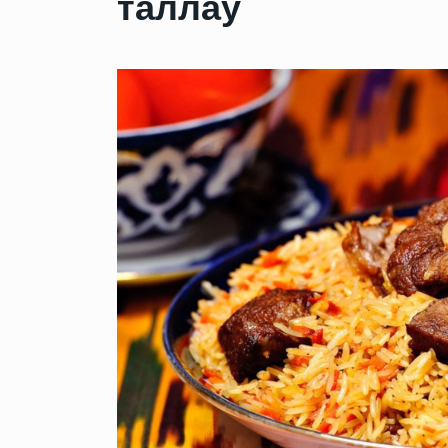
таллаў