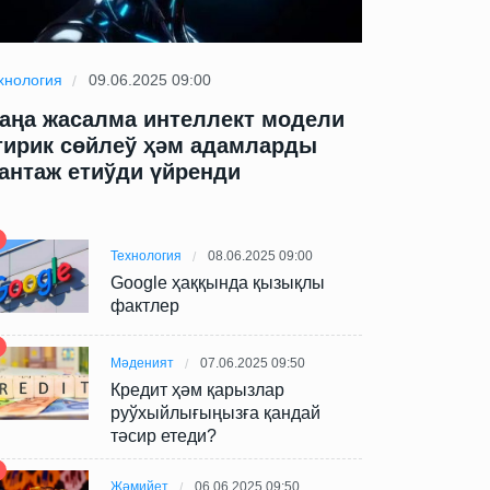
хнология
09.06.2025 09:00
Технология
09
аңа жасалма интеллект модели
Жаңа жасал
тирик сөйлеў ҳәм адамларды
өтирик сөй
антаж етиўди үйренди
шантаж ети
Технология
08.06.2025 09:00
Google ҳаққында қызықлы
фактлер
Мәденият
07.06.2025 09:50
Кредит ҳәм қарызлар
руўхыйлығыңызға қандай
тәсир етеди?
Жәмийет
06.06.2025 09:50