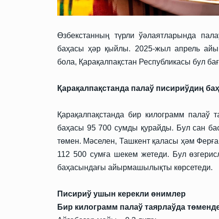
Өзбекстанның түрли ўәлаятларында пала
баҳасы ҳәр қыйлы. 2025-жыл апрель айы
бола, Қарақалпақстан Республикасы бул ба
Қарақалпақстанда палаў писириўдиң ба
Қарақалпақстанда бир килограмм палаў 
баҳасы 95 700 сумды қурайды. Бул сан б
төмен. Мәселен, Ташкент қаласы ҳәм Ферғ
112 500 сумға шекем жетеди. Бул өзгери
баҳасындағы айырмашылықты көрсетеди.
Писириў ушын керекли өнимлер
Бир килограмм палаў таярлаўда төменд