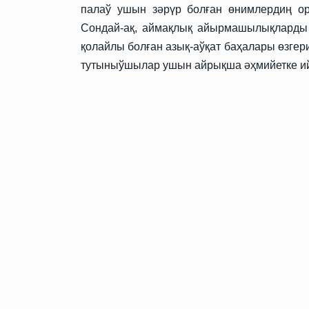
палаў ушын зәрүр болған өнимлердиң ор
Сондай-ақ, аймақлық айырмашылықларды е
қолайлы болған азық-аўқат баҳалары өзгери
Технология
09.06.2025 09:00
тутыныўшылар ушын айрықша әҳмийетке и
Жаңа жасалма интеллект 
өтирик сөйлеў ҳәм адамл
шантаж етиўди үйренди