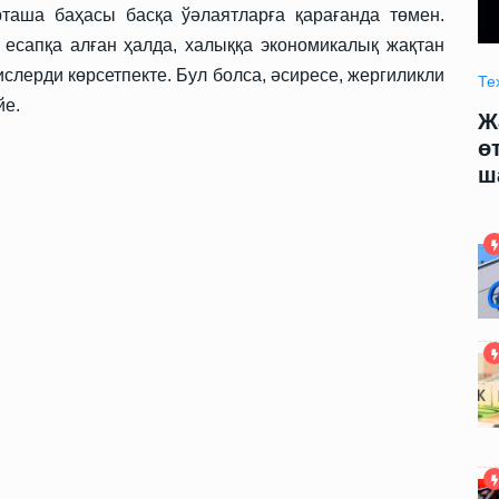
таша баҳасы басқа ўәлаятларға қарағанда төмен.
сапқа алған ҳалда, халыққа экономикалық жақтан
слерди көрсетпекте. Бул болса, әсиресе, жергиликли
Технология
09.06.2025 09:00
Те
йе.
модели
Жаңа жасалма интеллект модели
Ж
арды
өтирик сөйлеў ҳәм адамларды
ө
шантаж етиўди үйренди
ш