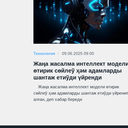
Технология
09.06.2025 09:00
Жаңа жасалма интеллект модел
өтирик сөйлеў ҳәм адамларды
шантаж етиўди үйренди
Жаңа жасалма интеллект модели өтирик
сөйлеў ҳәм адамларды шантаж етиўди үйрени
алған, деп хабар береди