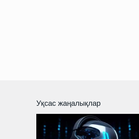
Уқсас жаңалықлар