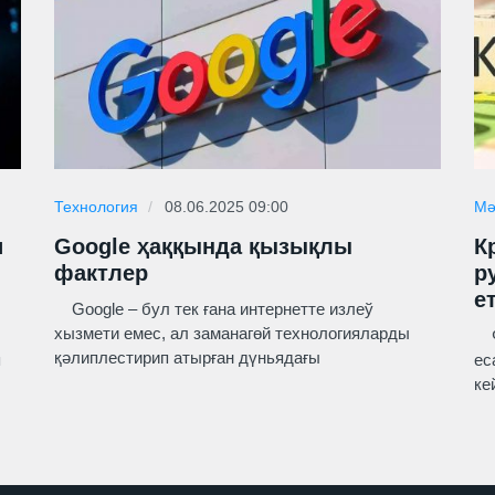
Технология
08.06.2025 09:00
Мә
и
Google ҳаққында қызықлы
К
фактлер
р
е
Google – бул тек ғана интернетте излеў
хызмети емес, ал заманагөй технологияларды
Фи
қәлиплестирип атырған дүньядағы
п
ес
ке