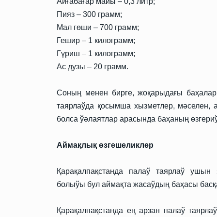
Айғабағар майы – 0,3 литр;
Пияз – 300 грамм;
Мал гөши – 700 грамм;
Гешир – 1 килограмм;
Гүриш – 1 килограмм;
Ас дузы – 20 грамм.
Соның менен бирге, жоқарыдағы баҳалар
таярлаўда қосымша хызметлер, мәселен, 
болса ўәлаятлар арасында баҳаның өзгериў
Аймақлық өзгешеликлер
Қарақалпақстанда палаў таярлаў ушын
болыўы бул аймақта жасаўдың баҳасы басқа
Қарақалпақстанда ең арзан палаў таярла