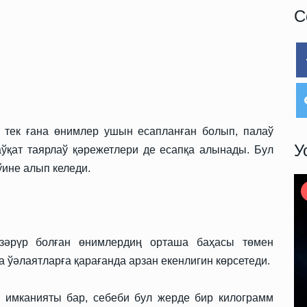
С
 тек ғана өнимлер ушын есапланған болып, палаў
У
аўқат таярлаў қәрежетлери де есапқа алынады. Бул
ине алып келеди.
 зәрүр болған өнимлердиң орташа баҳасы төмен
 ўәлаятларға қарағанда арзан екенлигин көрсетеди.
ў имканияты бар, себеби бул жерде бир килограмм