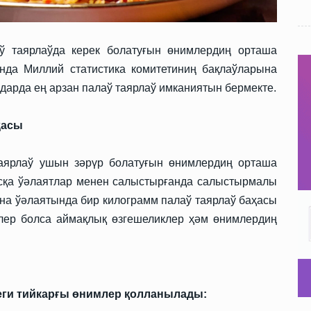
ў таярлаўда керек болатуғын өнимлердиң орташа
нда Миллий статистика комитетиниң бақлаўларына
ғдарда ең арзан палаў таярлаў имканиятын бермекте.
ҳасы
таярлаў ушын зәрүр болатуғын өнимлердиң орташа
асқа ўәлаятлар менен салыстырғанда салыстырмалы
ана ўәлаятында бир килограмм палаў таярлаў баҳасы
слер болса аймақлық өзгешеликлер ҳәм өнимлердиң
еги тийкарғы өнимлер қолланылады: