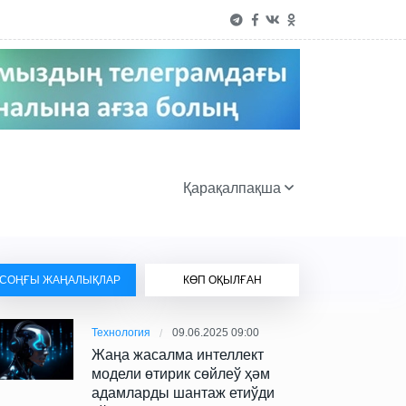
Қарақалпақша
СОҢҒЫ ЖАҢАЛЫҚЛАР
КӨП ОҚЫЛҒАН
Технология
09.06.2025 09:00
Жаңа жасалма интеллект
модели өтирик сөйлеў ҳәм
адамларды шантаж етиўди