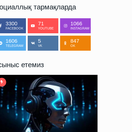
оциаллық тармақларда
3300
71
1066
FACEBOOK
YOUTUBE
INSTAGRAM
1606
5
847
TELEGRAM
VK
OK
сыныс етемиз