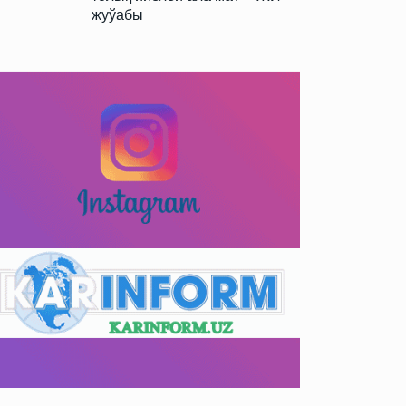
жуўабы