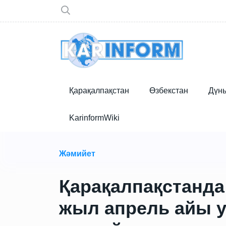
Қарақалпақстан
Өзбекстан
Дүн
KarinformWiki
Жәмийет
Қарақалпақстанда 
жыл апрель айы 