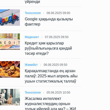
үйренди
Технология
08.06.2025 09:00
Google ҳаққында қызықлы
фактлер
Мәденият
07.06.2025 09:50
Кредит ҳәм қарызлар
руўхыйлығыңызға қандай
тәсир етеди?
Жәмийет
06.06.2025 09:50
Қарақалпақстанда ең арзан
палаў: 2025-жыл апрель айы
ушын статистикалық таллаў
Технология
05.06.2025 10:00
Жасалма интеллект
журналистлердиң орнын
толық ийелей ала ма? – ЖИ