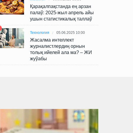
Қарақалпақстанда ең арзан
палаў: 2025-жыл апрель айы
ушын статистикалық таллаў
Технология
05.06.2025 10:00
Жасалма интеллект
журналистлердиң орнын
толық ийелей ала ма? – ЖИ
жуўабы