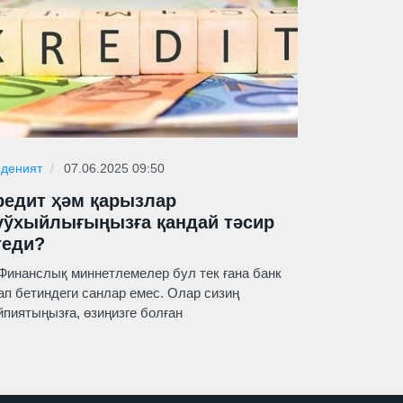
деният
07.06.2025 09:50
редит ҳәм қарызлар
уўхыйлығыңызға қандай тәсир
теди?
нанслық миннетлемелер бул тек ғана банк
ап бетиндеги санлар емес. Олар сизиң
йпиятыңызға, өзиңизге болған