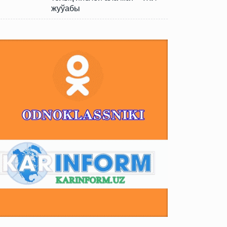
жуўабы