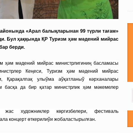
районында «Арал балықларынан 99 түрли тағам»
и. Бул ҳаққында ҚР Туризм ҳәм мәдений мийрас
бар берди.
зм ҳәм мәдений мийрас министрлигиниң басламасы
инистрлер Кеңеси, Туризм ҳәм мәдений мийрас
и, Қарақалпақ улыўма аўқатланыў кәрханалары
м басқа да бир қатар министрлик ҳәм мәкемелер
 жас художниклер көргизбелери, фестиваль
ала концерт өткерилиўи жобаластырылған.