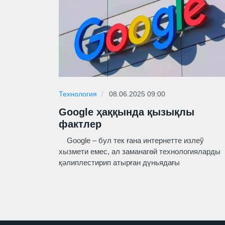
Технология
08.06.2025 09:00
Google ҳаққында қызықлы
фактлер
Google – бул тек ғана интернетте излеў
хызмети емес, ал заманагөй технологияларды
қәлиплестирип атырған дүньядағы