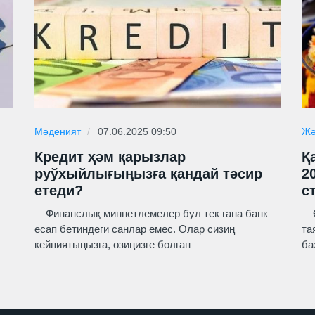
Мәденият
07.06.2025 09:50
Жә
Кредит ҳәм қарызлар
Қ
руўхыйлығыңызға қандай тәсир
2
етеди?
с
Финанслық миннетлемелер бул тек ғана банк
Өз
есап бетиндеги санлар емес. Олар сизиң
та
кейпиятыңызға, өзиңизге болған
ба