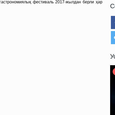
 гастрономиялық фестиваль 2017-жылдан берли ҳәр
С
У