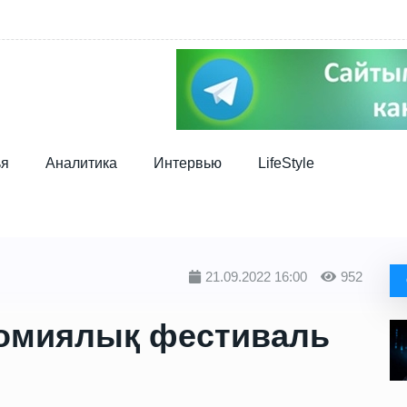
ья
Аналитика
Интервью
LifeStyle
21.09.2022 16:00
952
номиялық фестиваль