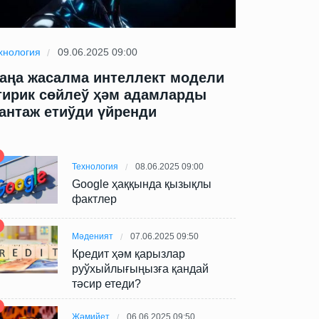
хнология
09.06.2025 09:00
Технология
09
аңа жасалма интеллект модели
Жаңа жасал
тирик сөйлеў ҳәм адамларды
өтирик сөй
антаж етиўди үйренди
шантаж ети
Технология
08.06.2025 09:00
Google ҳаққында қызықлы
фактлер
Мәденият
07.06.2025 09:50
Кредит ҳәм қарызлар
руўхыйлығыңызға қандай
тәсир етеди?
Жәмийет
06.06.2025 09:50