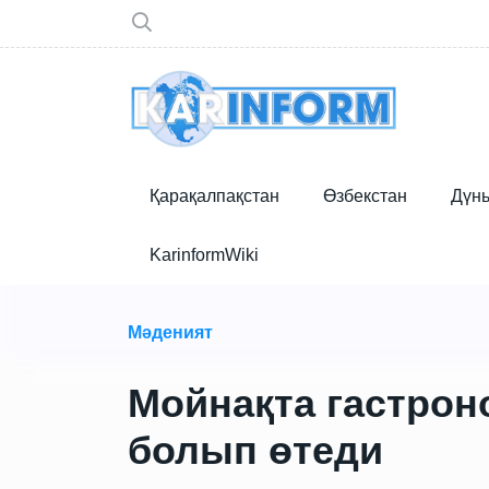
Қарақалпақстан
Өзбекстан
Дүн
KarinformWiki
Мәденият
Мойнақта гастро
болып өтеди