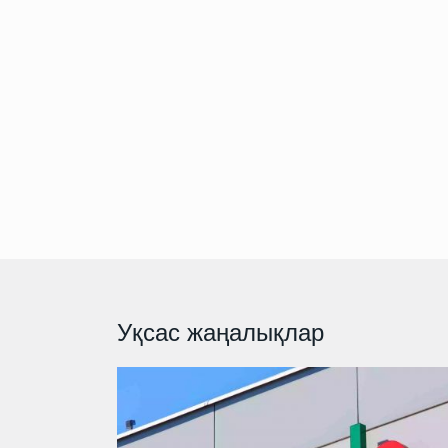
Уқсас жаңалықлар