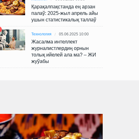
Қарақалпақстанда ең арзан
палаў: 2025-жыл апрель айы
ушын статистикалық таллаў
Технология
05.06.2025 10:00
Жасалма интеллект
журналистлердиң орнын
толық ийелей ала ма? – ЖИ
жуўабы