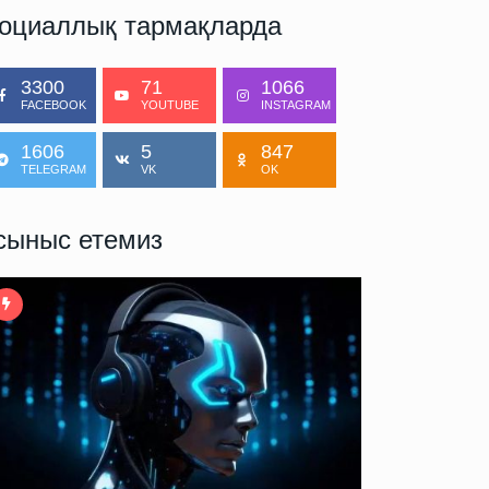
оциаллық тармақларда
3300
71
1066
FACEBOOK
YOUTUBE
INSTAGRAM
1606
5
847
TELEGRAM
VK
OK
сыныс етемиз