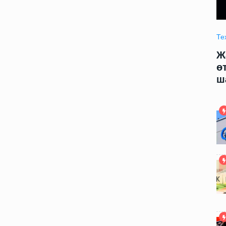
Технология
09.06.2025 09:00
Те
модели
Жаңа жасалма интеллект модели
Ж
арды
өтирик сөйлеў ҳәм адамларды
ө
шантаж етиўди үйренди
ш