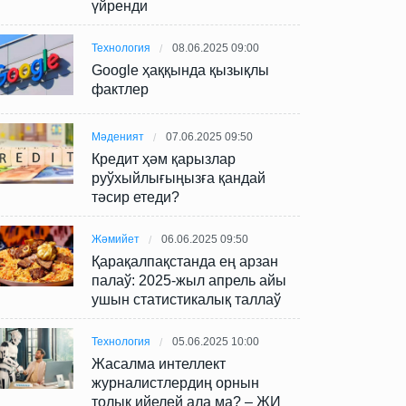
үйренди
Технология
08.06.2025 09:00
Google ҳаққында қызықлы
фактлер
Мәденият
07.06.2025 09:50
Кредит ҳәм қарызлар
руўхыйлығыңызға қандай
тәсир етеди?
Жәмийет
06.06.2025 09:50
Қарақалпақстанда ең арзан
палаў: 2025-жыл апрель айы
ушын статистикалық таллаў
Технология
05.06.2025 10:00
Жасалма интеллект
журналистлердиң орнын
толық ийелей ала ма? – ЖИ