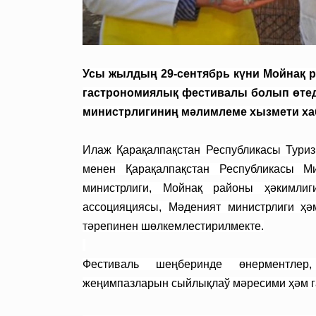
Усы жылдың 29-сентябрь күни Мойнақ 
гастрономиялық фестивалы болып өтед
министрлигиниң мәлимлеме хызмети ха
Илаж Қарақалпақстан Республикасы Тури
менен Қарақалпақстан Республикасы М
министрлиги, Мойнақ районы ҳәкимлиг
ассоцияциясы, Мәденият министрлиги ҳә
тәрепинен шөлкемлестирилмекте.
Фестиваль шеңберинде өнерментлер,
жеңимпазларын сыйлықлаў мәресими ҳәм г