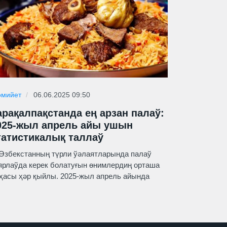
мийет
06.06.2025 09:50
арақалпақстанда ең арзан палаў:
025-жыл апрель айы ушын
татистикалық таллаў
бекстанның түрли ўәлаятларында палаў
ярлаўда керек болатуғын өнимлердиң орташа
ҳасы ҳәр қыйлы. 2025-жыл апрель айында