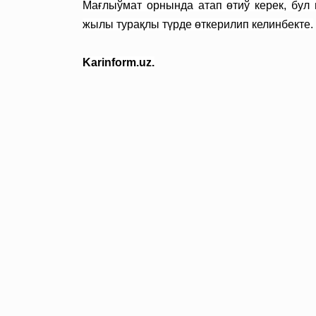
Мағлыўмат орнында атап өтиў керек, бул
жылы турақлы түрде өткерилип келинбекте.
Karinform.uz.