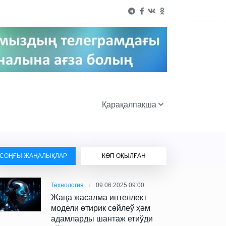
Қарақалпақша
СОҢҒЫ ЖАҢАЛЫҚЛАР
КӨП ОҚЫЛҒАН
Технология
09.06.2025 09:00
Жаңа жасалма интеллект
модели өтирик сөйлеў ҳәм
адамларды шантаж етиўди