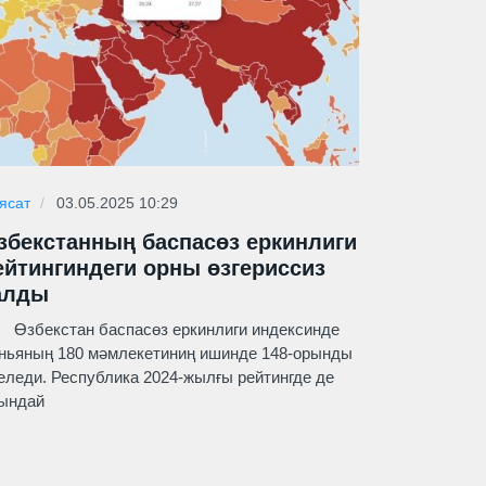
ясат
03.05.2025 10:29
збекстанның баспасөз еркинлиги
ейтингиндеги орны өзгериссиз
алды
бекстан баспасөз еркинлиги индексинде
ньяның 180 мәмлекетиниң ишинде 148-орынды
еледи. Республика 2024-жылғы рейтингде де
ындай