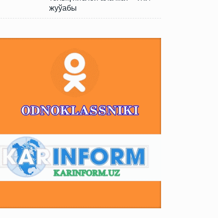
жуўабы