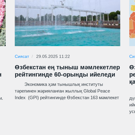
Сиясат
29.05.2025 11:22
Си
Өзбекстан ең тыныш мәмлекетлер
Ө
н
рейтингинде 60-орынды ийеледи
р
қ
Экономика ҳәм тынышлық институты
тәрепинен жәрияланған жыллық Global Peace
Өз
Index (GPI) рейтингинде Өзбекстан 163 мәмлекет
и.
дү
ий
ус