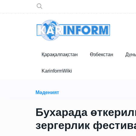
Қарақалпақстан
Өзбекстан
Дүн
KarinformWiki
Мәденият
Бухарада өткерил
зергерлик фести