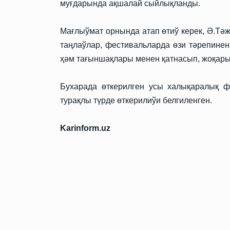
муғдарында ақшалай сыйлықланды.
Мағлыўмат орнында атап өтиў керек, Ә.Тә
таңлаўлар, фестивальларда өзи тәрепине
ҳәм тағыншақлары менен қатнасып, жоқары 
Бухарада өткерилген усы халықаралық 
турақлы түрде өткерилиўи белгиленген.
Karinform.uz