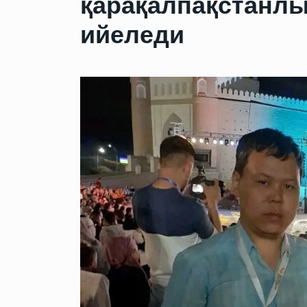
қарақалпақстанлы
ийеледи