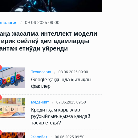
хнология
09.06.2025 09:00
Технология
09
аңа жасалма интеллект модели
Жаңа жасал
тирик сөйлеў ҳәм адамларды
өтирик сөй
антаж етиўди үйренди
шантаж ети
Технология
08.06.2025 09:00
Google ҳаққында қызықлы
фактлер
Мәденият
07.06.2025 09:50
Кредит ҳәм қарызлар
руўхыйлығыңызға қандай
тәсир етеди?
Жәмийет
06.06.2025 09:50