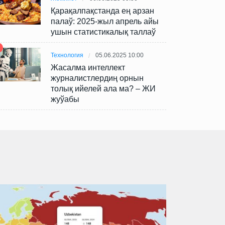
Қарақалпақстанда ең арзан
палаў: 2025-жыл апрель айы
ушын статистикалық таллаў
Технология
05.06.2025 10:00
Жасалма интеллект
журналистлердиң орнын
толық ийелей ала ма? – ЖИ
жуўабы