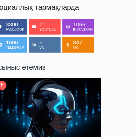
оциаллық тармақларда
3300
71
1066
FACEBOOK
YOUTUBE
INSTAGRAM
1606
5
847
TELEGRAM
VK
OK
сыныс етемиз