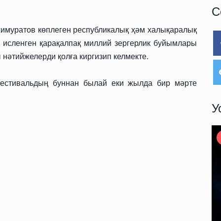
С
жимуратов көплеген республикалық ҳәм халықаралық
н исленген қарақалпақ миллий зергерлик буйымлары
нәтийжелерди қолға киргизип келмекте.
фестивальдың буннан былай еки жылда бир мәрте
У