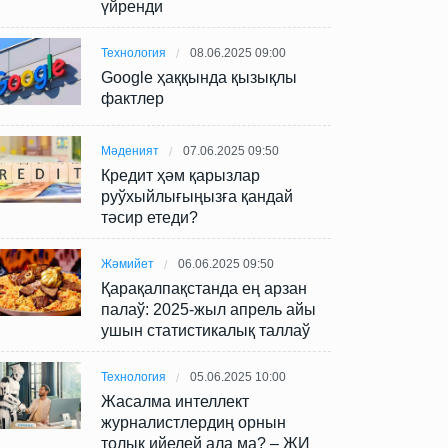
үйренди
Технология
08.06.2025 09:00
Google ҳаққында қызықлы
фактлер
Мәденият
07.06.2025 09:50
Кредит ҳәм қарызлар
руўхыйлығыңызға қандай
тәсир етеди?
Жәмийет
06.06.2025 09:50
Қарақалпақстанда ең арзан
палаў: 2025-жыл апрель айы
ушын статистикалық таллаў
Технология
05.06.2025 10:00
Жасалма интеллект
журналистлердиң орнын
толық ийелей ала ма? – ЖИ