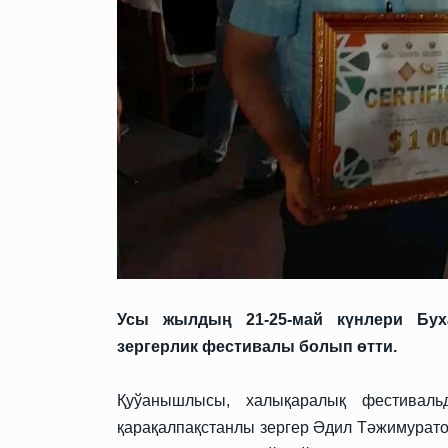
Усы жылдың 21-25-май күнлери Бух
зергерлик фестивалы болып өтти.
Қуўанышлысы, халықаралық фестивал
қарақалпақстанлы зергер Әдил Тәжимурат