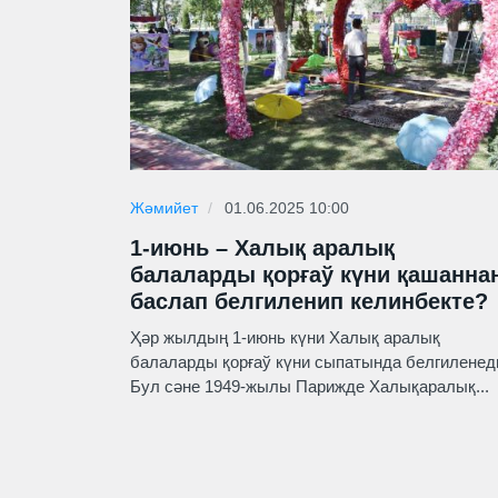
Жәмийет
01.06.2025 10:00
1-июнь – Халық аралық
балаларды қорғаў күни қашанна
баслап белгиленип келинбекте?
Ҳәр жылдың 1-июнь күни Халық аралық
балаларды қорғаў күни сыпатында белгиленед
Бул сәне 1949-жылы Парижде Халықаралық...