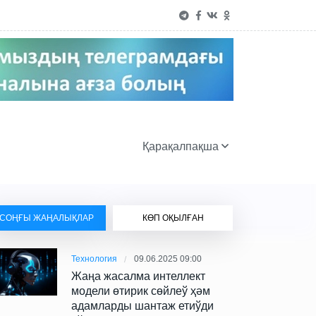
Қарақалпақша
СОҢҒЫ ЖАҢАЛЫҚЛАР
КӨП ОҚЫЛҒАН
Технология
09.06.2025 09:00
Жаңа жасалма интеллект
модели өтирик сөйлеў ҳәм
адамларды шантаж етиўди