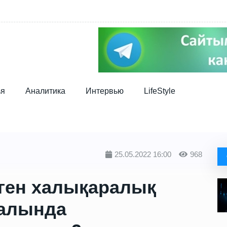
ья
Аналитика
Интервью
LifeStyle
25.05.2022 16:00
968
ген халықаралық
валында