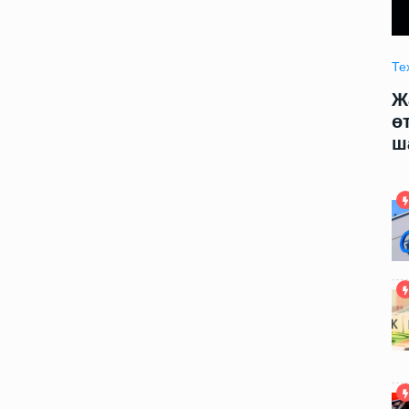
Технология
09.06.2025 09:00
Те
модели
Жаңа жасалма интеллект модели
Ж
арды
өтирик сөйлеў ҳәм адамларды
ө
шантаж етиўди үйренди
ш