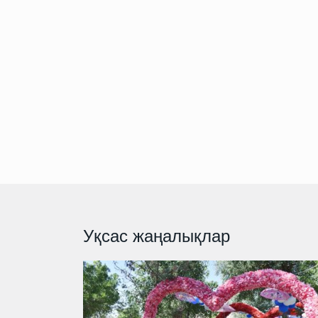
Уқсас жаңалықлар