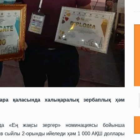
ара қаласында халықаралық зербаплық ҳәм
ьда «Ең жақсы зергер» номинациясы бойынша
ов сыйлы 2-орынды ийеледи ҳәм 1 000 АҚШ доллары