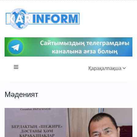
Қарақалпақша
Мәденият