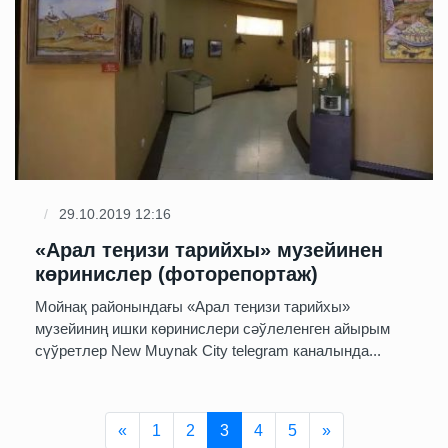
29.10.2019 12:16
«Арал теӊизи тарийхы» музейинен
көринислер (фоторепортаж)
Мойнақ районындағы «Арал теӊизи тарийхы»
музейиниң ишки көринислери сәўлеленген айырым
сүўретлер New Muynak City telegram каналында...
Previous
Next
«
1
2
3
4
5
»