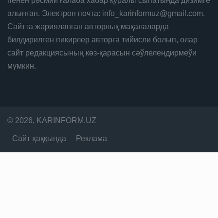
пенен рәсмий ғалаба хабар қуралы сыпатында дизимге
алынған. Электрон почта: info_karinformuz@gmail.com.
Сайтта жәрияланған авторлық мақалаларда
билдирилген пикирлер авторға тийисли болып, олар
сайт редакциясының көз-қарасын сәўлелендирмеўи
мүмкин.
© 2026, KARINFORM.UZ
Сайт ҳаққында
Реклама