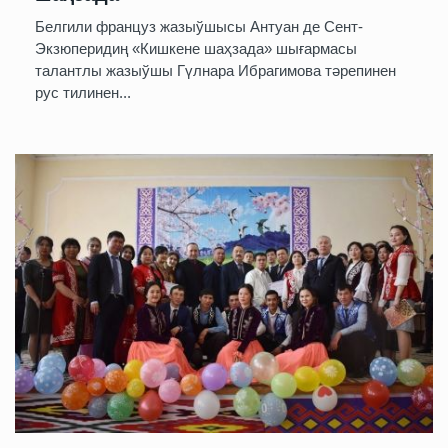
Белгили француз жазыўшысы Антуан де Сент-
Экзюперидиң «Кишкене шаҳзада» шығармасы
талантлы жазыўшы Гүлнара Ибрагимова тәрепинен
рус тилинен...