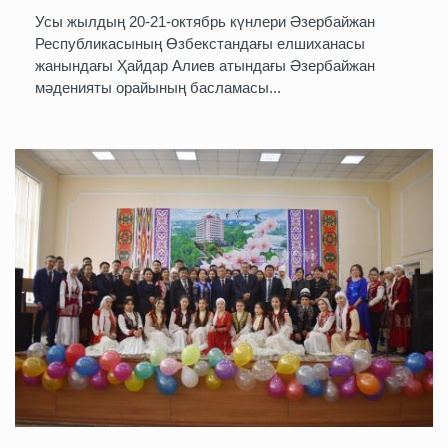
Усы жылдың 20-21-октябрь күнлери Әзербайжан
Республикасының Өзбекстандағы елшиханасы
жанындағы Ҳайдар Алиев атындағы Әзербайжан
мәденияты орайының басламасы...