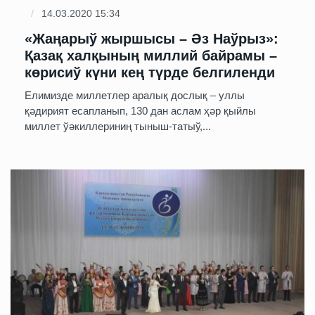
14.03.2020 15:34
«Жаңарыў жыршысы – Әз Наўрыз»:
Қазақ халқының миллий байрамы –
көрисиў күни кең түрде белгиленди
Елимизде миллетлер аралық дослық – уллы
қәдирият есапланып, 130 дан аслам ҳәр қыйлы
миллет ўәкиллериниң тыныш-татыў,...