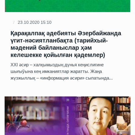
23.10.2020 15:10
Қарақалпақ əдебияты Əзербайжанда
үгит-нəсиятланбақта (тарийхый-
мəдений байланыслар ҳəм
келешекке қойылған қəдемлер)
ХХІ әсир – халқымыздың дүнья кеңислигине
шығыўына кең имканиятлар жаратты. Жаңа
жүзжыллық – «информация әсири» сыпатында...