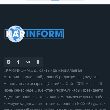
«KARINFORM.UZ» сайтында жәрияланған
материаллардан пайдаланыў редакцияның руқсаты
менен әмелге асырылыўы тийис. Сайт 2019-жылы 26-
июнь сәнесинде Өзбекстан Республикасы Президенти
Администрациясы жанындағы мәлимлеме ҳәм ғалаба
коммуникациялар агентлиги тәрепинен №1299 гүўалық