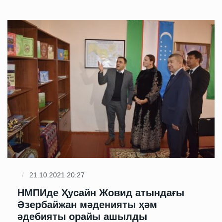
21.10.2021 20:27
НМПИде Ҳусайн Жовид атындағы
Әзербайжан мәденияты ҳәм
әдебияты орайы ашылды