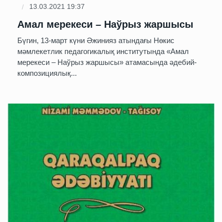
13.03.2021 19:37
Амал мерекеси – Наўрыз жаршысы
Бүгин, 13-март күни Әжинияз атындағы Нөкис
мәмлекетлик педагогикалық институтында «Амал
мерекеси – Наўрыз жаршысы» атамасында әдебий-
композициялық...