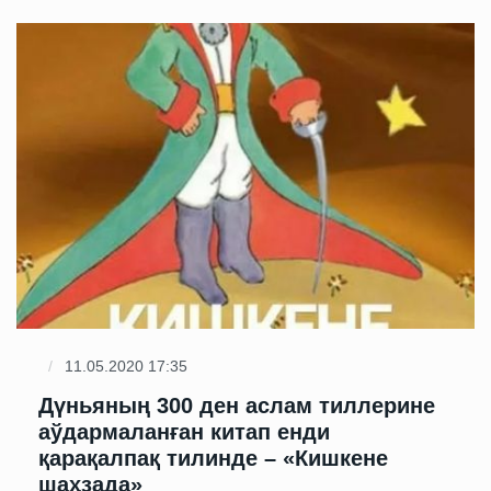
11.05.2020 17:35
Дүньяның 300 ден аслам тиллерине
аўдармаланған китап енди
қарақалпақ тилинде – «Кишкене
шаҳзада»