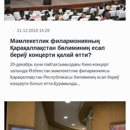
21.12.2019 15:28
Мәмлекетлик филармонияның
Қарақалпақстан бөлиминиң есап
бериў концерти қалай өтти?
20-декабрь күни пайтахтымыздағы Кино-концерт
залында Өзбекстан мәмлекетлик филармониясы
Қарақалпақстан Республикасы бөлиминиң есап бериў
концерти болып өтти.Қурамында...