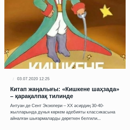
03.07.2020 12:25
Китап жаңалығы: «Кишкене шаҳзада»
– қарақалпақ тилинде
Антуан де Сент Экзюпери – ХХ әсирдиң 30-40-
жылларында дүнья көркем әдебияты классикасына
айналған шығармаларды дөреткен белгили...