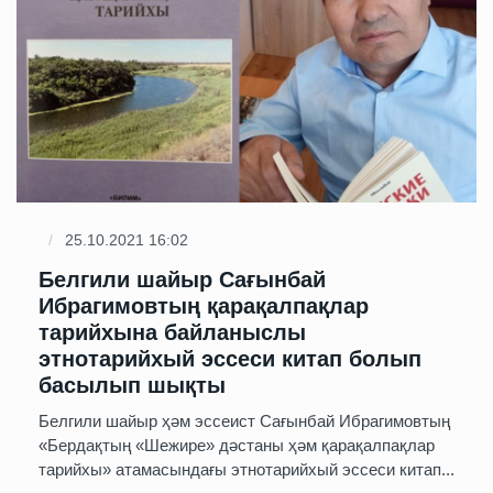
25.10.2021 16:02
Белгили шайыр Сағынбай
Ибрагимовтың қарақалпақлар
тарийхына байланыслы
этнотарийхый эссеси китап болып
басылып шықты
Белгили шайыр ҳәм эссеист Сағынбай Ибрагимовтың
«Бердақтың «Шежире» дәстаны ҳәм қарақалпақлар
тарийхы» атамасындағы этнотарийхый эссеси китап...