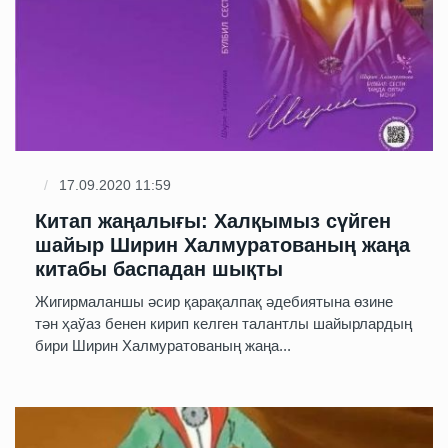
17.09.2020 11:59
Китап жаңалығы: Халқымыз сүйген
шайыр Ширин Халмуратованың жаңа
китабы баспадан шықты
Жигирмаланшы әсир қарақалпақ әдебиятына өзине
тән ҳаўаз бенен кирип келген талантлы шайырлардың
бири Ширин Халмуратованың жаңа...