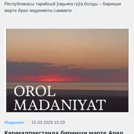
Республикасы тарийхый ўақыяға гүўа болды – биринши
мәрте Арал мәденияты саммити
Мәденият
15.03.2025 15:29
Қарақалпақстанда биринши мәрте Арал