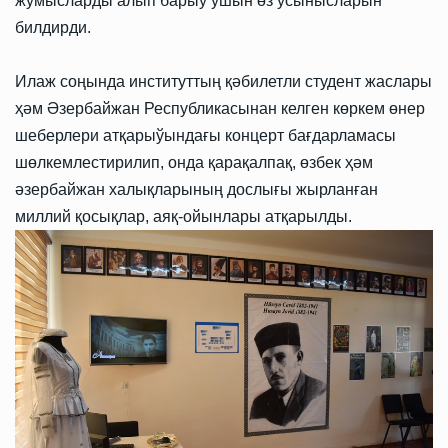
жумысларды алып барыў ушын өз усынысларын
билдирди.
Илаж соңында институттың қәбилетли студент жаслары
ҳәм Әзербайжан Республикасынан келген көркем өнер
шеберлери атқарыўындағы концерт бағдарламасы
шөлкемлестирилип, онда қарақалпақ, өзбек ҳәм
әзербайжан халықларының дослығы жырланған
миллий қосықлар, аяқ-ойынлары атқарылды.