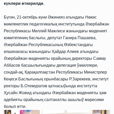
күнлери өткерилди.
Бүгин, 21-октябрь күни Әжинияз атындағы Нөкис
мәмлекетлик педагогикалық институтында Әзербайжан
Республикасы Миллий Мажлиси жанындағы мәденият
комитетиниң баслығы, депутат Ганира Пашаева,
Әзербайжан Республикасының Өзбекстандағы
елшиханасы жанындағы Ҳайдар Алиев атындағы
Әзербайжан мәденияты орайының директоры Самир
Аббасов басшылығындағы делегация ўәкиллери,
сондай-ақ, Қарақалпақстан Республикасы Министрлер
Кеңеси Баслығының орынбасары Р.Зарекеев, институт
ректоры Б.Отемуратов қатнасыўында институтта
Ҳусайн Жовид атындағы Әзербайжан мәденияты ҳәм
әдебияты орайының салтанатлы ашылыў мәресими
болып өтти.