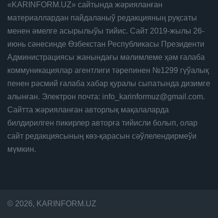
«KARINFORM.UZ» сайтында жәрияланған
материаллардан пайдаланыў редакцияның руқсаты
менен әмелге асырылыўы тийис. Сайт 2019-жылы 26-
июнь сәнесинде Өзбекстан Республикасы Президенти
Администрациясы жанындағы мәлимлеме ҳәм ғалаба
коммуникациялар агентлиги тәрепинен №1299 гүўалық
пенен рәсмий ғалаба хабар қуралы сыпатында дизимге
алынған. Электрон почта: info_karinformuz@gmail.com.
Сайтта жәрияланған авторлық мақалаларда
билдирилген пикирлер авторға тийисли болып, олар
сайт редакциясының көз-қарасын сәўлелендирмеўи
мүмкин.
© 2026, KARINFORM.UZ