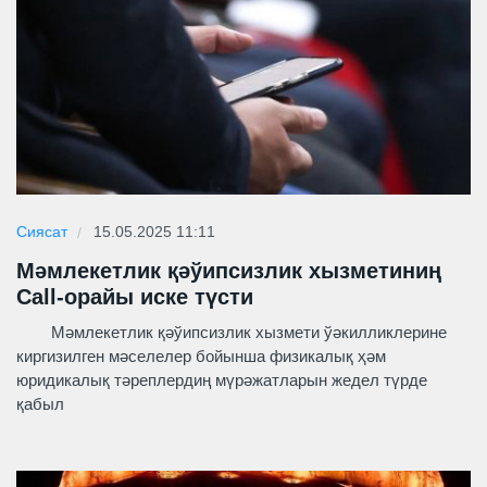
Сиясат
15.05.2025 11:11
Мәмлекетлик қәўипсизлик хызметиниң
Call-орайы иске түсти
Мәмлекетлик қәўипсизлик хызмети ўәкилликлерине
киргизилген мәселелер бойынша физикалық ҳәм
юридикалық тәреплердиң мүрәжатларын жедел түрде
қабыл