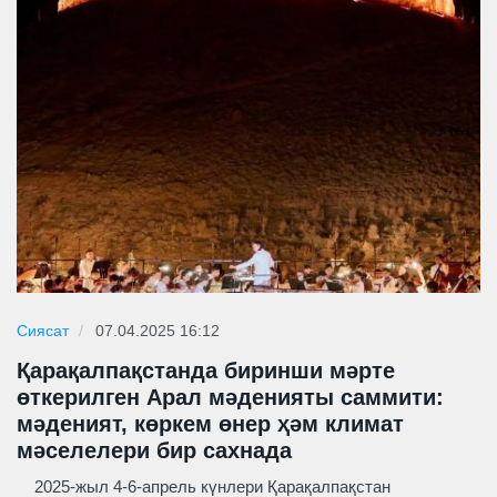
Сиясат
07.04.2025 16:12
Қарақалпақстанда биринши мәрте
өткерилген Арал мәденияты саммити:
мәденият, көркем өнер ҳәм климат
мәселелери бир сахнада
2025-жыл 4-6-апрель күнлери Қарақалпақстан