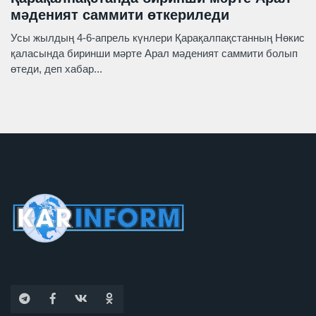
мәденият саммити өткериледи
Усы жылдың 4-6-апрель күнлери Қарақалпақстанның Нөкис
қаласында биринши мәрте Арал мәденият саммити болып
өтеди, деп хабар...