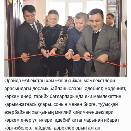
Орайда Өзбекстан ҳәм Әзербайжан мәмлекетлери
арасындағы дослық байланыслары, әдебият, мәденият,
көркем өнер, тарийх бағдарларында еки мәмлекеттиң
қарым-қатнасықлары, соның менен бирге, туўысқан
әзербайжан халқының миллий кийим-кеншеклери,
көркем өнер үлгилери, әдебий китапларынан ибарат
көргизбелер, пайдалы дәреклер орын алған.