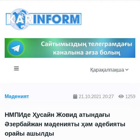
Қарақалпақша
Мәденият
21.10.2021 20:27
1259
НМПИде Ҳусайн Жовид атындағы
Әзербайжан мәденияты ҳәм әдебияты
орайы ашылды