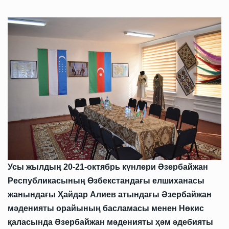
Усы жылдың 20-21-октябрь күнлери Әзербайжан
Республикасының Өзбекстандағы елшиханасы
жанындағы Ҳайдар Алиев атындағы Әзербайжан
мәденияты орайының басламасы менен Нөкис
қаласында Әзербайжан мәденияты ҳәм әдебияты