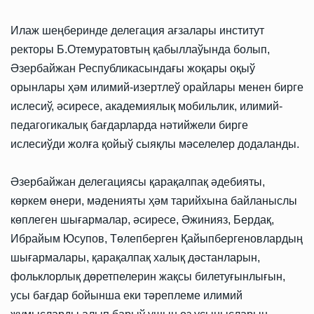
Илаж шеңберинде делегация ағзалары институт
ректоры Б.Отемуратовтың қабыллаўында болып,
Әзербайжан Республикасындағы жоқары оқыў
орынлары ҳәм илимий-изертлеў орайлары менен бирге
ислесиў, әсиресе, академиялық мобильлик, илимий-
педагогикалық бағдарларда нәтийжели бирге
ислесиўди жолға қойыў сыяқлы мәселелер додаланды.
Әзербайжан делегациясы қарақалпақ әдебияты,
көркем өнери, мәденияты ҳәм тарийхына байланыслы
көплеген шығармалар, әсиресе, Әжинияз, Бердақ,
Ибрайым Юсупов, Төлепберген Қайыпбергеновлардың
шығармалары, қарақалпақ халық дәстанларын,
фольклорлық дөретпелерин жақсы билетуғынлығын,
усы бағдар бойынша еки тәреплеме илимий