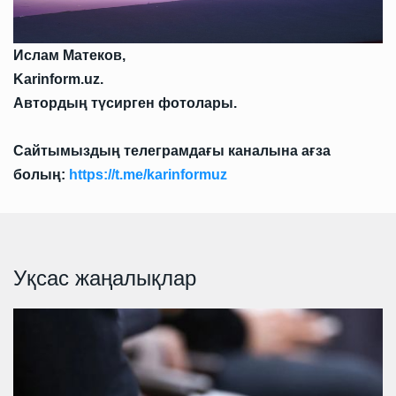
Ислам Матеков,
Karinform.uz.
Автордың түсирген фотолары.
Сайтымыздың телеграмдағы каналына ағза
болың:
https://t.me/karinformuz
Уқсас жаңалықлар