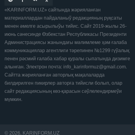
«KARINFORM.UZ» сайтында жәрияланған
материаллардан пайдаланыў редакцияның руқсаты
менен әмелге асырылыўы тийис. Сайт 2019-жылы 26-
июнь сәнесинде Өзбекстан Республикасы Президенти
Администрациясы жанындағы мәлимлеме ҳәм ғалаба
коммуникациялар агентлиги тәрепинен №1299 гүўалық
пенен рәсмий ғалаба хабар қуралы сыпатында дизимге
алынған. Электрон почта: info_karinformuz@gmail.com.
Сайтта жәрияланған авторлық мақалаларда
билдирилген пикирлер авторға тийисли болып, олар
сайт редакциясының көз-қарасын сәўлелендирмеўи
мүмкин.
© 2026, KARINFORM.UZ