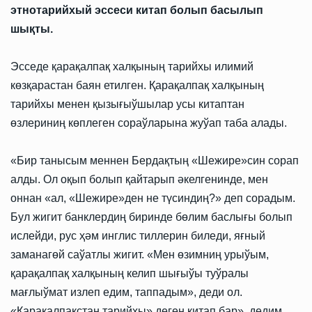
этнотарийхый эссеси китап болып басылып
шықты.
Эсседе қарақалпақ халқының тарийхы илимий
көзқарастан баян етилген. Қарақалпақ халқының
тарийхы менен қызығыўшылар усы китаптан
өзлериниң көплеген сораўларына жуўап таба алады.
«Бир танысым меннен Бердақтың «Шежире»син сорап
алды. Ол оқып болып қайтарып әкелгенинде, мен
оннан «ал, «Шежире»ден не түсиндиң?» деп сорадым.
Бул жигит банклердиң биринде бөлим баслығы болып
ислейди, рус ҳәм инглис тиллерин биледи, яғный
заманагөй саўатлы жигит. «Мен өзимниң урыўым,
қарақалпақ халқының келип шығыўы туўралы
мағлыўмат излеп едим, таппадым», деди ол.
«Қарақалпақстан тарийхы» деген китап бар», дедим