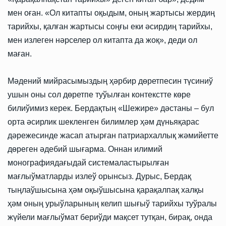
мен оған. «Ол китапты оқыдым, оның жартысы жердиң
тарийхы, қалған жартысы соңғы еки әсирдиң тарийхы,
мен излеген нәрселер ол китапта да жоқ», деди ол
маған.
Мәдений мийрасымыздың ҳәрбир дөретпесин түсиниў
ушын оны сол дөретпе туўылған контекстте көре
билиўимиз керек. Бердақтың «Шежире» дәстаны – бул
орта әсирлик шекленген билимлер ҳәм дүньяқарас
дәрежесинде жасап атырған патриархаллық жәмийетте
дөреген әдебий шығарма. Оннан илимий
монографиядағыдай системаластырылған
мағлыўматларды излеў орынсыз. Дурыс, Бердақ
тыңлаўшысына ҳәм оқыўшысына қарақалпақ халқы
ҳәм оның урыўларының келип шығыў тарийхы туўралы
жүйели мағлыўмат бериўди мақсет тутқан, бирақ, онда