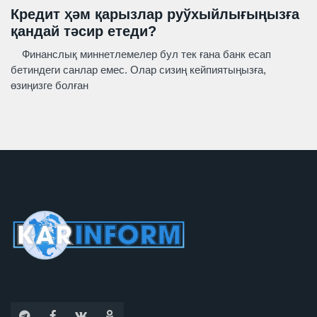
Кредит ҳәм қарызлар руўхыйлығыңызға
қандай тәсир етеди?
Финанслық миннетлемелер бул тек ғана банк есап
бетиндеги санлар емес. Олар сизиң кейпиятыңызға,
өзиңизге болған