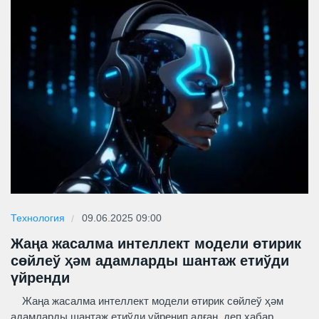
Технология
09.06.2025 09:00
Жаңа жасалма интеллект модели өтирик
сөйлеў ҳәм адамларды шантаж етиўди
үйренди
Жаңа жасалма интеллект модели өтирик сөйлеў ҳәм
адамларды шантаж етиўди үйренип алған, деп хабар