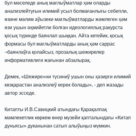
бул мәселеде анық мағлыўматлар ҳәм оларды
анализлейтуғын илимий усыл болмағанлығы себепли,
өзине мәлим аўызеки мағлыўматларды жәмлеген ҳәм
өзи ушын әҳмийетли болған идеологиялық ракурста
қосық түринде баянлап шыққан. Айта кетейик, қосық
формасы бул мағлыўматларды анық ҳәм саррас
¬баянлаўға қолайсыз, прозалық шежирелер
информативлиги жағынан абзалырақ.
Демек, «Шежире»ни түсиниў ушын оны ҳәзирги илимий
көзқарастан анализлеў керек болады», - деп жазады
автор эсседе.
Китапты И.В.Савицкий атындағы Қарақалпақ
мәмлекетлик көркем өнер музейи қапталындағы «Китап
дүньясы» дүканынан сатып алыўыңыз мүмкин.