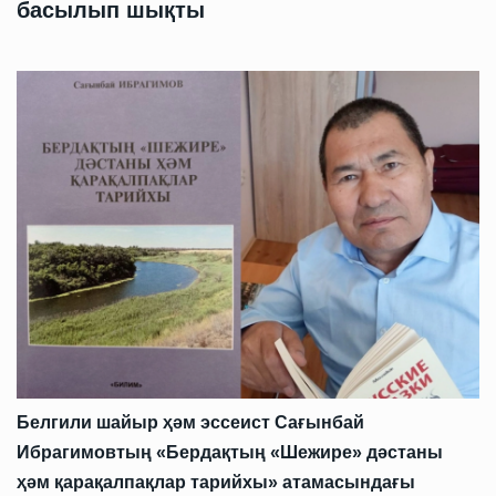
басылып шықты
Белгили шайыр ҳәм эссеист Сағынбай
Ибрагимовтың «Бердақтың «Шежире» дәстаны
ҳәм қарақалпақлар тарийхы» атамасындағы