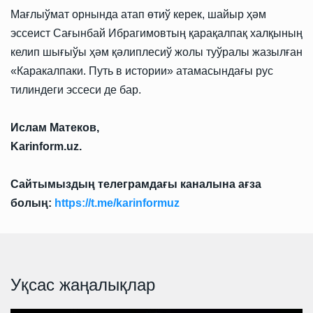
Мағлыўмат орнында атап өтиў керек, шайыр ҳәм
эссеист Сағынбай Ибрагимовтың қарақалпақ халқының
келип шығыўы ҳәм қәлиплесиў жолы туўралы жазылған
«Каракалпаки. Путь в истории» атамасындағы рус
тилиндеги эссеси де бар.
Ислам Матеков,
Karinform.uz.
Сайтымыздың телеграмдағы каналына ағза
болың:
https://t.me/karinformuz
Уқсас жаңалықлар