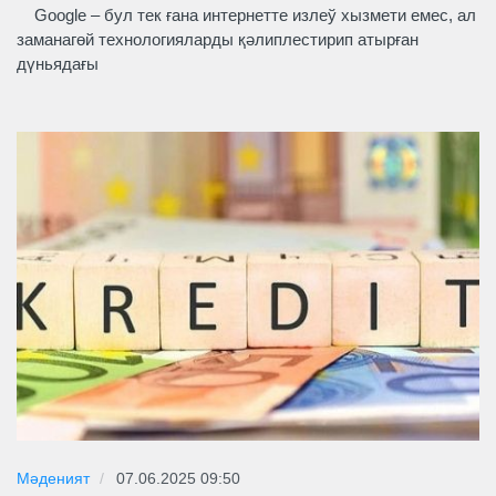
Google – бул тек ғана интернетте излеў хызмети емес, ал
заманагөй технологияларды қәлиплестирип атырған
дүньядағы
Мәденият
07.06.2025 09:50