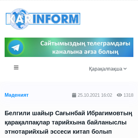
Қарақалпақша
Мәденият
25.10.2021 16:02
1318
Белгили шайыр Сағынбай Ибрагимовтың
қарақалпақлар тарийхына байланыслы
этнотарийхый эссеси китап болып