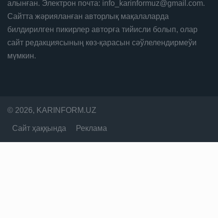
алынған. Электрон почта: info_karinformuz@gmail.com.
Сайтта жәрияланған авторлық мақалаларда
билдирилген пикирлер авторға тийисли болып, олар
сайт редакциясының көз-қарасын сәўлелендирмеўи
мүмкин.
© 2026, KARINFORM.UZ
Сайт ҳаққында
Реклама