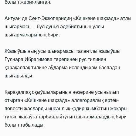
болып жәрияланған.
Антуан де Сент-Экзюперидиң «Кишкене шаҳзада» атлы
шығармасы – бул дүнья әдебиятының уллы
шығармаларының бири.
Жазыўшының усы шығармасы талантлы жазыўшы
Гүлнара Ибрагимова тәрепинен рус тилинен
қарақалпақ тилине аўдарма исленди ҳәм баспадан
шығарылды.
Қарақалпақ оқыўшыларының нәзерине усынылып
отырған «Кишкене шаҳзада» аллегориялық ертек-
повести жасларды инсанлық қәдир-қымбатын жоқары
тутып жасаўға тәрбиялайтуғын шығармалардың бири
болып табылады.