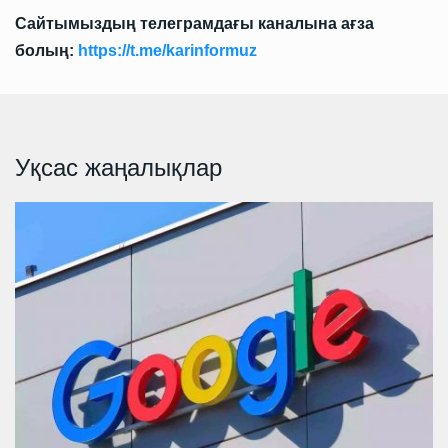
Сайтымыздың телеграмдағы каналына ағза
болың:
https://t.me/karinformuz
Уқсас жаңалықлар