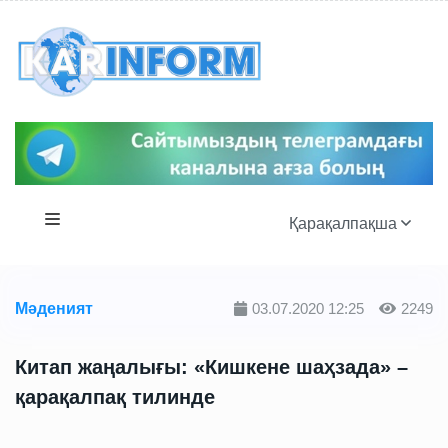
Қарақалпақша
Мәденият
03.07.2020 12:25
2249
Китап жаңалығы: «Кишкене шаҳзада» –
қарақалпақ тилинде