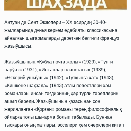
Антуан де Сент Экзюпери – ХХ әсирдиң 30-40-
жылларында дүнья көркем әдебияты классикасына
айналған шығармаларды дөреткен белгили француз
жазыўшысы.
Жазыўшының «Қубла почта жолы» (1929), «Түнги
пәрўаз» (1931), «Инсанлар планетасы» (1939),
«Әскерий ушыўшы» (1942), «Тутқынға хат» (1943),
«Кишкене шаҳзада» (1943) атлы повестлери ҳәм
романлары инсан тәғдириниң ҳәр түрли тәреплерин
ашып береди. Жазыўшының қазасынан соң
жәрияланған «Қорған» романы терең философиялық
ойларға толы шығарма болып табылады. Буннан
тысқары оның хатлары, эсселери ҳәм очерклери китап