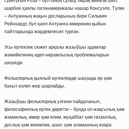
сүйетуғын Роза – бул оның сулыў, бирақ минези шеп,
шарбая ҳаялы латинамерикалы нашар Консуэло. Түлки
– Антуанның жақын досларының бири Сильвия
Рейнхардт, бул ҳаял Антуанға өмириниң қыйын
пайтларында жәрдемлесип турған.
Усы ертеклик сюжет арқалы жазыўшы адамлар
жәмийетиниң әдеп-икрамлылық проблемаларын
шешеди.
Фольклорлық қыялый ертеклерде шаҳзада яр ҳәм
бахыт излеп жер шарлайды.
Жазыўшы фольклорлық үлгини пайдаланып,
философиялық ертек дөретти – бунда ол жақсылық ҳәм
жаманлық, өмир ҳәм өлим, муҳаббат ҳәм гөззаллық,
дослық ҳәм жеккелик, шахс ҳәм аламанның өзара