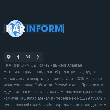
«KARINFORM.UZ» сайтында жәрияланған
материаллардан пайдаланыў редакцияның руқсаты
менен әмелге асырылыўы тийис. Сайт 2019-жылы 26-
июнь сәнесинде Өзбекстан Республикасы Президенти
Администрациясы жанындағы мәлимлеме ҳәм ғалаба
коммуникациялар агентлиги тәрепинен №1299 гүўалық
пенен рәсмий ғалаба хабар қуралы сыпатында дизимге