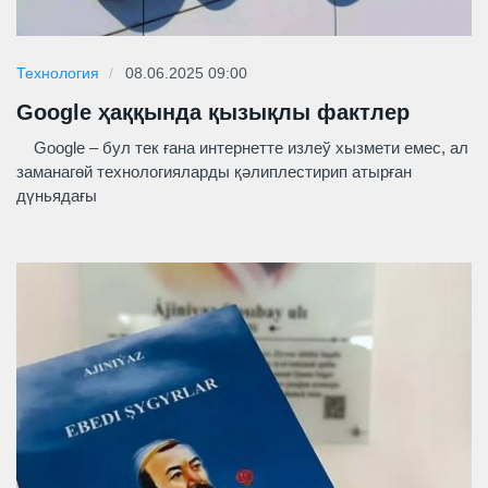
Технология
08.06.2025 09:00
Google ҳаққында қызықлы фактлер
Google – бул тек ғана интернетте излеў хызмети емес, ал
заманагөй технологияларды қәлиплестирип атырған
дүньядағы