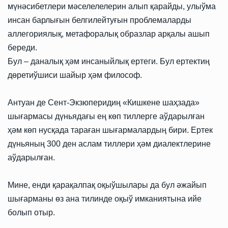
мүнәсибетлери мәселелелерин алып қарайды, улыўма
инсан барлығын белгилейтуғын проблемаларды
аллегориялық, метафоралық образлар арқалы ашып
береди.
Бул – даналық ҳәм инсаныйлық ертеги. Бул ертектиң
дөретиўшиси шайыр ҳәм философ.
Антуан де Сент-Экзюперидиң «Кишкене шаҳзада»
шығармасы дүньядағы ең көп тиллерге аўдарылған
ҳәм көп нусқада тараған шығармалардың бири. Ертек
дүньяның 300 ден аслам тиллери ҳәм диалектлерине
аўдарылған.
Мине, енди қарақалпақ оқыўшылары да бул әжайып
шығарманы өз ана тилинде оқыў имканиятына ийе
болып отыр.