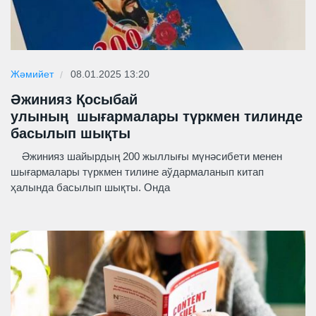
Жәмийет
08.01.2025 13:20
Әжинияз Қосыбай
улының шығармалары түркмен тилинде
басылып шықты
Әжинияз шайырдың 200 жыллығы мүнәсибети менен
шығармалары түркмен тилине аўдармаланып китап
ҳалында басылып шықты. Онда