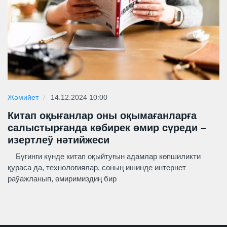
Жәмийет
14.12.2024 10:00
Китап оқығанлар оны оқымағанларға
салыстырғанда көбирек өмир сүреди –
изертлеў нәтийжеси
Бүгинги күнде китап оқыйтуғын адамлар көпшиликти
қураса да, технологиялар, соның ишинде интернет
раўажланып, өмиримиздиң бир