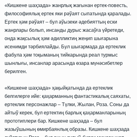
«Кишкене шаҳзада» жанрлық жағынан ертек-повесть,
философиялық ертек яки рәўаят сыпатында қаралады.
Ертек ҳәм рәўаят – бул аўызеки әдебияттың ески
жанрлары болып, инсанды дурыс жасаўға үйретеди,
онда жақсылық ҳәм әдилликтиң жеңип шығарына
исенимди тәрбиялайды. Бул шығармада да ертеклик
фабула ҳәм тоқыманың тийкарында реал турмыс
шынлығы, инсанлар арасында өзара мүнәсибетлер
берилген.
«Кишкене шаҳзада» ҳақыйқатында да ертеклик
белгилерге ийе: қаҳарманның фантастикалық саяхаты,
ертеклик персонажлар – Түлки, Жылан, Роза. Соны да
айтыў керек, бул ертектиң барлық қаҳарманларының
прототиплери бар. Кишкене шаҳзада – бул
жазыўшының өмирбаянлық образы. Кишкене шаҳзада