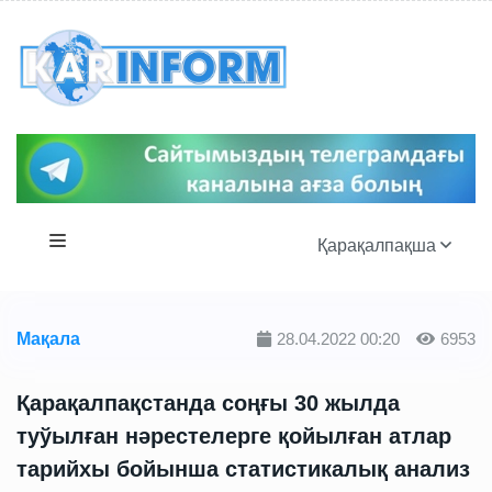
Қарақалпақша
Мақала
28.04.2022 00:20
6953
Қарақалпақстанда соңғы 30 жылда
туўылған нәрестелерге қойылған атлар
тарийхы бойынша статистикалық анализ