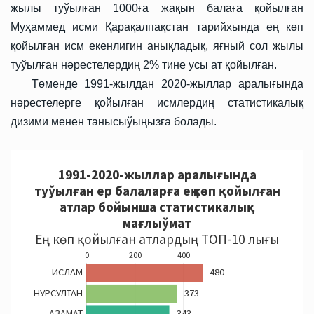
жылы туўылған 1000ға жақын балаға қойылған
Муҳаммед исми Қарақалпақстан тарийхында ең көп
қойылған исм екенлигин анықладық, яғный сол жылы
туўылған нәрестелердиң 2% тине усы ат қойылған.
Төменде 1991-жылдан 2020-жыллар аралығында
нәрестелерге қойылған исмлердиң статистикалық
дизими менен танысыўыңызға болады.