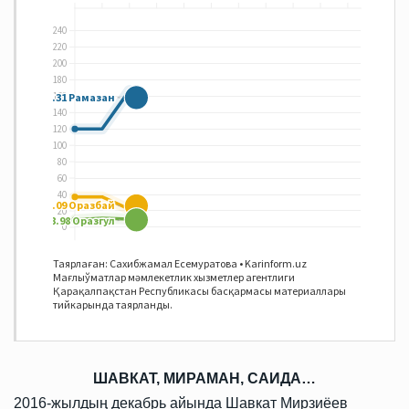
ШАВКАТ, МИРАМАН, САИДА…
2016-жылдың декабрь айында Шавкат Мирзиёев