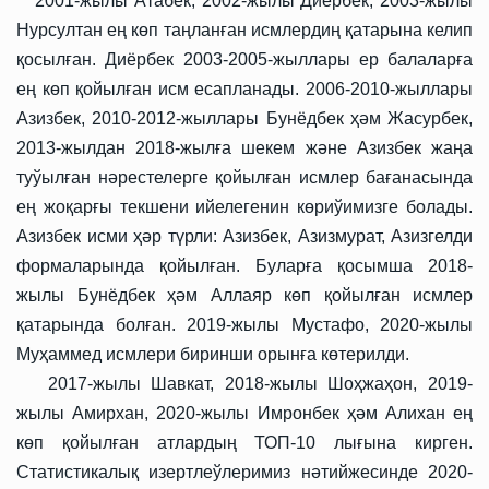
2001-жылы Атабек, 2002-жылы Диёрбек, 2003-жылы
Нурсултан ең көп таңланған исмлердиң қатарына келип
қосылған. Диёрбек 2003-2005-жыллары ер балаларға
ең көп қойылған исм есапланады. 2006-2010-жыллары
Азизбек, 2010-2012-жыллары Бунёдбек ҳәм Жасурбек,
2013-жылдан 2018-жылға шекем және Азизбек жаңа
туўылған нәрестелерге қойылған исмлер бағанасында
ең жоқарғы текшени ийелегенин көриўимизге болады.
Азизбек исми ҳәр түрли: Азизбек, Азизмурат, Азизгелди
формаларында қойылған. Буларға қосымша 2018-
жылы Бунёдбек ҳәм Аллаяр көп қойылған исмлер
қатарында болған. 2019-жылы Мустафо, 2020-жылы
Муҳаммед исмлери биринши орынға көтерилди.
2017-жылы Шавкат, 2018-жылы Шоҳжаҳон, 2019-
жылы Амирхан, 2020-жылы Имронбек ҳәм Алихан ең
көп қойылған атлардың ТОП-10 лығына кирген.
Статистикалық изертлеўлеримиз нәтийжесинде 2020-