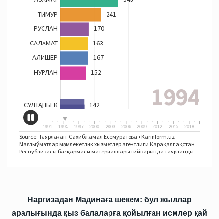
Наргизадан Мадинаға шекем: бул жыллар
аралығында қыз балаларға қойылған исмлер қай