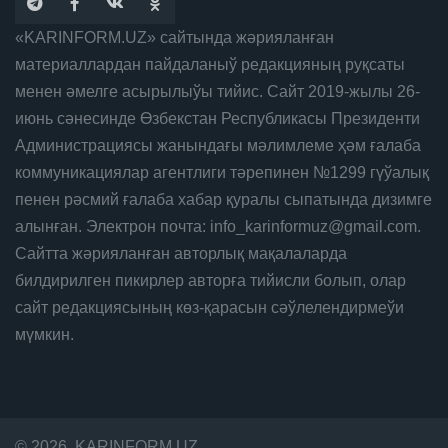
«KARINFORM.UZ» сайтында жәрияланған
материаллардан пайдаланыў редакцияның руқсаты
менен әмелге асырылыўы тийис. Сайт 2019-жылы 26-
июнь сәнесинде Өзбекстан Республикасы Президенти
Администрациясы жанындағы мәлимлеме ҳәм ғалаба
коммуникациялар агентлиги тәрепинен №1299 гүўалық
пенен рәсмий ғалаба хабар қуралы сыпатында дизимге
алынған. Электрон почта: info_karinformuz@gmail.com.
Сайтта жәрияланған авторлық мақалаларда
билдирилген пикирлер авторға тийисли болып, олар
сайт редакциясының көз-қарасын сәўлелендирмеўи
мүмкин.
© 2026, KARINFORM.UZ