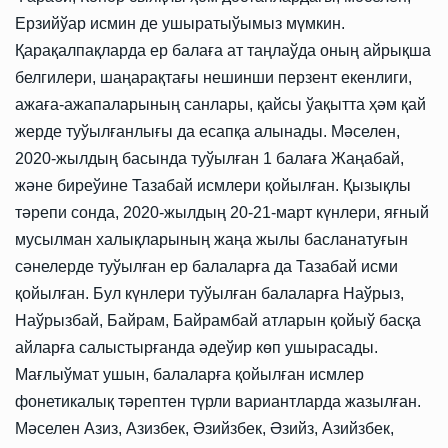
Ерзийўар исмин де ушыратыўымыз мүмкин.
Қарақалпақларда ер балаға ат таңлаўда оның айрықша
белгилери, шаңарақтағы нешинши перзент екенлиги,
ажаға-ажапаларының санлары, қайсы ўақытта ҳәм қай
жерде туўылғанлығы да есапқа алынады. Мәселен,
2020-жылдың басында туўылған 1 балаға Жаңабай,
және биреўине Тазабай исмлери қойылған. Қызықлы
тәрепи сонда, 2020-жылдың 20-21-март күнлери, яғный
мусылман халықларының жаңа жылы басланатуғын
сәнелерде туўылған ер балаларға да Тазабай исми
қойылған. Бул күнлери туўылған балаларға Наўрыз,
Наўрызбай, Байрам, Байрамбай атларын қойыў басқа
айларға салыстырғанда әдеўир көп ушырасады.
Мағлыўмат ушын, балаларға қойылған исмлер
фонетикалық тәрептен түрли вариантларда жазылған.
Мәселен Азиз, Азизбек, Әзийзбек, Әзийз, Азийзбек,