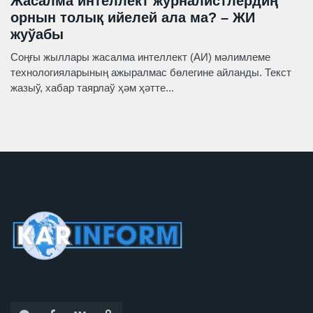
Жасалма интеллект журналистлердиң
орнын толық ийелей ала ма? – ЖИ
жуўабы
Соңғы жыллары жасалма интеллект (АИ) мәлимлеме
технологияларының ажыралмас бөлегине айланды. Текст
жазыў, хабар таярлаў ҳәм ҳәтте...