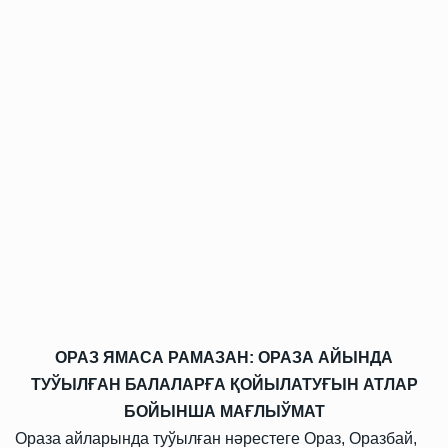
ОРАЗ ЯМАСА РАМАЗАН: ОРАЗА АЙЫНДА
ТУЎЫЛҒАН БАЛАЛАРҒА ҚОЙЫЛАТУҒЫН АТЛАР
БОЙЫНША МАҒЛЫЎМАТ
Ораза айларында туўылған нәрестеге Ораз, Оразбай,