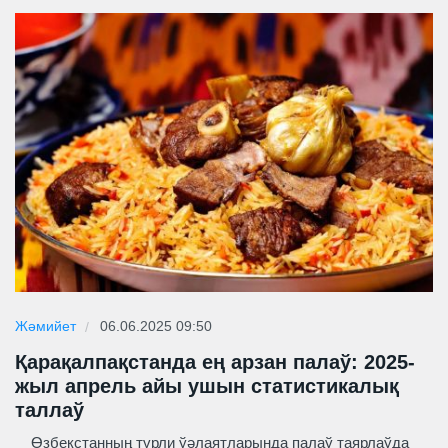
Жәмийет
06.06.2025 09:50
Қарақалпақстанда ең арзан палаў: 2025-
жыл апрель айы ушын статистикалық
таллаў
Өзбекстанның түрли ўәлаятларында палаў таярлаўда