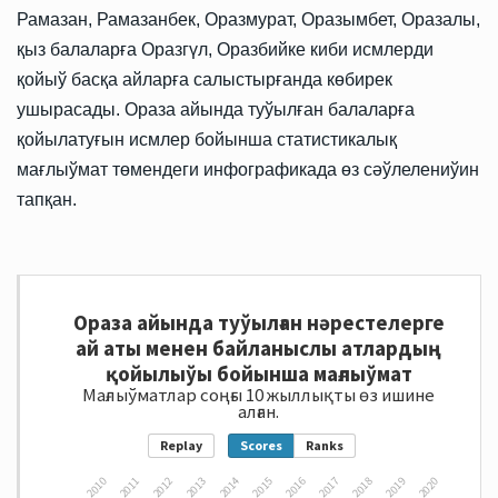
Рамазан, Рамазанбек, Оразмурат, Оразымбет, Оразалы,
қыз балаларға Оразгүл, Оразбийке киби исмлерди
қойыў басқа айларға салыстырғанда көбирек
ушырасады. Ораза айында туўылған балаларға
қойылатуғын исмлер бойынша статистикалық
мағлыўмат төмендеги инфографикада өз сәўлелениўин
тапқан.