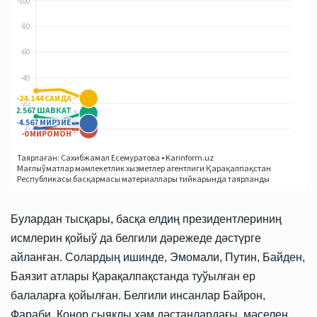
Булардан тысқары, басқа елдиң президентлериниң
исмлерин қойыў да белгили дәрежеде дәстүрге
айланған. Солардың ишинде, Эмомали, Путин, Байден,
Баязит атлары Қарақалпақстанда туўылған ер
балаларға қойылған. Белгили инсанлар Байрон,
Фараби, Конор сыяқлы ҳәм дәстанлардағы, мәселен,