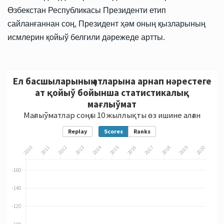
Өзбекстан Республикасы Президенти етип
сайланғаннан соң, Президент ҳәм оның қызларының
исмлерин қойыў белгили дәрежеде артты.