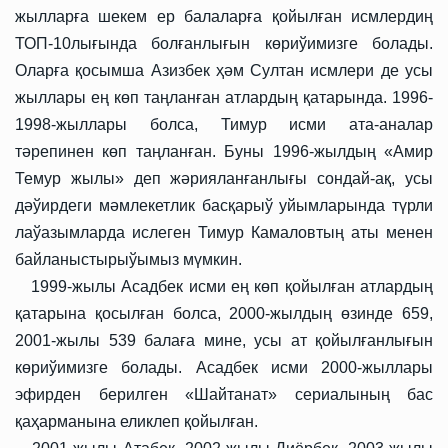
жылларға шекем ер балаларға қойылған исмлердиң
ТОП-10лығында болғанлығын көриўимизге болады.
Оларға қосымша Азизбек ҳәм Султан исмлери де усы
жыллары ең көп таңланған атлардың қатарында. 1996-
1998-жыллары болса, Тимур исми ата-аналар
тәрепинен көп таңланған. Буны 1996-жылдың «Амир
Темур жылы» деп жәрияланғанлығы сондай-ақ, усы
дәўирдеги мәмлекетлик басқарыў уйымларында түрли
лаўазымларда ислеген Тимур Камаловтың аты менен
байланыстырыўымыз мүмкин.
1999-жылы Асадбек исми ең көп қойылған атлардың
қатарына қосылған болса, 2000-жылдың өзинде 659,
2001-жылы 539 балаға мине, усы ат қойылғанлығын
көриўимизге болады. Асадбек исми 2000-жыллары
эфирден берилген «Шайтанат» сериалының бас
қаҳарманына еликлеп қойылған.