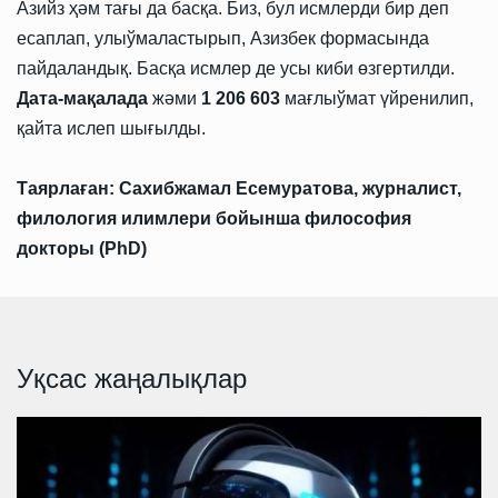
Азийз ҳәм тағы да басқа. Биз, бул исмлерди бир деп
есаплап, улыўмаластырып, Азизбек формасында
пайдаландық. Басқа исмлер де усы киби өзгертилди.
Дата-мақалада
жәми
1 206 603
мағлыўмат үйренилип,
қайта ислеп шығылды.
Таярлаған: Сахибжамал Есемуратова, журналист,
филология илимлери бойынша философия
докторы (PhD)
Уқсас жаңалықлар