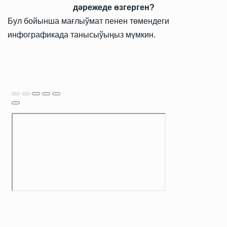
дәрежеде өзгерген?
Бул бойынша мағлыўмат пенен төмендеги
инфографикада танысыўыңыз мүмкин.