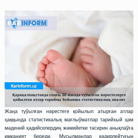
Жаңа туўылған нәрестеге қойылып атырған атлар
ҳаққында статистикалық мағлыўматлар тарийхый ҳәм
мәдений ҳәдийселердиң жәмийетке тәсирин анықлаўға
имканият береди. Мусылманлар қәдирлейтуғын