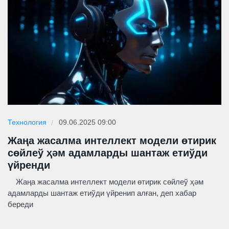
Технология
09.06.2025 09:00
Жаңа жасалма интеллект модели өтирик
сөйлеў ҳәм адамларды шантаж етиўди
үйренди
Жаңа жасалма интеллект модели өтирик сөйлеў ҳәм
адамларды шантаж етиўди үйренип алған, деп хабар
береди