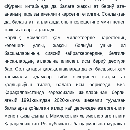
«Қуран» китабында да балаға жақсы ат бериў ата-
ананың парызы екенлиги көрсетип өтилген. Сонлықтан
да, балаға ат таңлағанда оның келешегине үмит пенен
жақсы атлар таңланады.
Барлық мәмлекет ҳәм миллетлерде нәрестениң
келешеги уллы, жақсы болыўы ушын ел
басшыларының, сиясий ғайраткерлердиң, белгили
инсанлардың атларына еликлеп, исм бериў дәстүри
бар. Сол қатары қарақалпақларда да ел басшысы ҳәм
танымалы адамлар киби өзлеринен жақсы ат
қалдырыўын тилеп, балаға исм бериледи. Биз,
Қарақалпақстанда ғәрезсизлик жылларынан берли,
яғный 1991-жылдан 2020-жылға шекемги туўылған
балаларға қойылған атлар қай дәрежеде өзгергенлиги
менен қызықсынып, Мәмлекетлик хызметлер агентлиги
Қарақалпақстан Республикасы басқармасына мүрәжат