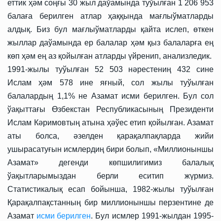
еттик ҳәм cоңғы 30 жыл даўамында туўылған 1 206 953
балаға берилген атлар ҳаққында мағлыўматларды
алдық. Биз бул мағлыўматларды қайта ислеп, өткен
жыллар даўамында ер балалар ҳәм қыз балаларға ең
көп ҳәм ең аз қойылған атларды үйренип, анализледик.
1991-жылы туўылған 52 503 нәрестениң 432 сине
Ислам ҳәм 578 ине яғный, сол жылы туўылған
балалардың 1,1% не Азамат исми берилген. Бул сол
ўақыттағы Өзбекстан Республикасының Президенти
Ислам Кәримовтың атына ҳәўес етип қойылған. Азамат
аты болса, әзелден қарақалпақларда жийи
ушырасатуғын исмлердиң бири болып, «Миллионыншы
Азамат» дегенди көпшилигимиз балалық
ўақытларымыздан берли еситип жүрмиз.
Статистикалық есап бойынша, 1982-жылы туўылған
Қарақалпақстанның бир миллионыншы перзентине де
Азамат
исми берилген
. Бул исмлер 1991-жылдан 1995-