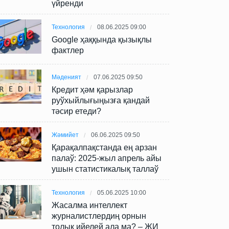
үйренди
Технология
08.06.2025 09:00
Google ҳаққында қызықлы
фактлер
Мәденият
07.06.2025 09:50
Кредит ҳәм қарызлар
руўхыйлығыңызға қандай
тәсир етеди?
Жәмийет
06.06.2025 09:50
Қарақалпақстанда ең арзан
палаў: 2025-жыл апрель айы
ушын статистикалық таллаў
Технология
05.06.2025 10:00
Жасалма интеллект
журналистлердиң орнын
толық ийелей ала ма? – ЖИ