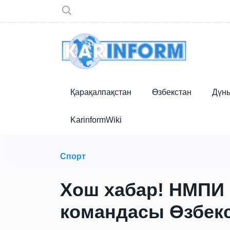
Қарақалпақстан
Өзбекстан
Дүн
KarinformWiki
Спорт
Хош хабар! НМПИ
командасы Өзбек