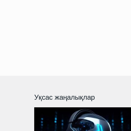
Уқсас жаңалықлар