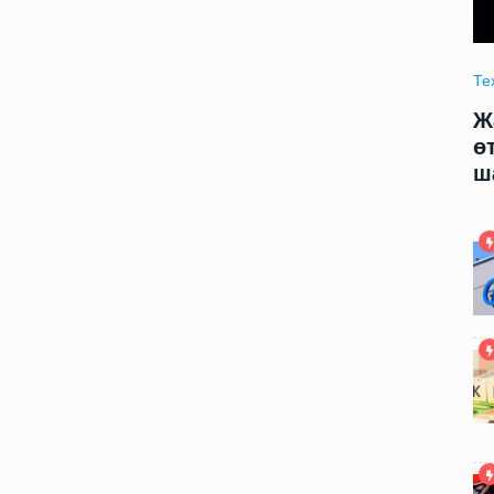
Технология
09.06.2025 09:00
Те
модели
Жаңа жасалма интеллект модели
Ж
арды
өтирик сөйлеў ҳәм адамларды
ө
шантаж етиўди үйренди
ш