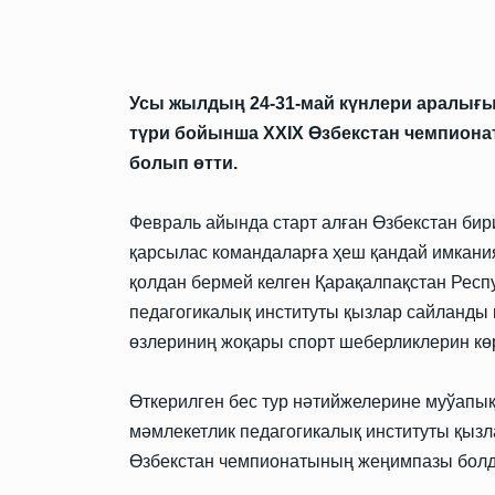
Усы жылдың 24-31-май күнлери аралығ
түри бойынша XXIX Өзбекстан чемпион
болып өтти.
Февраль айында старт алған Өзбекстан би
қарсылас командаларға ҳеш қандай имкан
қолдан бермей келген Қарақалпақстан Рес
педагогикалық институты қызлар сайланды
өзлериниң жоқары спорт шеберликлерин көр
Өткерилген бес тур нәтийжелерине муўапы
мәмлекетлик педагогикалық институты қыз
Өзбекстан чемпионатының жеңимпазы бол