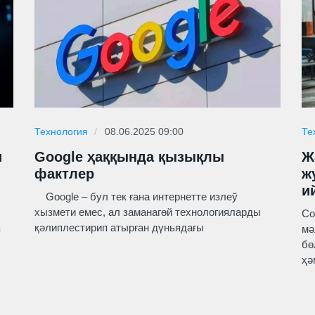
Технология
08.06.2025 09:00
Те
и
Google ҳаққында қызықлы
Ж
фактлер
ж
и
Google – бул тек ғана интернетте излеў
хызмети емес, ал заманагөй технологияларды
Со
қәлиплестирип атырған дүньядағы
п
мә
бө
ҳә