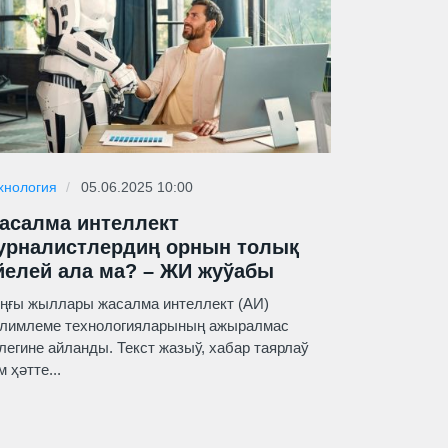
хнология
05.06.2025 10:00
асалма интеллект
урналистлердиң орнын толық
йелей ала ма? – ЖИ жуўабы
ңғы жыллары жасалма интеллект (АИ)
лимлеме технологияларының ажыралмас
легине айланды. Текст жазыў, хабар таярлаў
м ҳәтте...