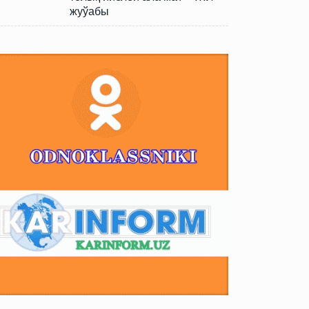
жуўабы