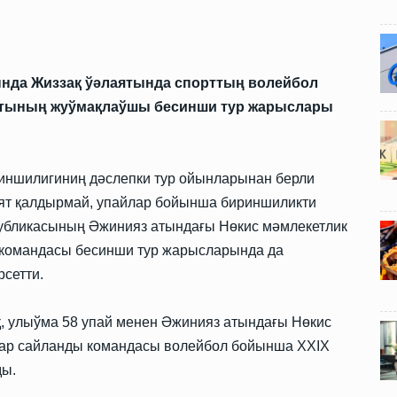
ында Жиззақ ўәлаятында спорттың волейбол
атының жуўмақлаўшы бесинши тур жарыслары
риншилигиниң дәслепки тур ойынларынан берли
ият қалдырмай, упайлар бойынша бириншиликти
публикасының Әжинияз атындағы Нөкис мәмлекетлик
 командасы бесинши тур жарысларында да
сетти.
қ, улыўма 58 упай менен Әжинияз атындағы Нөкис
лар сайланды командасы волейбол бойынша XXIX
ды.