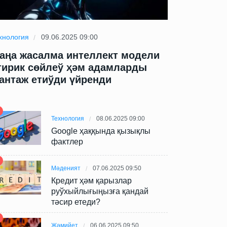
хнология
09.06.2025 09:00
Технология
09
аңа жасалма интеллект модели
Жаңа жасал
тирик сөйлеў ҳәм адамларды
өтирик сөй
антаж етиўди үйренди
шантаж ети
Технология
08.06.2025 09:00
Google ҳаққында қызықлы
фактлер
Мәденият
07.06.2025 09:50
Кредит ҳәм қарызлар
руўхыйлығыңызға қандай
тәсир етеди?
Жәмийет
06.06.2025 09:50