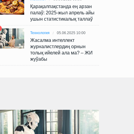
Қарақалпақстанда ең арзан
палаў: 2025-жыл апрель айы
ушын статистикалық таллаў
Технология
05.06.2025 10:00
Жасалма интеллект
журналистлердиң орнын
толық ийелей ала ма? – ЖИ
жуўабы