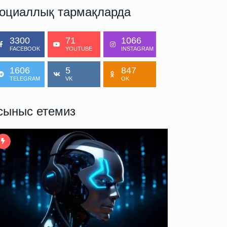
оциаллық тармақларда
3300
71
1066
FACEBOOK
YOUTUBE
INSTAGRAM
1606
5
847
TELEGRAM
VK
OK
сыныс етемиз