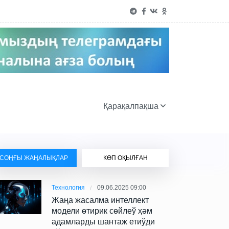
Қарақалпақша
СОҢҒЫ ЖАҢАЛЫҚЛАР
КӨП ОҚЫЛҒАН
Технология
09.06.2025 09:00
Жаңа жасалма интеллект
модели өтирик сөйлеў ҳәм
адамларды шантаж етиўди