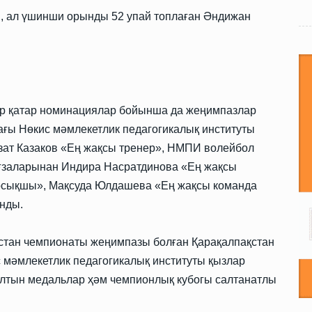
, ал үшинши орынды 52 упай топлаған Әндижан
р қатар номинациялар бойынша да жеңимпазлар
ғы Нөкис мәмлекетлик педагогикалық институты
зат Казаков «Ең жақсы тренер», НМПИ волейбол
ағзаларынан Индира Насратдинова «Ең жақсы
осықшы», Мақсуда Юлдашева «Ең жақсы команда
нды.
стан чемпионаты жеңимпазы болған Қарақалпақстан
мәмлекетлик педагогикалық институты қызлар
лтын медальлар ҳәм чемпионлық кубогы салтанатлы