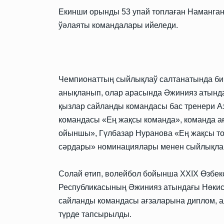
Екинши орынды 53 упай топлаған Наманган
ўәлаяты командалары ийеледи.
Чемпионаттың сыйлықлаў салтанатында би
анықланып, олар арасында Әжинияз атында
қызлар сайланды командасы бас тренери А
командасы «Ең жақсы команда», команда 
ойыншы», Гүлбазар Нуранова «Ең жақсы т
сәрдары» номинациялары менен сыйлықла
Солай етип, волейбол бойынша XXIX Өзбек
Республикасының Әжинияз атындағы Нөкис 
сайланды командасы ағзаларына диплом, а
түрде тапсырылды.