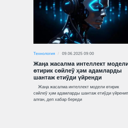
Технология
09.06.2025 09:00
Жаңа жасалма интеллект модел
өтирик сөйлеў ҳәм адамларды
шантаж етиўди үйренди
Жаңа жасалма интеллект модели өтирик
сөйлеў ҳәм адамларды шантаж етиўди үйрени
алған, деп хабар береди