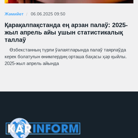
Жәмийет
06.06.2025 09:50
Қарақалпақстанда ең арзан палаў: 2025-
жыл апрель айы ушын статистикалық
таллаў
Өзбекстанның түрли ўәлаятларында палаў таярлаўда
керек болатуғын өнимлердиң орташа баҳасы ҳәр қыйлы.
2025-жыл апрель айында