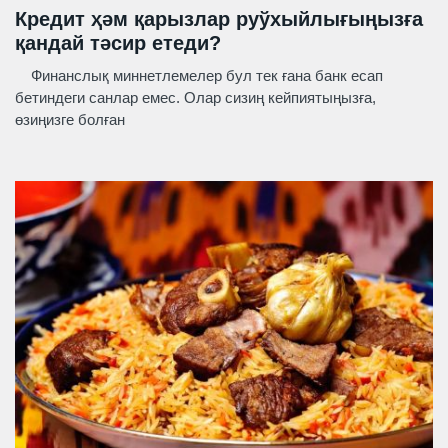
Кредит ҳәм қарызлар руўхыйлығыңызға
қандай тәсир етеди?
Финанслық миннетлемелер бул тек ғана банк есап
бетиндеги санлар емес. Олар сизиң кейпиятыңызға,
өзиңизге болған