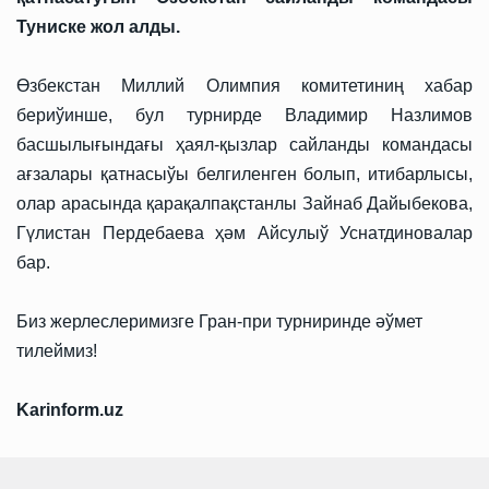
Туниске жол алды.
Өзбекстан Миллий Олимпия комитетиниң хабар
бериўинше, бул турнирде Владимир Назлимов
басшылығындағы ҳаял-қызлар сайланды командасы
ағзалары қатнасыўы белгиленген болып, итибарлысы,
олар арасында қарақалпақстанлы Зайнаб Дайыбекова,
Гүлистан Пердебаева ҳәм Айсулыў Уснатдиновалар
бар.
Биз жерлеслеримизге Гран-при турниринде әўмет
тилеймиз!
Karinform.uz