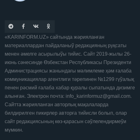
«KARINFORM.UZ» сайтында жәрияланған
материаллардан пайдаланыў редакцияның руқсаты
менен әмелге асырылыўы тийис. Сайт 2019-жылы 26-
июнь сәнесинде Өзбекстан Республикасы Президенти
Администрациясы жанындағы мәлимлеме ҳәм ғалаба
коммуникациялар агентлиги тәрепинен №1299 гүўалық
пенен рәсмий ғалаба хабар қуралы сыпатында дизимге
алынған. Электрон почта: info_karinformuz@gmail.com.
Сайтта жәрияланған авторлық мақалаларда
билдирилген пикирлер авторға тийисли болып, олар
сайт редакциясының көз-қарасын сәўлелендирмеўи
мүмкин.