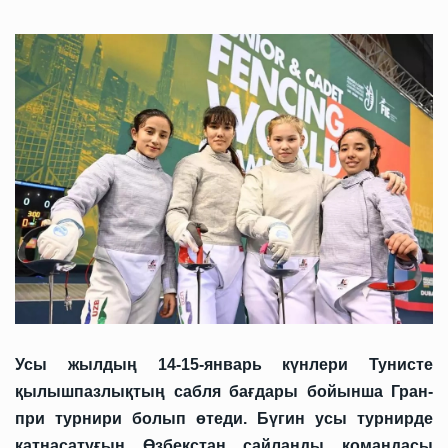
Усы жылдың 14-15-январь күнлери Тунисте
қылышпазлықтың сабля бағдары бойынша Гран-
при турнири болып өтеди. Бүгин усы турнирде
қатнасатуғын Өзбекстан сайланды командасы