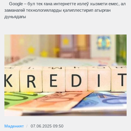
Google – бул тек ғана интернетте излеў хызмети емес, ал
заманагөй технологияларды қәлиплестирип атырған
дүньядағы
Мәденият
07.06.2025 09:50