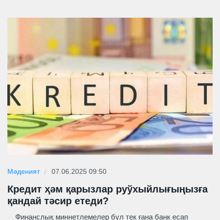
Мәденият
07.06.2025 09:50
Кредит ҳәм қарызлар руўхыйлығыңызға
қандай тәсир етеди?
Финанслық миннетлемелер бул тек ғана банк есап