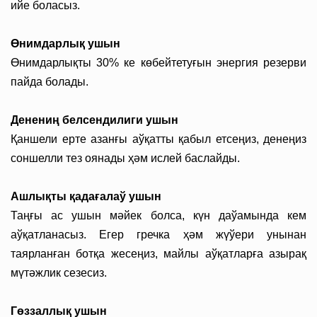
ийе боласыз.
Өнимдарлық ушын
Өнимдарлықты 30% ке көбейтетуғын энергия резерви
пайда болады.
Денениң белсендилиги ушын
Қаншели ерте азанғы аўқатты қабыл етсеңиз, денеңиз
соншелли тез оянады ҳәм ислей баслайды.
Ашлықты қадағалаў ушын
Таңғы ас ушын мәйек болса, күн даўамында кем
аўқатланасыз. Егер гречка ҳәм жүўери унынан
таярланған ботқа жесеңиз, майлы аўқатларға азырақ
мүтәжлик сезесиз.
Гөззаллық ушын