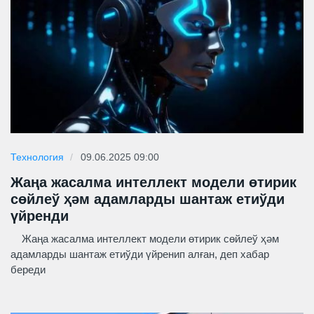
Технология
09.06.2025 09:00
Жаңа жасалма интеллект модели өтирик
сөйлеў ҳәм адамларды шантаж етиўди
үйренди
Жаңа жасалма интеллект модели өтирик сөйлеў ҳәм
адамларды шантаж етиўди үйренип алған, деп хабар
береди