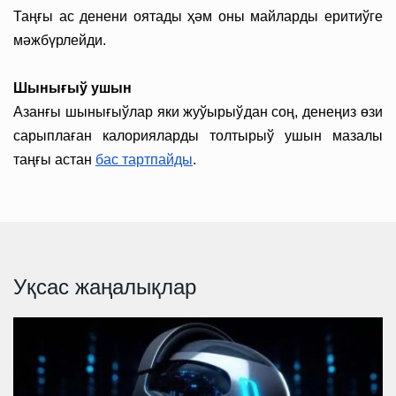
Таңғы ас денени оятады ҳәм оны майларды еритиўге
мәжбүрлейди.
Шынығыў ушын
Азанғы шынығыўлар яки жуўырыўдан соң, денеңиз өзи
сарыплаған калорияларды толтырыў ушын мазалы
таңғы астан
бас тартпайды
.
Уқсас жаңалықлар