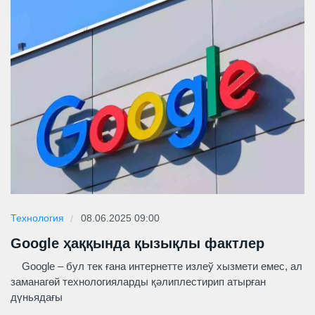
Технология
08.06.2025 09:00
Google ҳаққында қызықлы фактлер
Google – бул тек ғана интернетте излеў хызмети емес, ал
заманагөй технологияларды қәлиплестирип атырған
дүньядағы