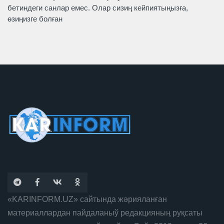
бетиндеги санлар емес. Олар сизиң кейпиятыңызға,
өзиңизге болған
«KARINFORM.UZ» сайтында жәрияланған
материаллардан пайдаланыў редакцияның руқсаты