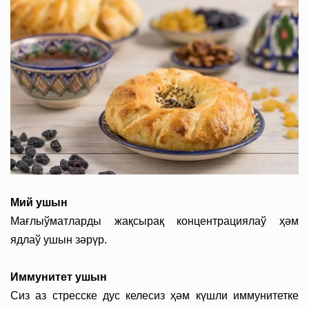
Мий ушын
Мағлыўматларды жақсырақ концентрациялаў ҳәм
ядлаў ушын зәрүр.
Иммунитет ушын
Сиз аз стресске дус келесиз ҳәм күшли иммунитетке