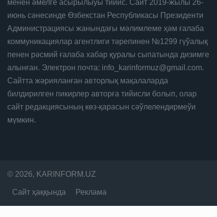
менен әмелге асырылыўы тийис. Сайт 2019-жылы 26-
июнь сәнесинде Өзбекстан Республикасы Президенти
Администрациясы жанындағы мәлимлеме ҳәм ғалаба
коммуникациялар агентлиги тәрепинен №1299 гүўалық
пенен рәсмий ғалаба хабар қуралы сыпатында дизимге
алынған. Электрон почта: info_karinformuz@gmail.com.
Сайтта жәрияланған авторлық мақалаларда
билдирилген пикирлер авторға тийисли болып, олар
сайт редакциясының көз-қарасын сәўлелендирмеўи
мүмкин.
© 2026, KARINFORM.UZ
Сайт ҳаққында
Реклама