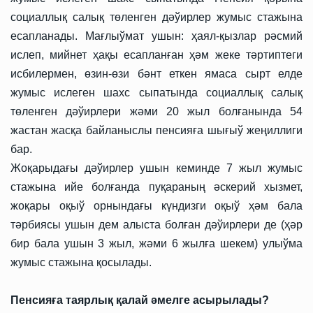
социаллық салық төленген дәўирлер жумыс стажына
есапланады. Мағлыўмат ушын: ҳаял-қызлар рәсмий
ислеп, мийнет ҳақы есапланған ҳәм жеке тәртиптеги
исбилермен, өзин-өзи бәнт еткен ямаса сырт елде
жумыс ислеген шахс сыпатында социаллық салық
төленген дәўирлери жәми 20 жыл болғанында 54
жастан жасқа байланыслы пенсияға шығыў жеңиллиги
бар.
Жоқарыдағы дәўирлер ушын кеминде 7 жыл жумыс
стажына ийе болғанда пуқараның әскерий хызмет,
жоқары оқыў орнындағы күндизги оқыў ҳәм бала
тәрбиясы ушын дем алыста болған дәўирлери де (ҳәр
бир бала ушын 3 жыл, жәми 6 жылға шекем) улыўма
жумыс стажына қосылады.
Пенсияға таярлық қалай әмелге асырылады?