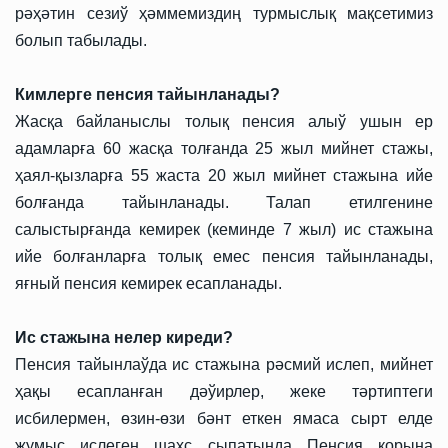
рәҳәтин сезиў ҳәммемиздиң турмыслық мақсетимиз
болып табылады.
Кимлерге пенсия тайынланады?
Жасқа байланыслы толық пенсия алыў ушын ер
адамларға 60 жасқа толғанда 25 жыл мийнет стажы,
ҳаял-қызларға 55 жаста 20 жыл мийнет стажына ийе
болғанда тайынланады. Талап етилгенине
салыстырғанда кемирек (кеминде 7 жыл) ис стажына
ийе болғанларға толық емес пенсия тайынланады,
яғный пенсия кемирек есапланады.
Ис стажына нелер киреди?
Пенсия тайынлаўда ис стажына рәсмий ислеп, мийнет
ҳақы есапланған дәўирлер, жеке тәртиптеги
исбилермен, өзин-өзи бәнт еткен ямаса сырт елде
жумыс ислеген шахс сыпатында Пенсия қорына