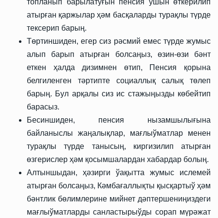
топланып барылатуғын пенсия ушын өткерилип
атырған қаржылар ҳәм басқаларды турақлы түрде
тексерип барың.
Төртиншиден, егер сиз рәсмий емес түрде жумыс
алып барып атырған болсаңыз, өзин-өзи бәнт
еткен ҳалда дизимнен өтип, Пенсия қорына
белгиленген тәртипте социаллық салық төлеп
барың. Бул арқалы сиз ис стажыңызды көбейтип
барасыз.
Бесиншиден, пенсия нызамшылығына
байланыслы жаңалықлар, мағлыўматлар менен
турақлы түрде танысың, киргизилип атырған
өзгерислер ҳәм қосымшалардан хабардар болың.
Алтыншыдан, ҳәзирги ўақытта жумыс ислемей
атырған болсаңыз, Кәмбағаллықты қысқартыў ҳәм
бәнтлик бөлимлерине мийнет дәптершениңиздеги
мағлыўматларды санластырыўды сорап мүрәжат