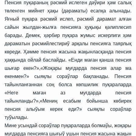
Пенсия пуқараның рәсмий ислеген дәўири ҳәм салық
төленген мийнет ҳақы (дәраматы) есапқа алынады.
Яғный пуқара рәсмий ислеп, рәсмий дәрамат алған
сайын жылдан-жылға пенсияға ҳуқықы қәлиплесип
барады. Демек, ҳәрбир пуқара жумыс искерлиги ҳәм
дәраматын рәсмийлестириў арқалы пенсияға таярлық
көреди. Ҳәмме пенсия жасына жақынласқанда пенсия
ҳаққында ойлай баслайды.
«
Енди маған қанша пенсия
шығар екен?
»,«
Жоқары муғдарда пенсия алар ма
екенмен?
»
сыяқлы сораўлар бақланады. Пенсия
тайынланғаннан соң болса көпшилик пуқараларда
«
Неге маған аз муғдарда пенсия
тайынланды?
»,«
Мениң есабым бойынша көбирек
пенсия алыўым керек еди?
»
сыяқлы сораўлар
туўылады.
Мине усындай сораўлар пуқараларда болмаўы, жоқары
муғдарда пенсияға шығыў ушын пенсия жасына жақын