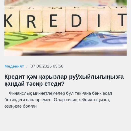
Мәденият
07.06.2025 09:50
Кредит ҳәм қарызлар руўхыйлығыңызға
қандай тәсир етеди?
Финанслық миннетлемелер бул тек ғана банк есап
бетиндеги санлар емес. Олар сизиң кейпиятыңызға,
өзиңизге болған