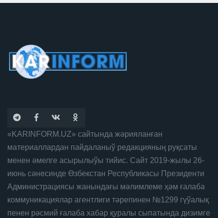
«KARINFORM.UZ» сайтында жәрияланған
материаллардан пайдаланыў редакцияның руқсаты
менен әмелге асырылыўы тийис. Сайт 2019-жылы 26-
июнь сәнесинде Өзбекстан Республикасы Президенти
Администрациясы жанындағы мәлимлеме ҳәм ғалаба
коммуникациялар агентлиги тәрепинен №1299 гүўалық
пенен рәсмий ғалаба хабар қуралы сыпатында дизимге