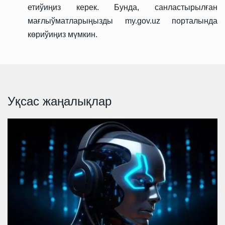
етиўиңиз керек. Бунда, санластырылған
мағлыўматларыңызды my.gov.uz порталында
көриўиңиз мүмкин.
Уқсас жаңалықлар