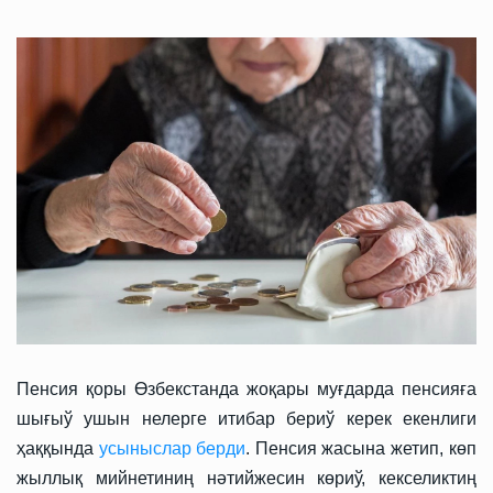
Пенсия қоры Өзбекстанда жоқары муғдарда пенсияға
шығыў ушын нелерге итибар бериў керек екенлиги
ҳаққында
усыныслар берди
. Пенсия жасына жетип, көп
жыллық мийнетиниң нәтийжесин көриў, кекселиктиң