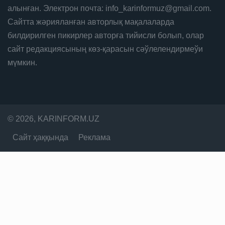
алынған. Электрон почта: info_karinformuz@gmail.com.
Сайтта жәрияланған авторлық мақалаларда
билдирилген пикирлер авторға тийисли болып, олар
сайт редакциясының көз-қарасын сәўлелендирмеўи
мүмкин.
© 2026, KARINFORM.UZ
Сайт ҳаққында
Реклама