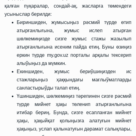
қалған пуқаралар, сондай-ақ, жасларға төмендеги
усыныслар берилди:
Бириншиден, жумысыңыз рәсмий түрде өтип
атырғанлығына, жумыс ислеп атырған
шөлкемиңизде сизге жумыс стажы жазылып
атырғанлығына исеним пайда етиң.
Буны өзиңиз
еркин түрде my.gov.uz порталы арқалы тексерип
алыўыңыз да мүмкин.
Екиншиден, жумыс бериўшиңизден ис
стажларыңыз ҳаққындағы мағлыўматларды
санластырыўды талап етиң.
Үшиншиден, шөлкемиңиз тәрепинен сизге рәсмий
түрде мийнет ҳақы төленип атырғанлығына
итибар бериң. Бунда, сизге есапланған мийнет
ҳақы, ҳақыйқат қолыңызға алатуғын мийнет
ҳақыңыз, услап қалынатуғын дәрамат салықлары,