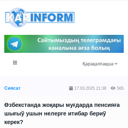
Қарақалпақша
Сиясат
17.03.2025 21:38
565
Өзбекстанда жоқары муғдарда пенсияға
шығыў ушын нелерге итибар бериў
керек?