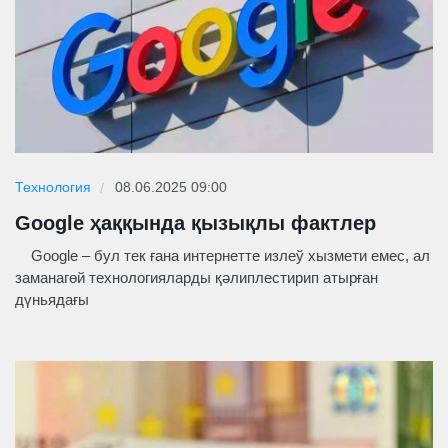
Технология
08.06.2025 09:00
Google ҳаққында қызықлы фактлер
Google – бул тек ғана интернетте излеў хызмети емес, ал
заманагөй технологияларды қәлиплестирип атырған
дүньядағы