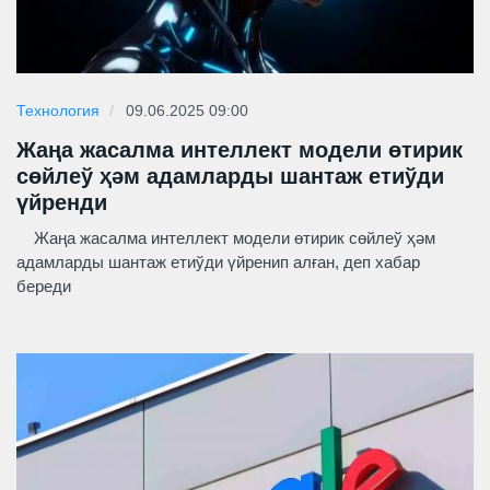
Технология
09.06.2025 09:00
Жаңа жасалма интеллект модели өтирик
сөйлеў ҳәм адамларды шантаж етиўди
үйренди
Жаңа жасалма интеллект модели өтирик сөйлеў ҳәм
адамларды шантаж етиўди үйренип алған, деп хабар
береди