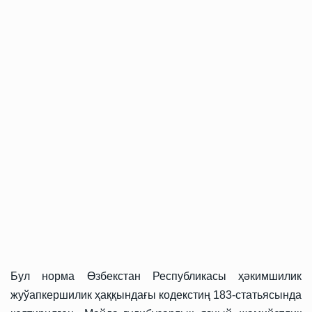
Бул норма Өзбекстан Республикасы ҳәкимшилик
жуўапкершилик ҳаққындағы кодекстиң 183-статьясында