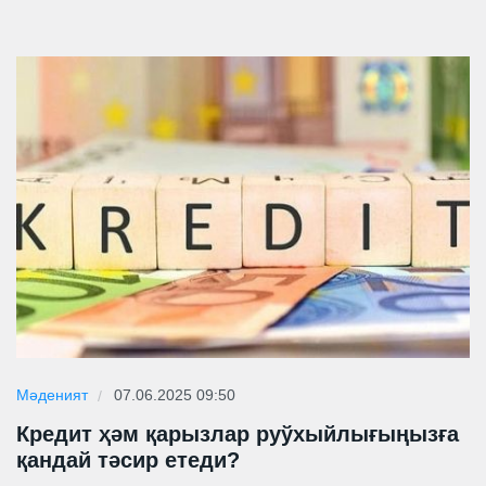
Мәденият
07.06.2025 09:50
Кредит ҳәм қарызлар руўхыйлығыңызға
қандай тәсир етеди?