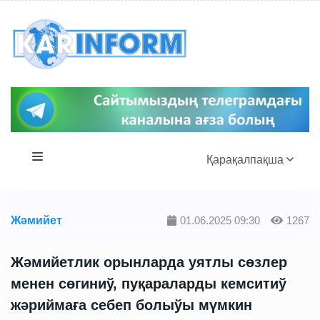
Қарақалпақша
Жәмийет
01.06.2025 09:30
1267
Жәмийетлик орынларда уятлы сөзлер
менен сөгиниў, пуқараларды кемситиў
жәриймаға себеп болыўы мүмкин