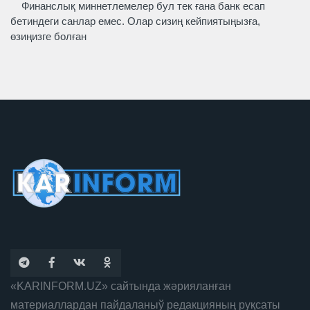
Финанслық миннетлемелер бул тек ғана банк есап
бетиндеги санлар емес. Олар сизиң кейпиятыңызға,
өзиңизге болған
«KARINFORM.UZ» сайтында жәрияланған
материаллардан пайдаланыў редакцияның руқсаты