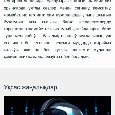
келтирилген
Майда гүдибузарлық, яғный, жәмийетлик
«
орынларда уятлы сөзлер менен сөгиниў, кемситиў,
жәмийетлик тәртипти ҳәм пуқаралардың тынышлығын
бузатуғын усы сыяқлы басқа ис-ҳәрекетлерде
көрсетилген жәмийетте өзин тутыў қағыйдаларын биле
тура менсинбеў – базалық есаплаў муғдарының үш
есесинен бес есесине шекемги муғдарда жәрийма
салыўға яки он бес суткаға шекемги мүддетке
ҳәкимшилик қамаққа алыўға себеп болады
»
.
Уқсас жаңалықлар