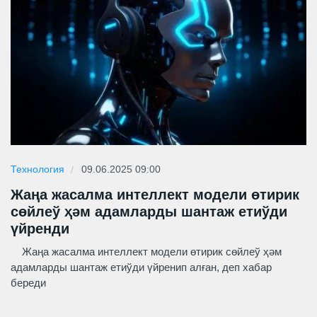
Технология
09.06.2025 09:00
Жаңа жасалма интеллект модели өтирик
сөйлеў ҳәм адамларды шантаж етиўди
үйренди
Жаңа жасалма интеллект модели өтирик сөйлеў ҳәм
адамларды шантаж етиўди үйренип алған, деп хабар
береди