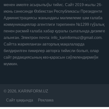
менен әмелге асырылыўы тийис. Сайт 2019-жылы 26-
июнь сәнесинде Өзбекстан Республикасы Президенти
Администрациясы жанындағы мәлимлеме ҳәм ғалаба
коммуникациялар агентлиги тәрепинен №1299 гүўалық
пенен рәсмий ғалаба хабар қуралы сыпатында дизимге
алынған. Электрон почта: info_karinformuz@gmail.com.
Сайтта жәрияланған авторлық мақалаларда
билдирилген пикирлер авторға тийисли болып, олар
сайт редакциясының көз-қарасын сәўлелендирмеўи
мүмкин.
© 2026, KARINFORM.UZ
Сайт ҳаққында
Реклама