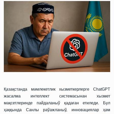
Қазақстанда мәмлекетлик хызметкерлерге ChatGPT
жасалма интеллект системасынан хызмет
мақсетлеринде пайдаланыў қадаған етиледи. Бул
ҳаққында Санлы раўажланыў, инновациялар ҳәм