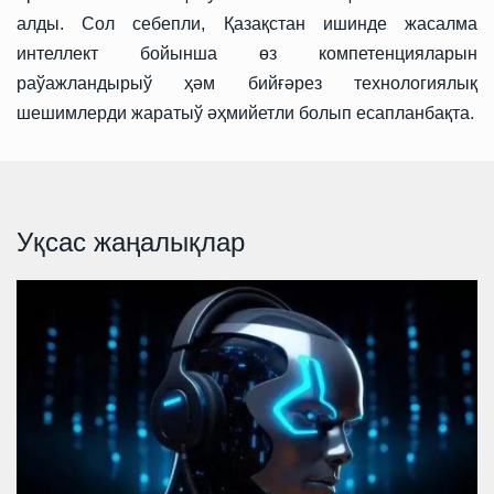
алды. Сол себепли, Қазақстан ишинде жасалма
интеллект бойынша өз компетенцияларын
раўажландырыў ҳәм бийғәрез технологиялық
шешимлерди жаратыў әҳмийетли болып есапланбақта.
Уқсас жаңалықлар