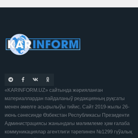
«KARINFORM.UZ» сайтында жәрияланған
материаллардан пайдаланыў редакцияның руқсаты
менен әмелге асырылыўы тийис. Сайт 2019-жылы 26-
июнь сәнесинде Өзбекстан Республикасы Президенти
Администрациясы жанындағы мәлимлеме ҳәм ғалаба
коммуникациялар агентлиги тәрепинен №1299 гүўалық