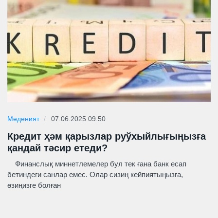
Мәденият
07.06.2025 09:50
Кредит ҳәм қарызлар руўхыйлығыңызға
қандай тәсир етеди?
Финанслық миннетлемелер бул тек ғана банк есап
бетиндеги санлар емес. Олар сизиң кейпиятыңызға,
өзиңизге болған