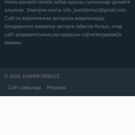
пенен рәсмий ғалаба хабар қуралы сыпатында дизимге
алынған. Электрон почта: info_karinformuz@gmail.com.
Сайтта жәрияланған авторлық мақалаларда
билдирилген пикирлер авторға тийисли болып, олар
сайт редакциясының көз-қарасын сәўлелендирмеўи
мүмкин.
© 2026, KARINFORM.UZ
Сайт ҳаққында
Реклама