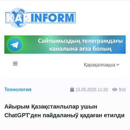
Қарақалпақша
Технология
15.05.2025 11:32
916
Айырым Қазақстанлылар ушын
ChatGPT'ден пайдаланыў қадаған етилди