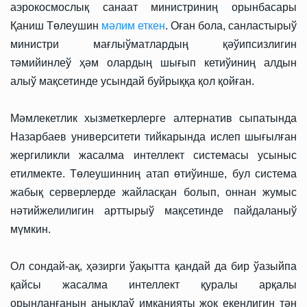
аэрокосмослық санаат министриниң орынбасары
Қаниш Төлеушин
мәлим еткен
. Оған бола, санластырыў
министри мағлыўматлардың қәўипсизлигин
тәмийинлеў ҳәм олардың шығып кетиўиниң алдын
алыў мақсетинде усындай буйрыққа қол қойған.
Мәмлекетлик хызметкерлерге алтернатив сыпатында
Назарбаев университети тийкарында ислеп шығылған
жергиликли жасалма интеллект системасы усыныс
етилмекте. Төлеушинниң атап өтиўинше, бул система
жабық серверлерде жайласқан болып, оннан жумыс
нәтийжелилигин арттырыў мақсетинде пайдаланыў
мүмкин.
Ол сондай-ақ, ҳәзирги ўақытта қандай да бир ўазыйпа
қайсы жасалма интеллект қуралы арқалы
орынланғанын анықлаў имканияты жоқ екенлигин тән