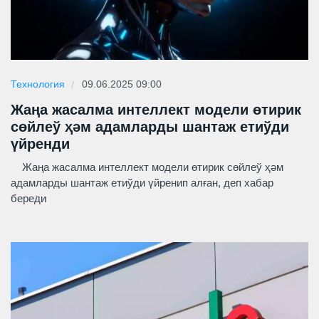
Технология
09.06.2025 09:00
Жаңа жасалма интеллект модели өтирик
сөйлеў ҳәм адамларды шантаж етиўди
үйренди
Жаңа жасалма интеллект модели өтирик сөйлеў ҳәм
адамларды шантаж етиўди үйренип алған, деп хабар
береди