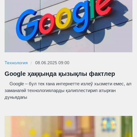
Технология
08.06.2025 09:00
Google ҳаққында қызықлы фактлер
Google – бул тек ғана интернетте излеў хызмети емес, ал
заманагөй технологияларды қәлиплестирип атырған
дүньядағы