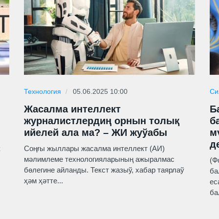
Технология
05.06.2025 10:00
Си
Жасалма интеллект
Б
журналистлердиң орнын толық
б
ийелей ала ма? – ЖИ жуўабы
м
д
к
Соңғы жыллары жасалма интеллект (АИ)
мәлимлеме технологияларының ажыралмас
(Ф
бөлегине айланды. Текст жазыў, хабар таярлаў
ба
ҳәм ҳәтте...
ес
ба