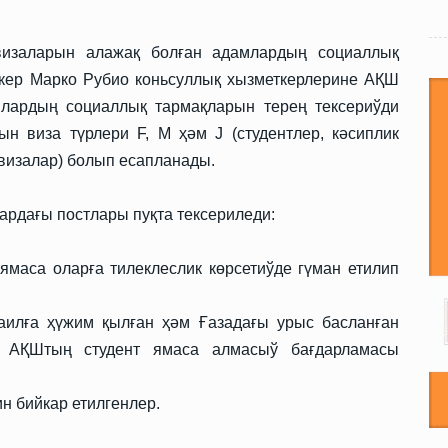
визаларын алажақ болған адамлардың социаллық
ткер Марко Рубио коньсуллық хызметкерлерине АҚШ
лардың социаллық тармақларын терең тексериўди
ын виза түрлери F, M ҳәм J (студентлер, кәсиплик
визалар) болып есапланады.
рдағы постлары пуқта тексериледи:
маса оларға тилеклеслик көрсетиўде гүман етилип
аилға ҳүжим қылған ҳәм Ғазадағы урыс басланған
м АҚШтың студент ямаса алмасыў бағдарламасы
н бийкар етилгенлер.