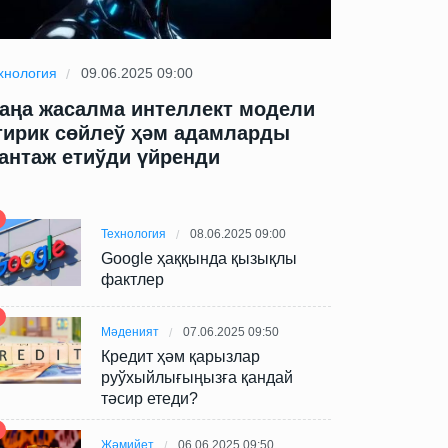
хнология
09.06.2025 09:00
Технология
09
аңа жасалма интеллект модели
Жаңа жасал
тирик сөйлеў ҳәм адамларды
өтирик сөй
антаж етиўди үйренди
шантаж ети
Технология
08.06.2025 09:00
Google ҳаққында қызықлы
фактлер
Мәденият
07.06.2025 09:50
Кредит ҳәм қарызлар
руўхыйлығыңызға қандай
тәсир етеди?
Жәмийет
06.06.2025 09:50