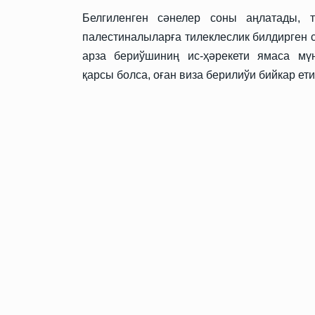
Белгиленген сәнелер соны аңлатады, 
палестиналыларға тилеклеслик билдирген 
арза бериўшиниң ис-ҳәрекети ямаса м
қарсы болса, оған виза берилиўи бийкар ет