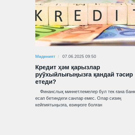
Мәденият
07.06.2025 09:50
Кредит ҳәм қарызлар
руўхыйлығыңызға қандай тәсир
етеди?
Финанслық миннетлемелер бул тек ғана бан
есап бетиндеги санлар емес. Олар сизиң
кейпиятыңызға, өзиңизге болған