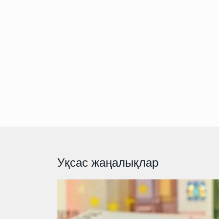
Уқсас жаңалықлар