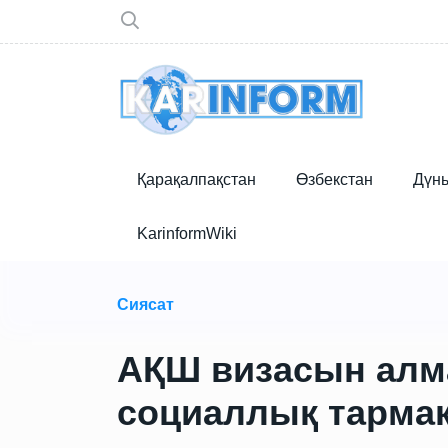
Қарақалпақстан
Өзбекстан
Дүн
KarinformWiki
Сиясат
АҚШ визасын алм
социаллық тарма