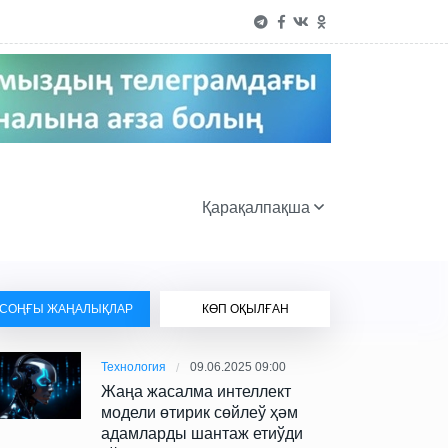
Қарақалпақша
СОҢҒЫ ЖАҢАЛЫҚЛАР
КӨП ОҚЫЛҒАН
Технология
09.06.2025 09:00
Жаңа жасалма интеллект
модели өтирик сөйлеў ҳәм
адамларды шантаж етиўди