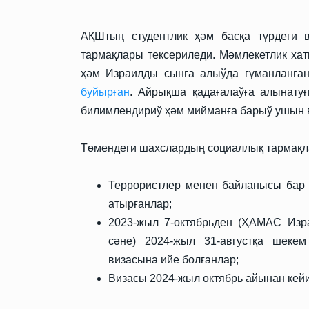
АҚШтың студентлик ҳәм басқа түрдеги 
тармақлары тексериледи. Мәмлекетлик ха
ҳәм Израилды сынға алыўда гүманланған
буйырған
. Айрықша қадағалаўға алынатуғ
билимлендириў ҳәм мийманға барыў ушын 
Төмендеги шахслардың социаллық тармақла
Террористлер менен байланысы бар я
атырғанлар;
2023-жыл 7-октябрьден (ҲАМАС Изр
сәне) 2024-жыл 31-августқа шеке
визасына ийе болғанлар;
Визасы 2024-жыл октябрь айынан кейи