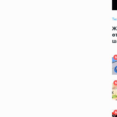
Технология
09.06.2025 09:00
Те
модели
Жаңа жасалма интеллект модели
Ж
арды
өтирик сөйлеў ҳәм адамларды
ө
шантаж етиўди үйренди
ш