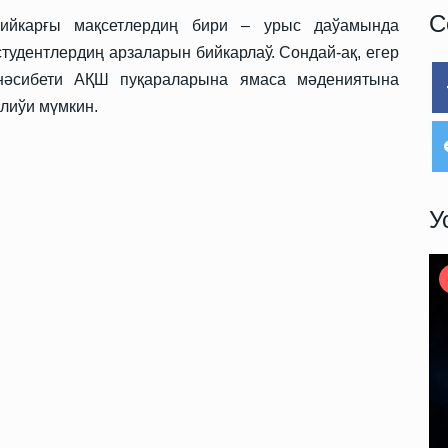
С
тийкарғы мақсетлердиң бири – урыс даўамында
студентлердиң арзаларын бийкарлаў.
Сондай-ақ, егер
үнәсибети АҚШ пуқараларына ямаса мәдениятына
илиўи мүмкин.
У