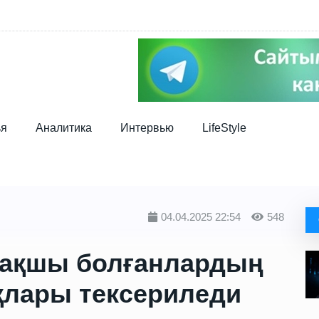
ья
Аналитика
Интервью
LifeStyle
04.04.2025 22:54
548
ақшы болғанлардың
қлары тексериледи