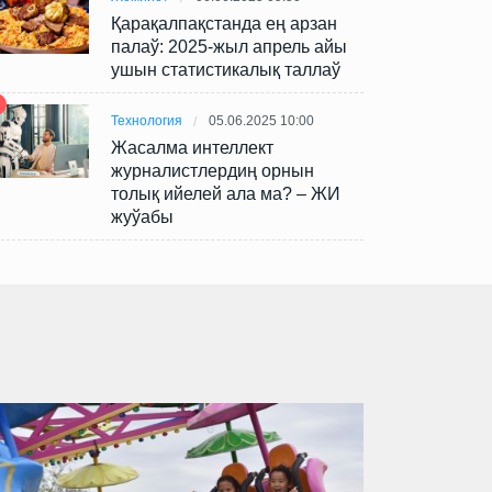
Қарақалпақстанда ең арзан
палаў: 2025-жыл апрель айы
ушын статистикалық таллаў
Технология
05.06.2025 10:00
Жасалма интеллект
журналистлердиң орнын
толық ийелей ала ма? – ЖИ
жуўабы