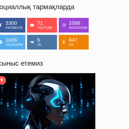
оциаллық тармақларда
3300
71
1066
FACEBOOK
YOUTUBE
INSTAGRAM
1606
5
847
TELEGRAM
VK
OK
сыныс етемиз