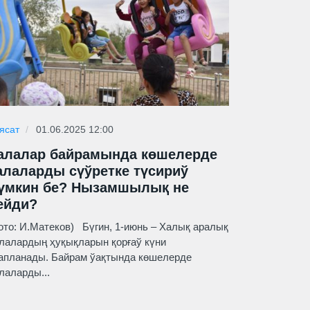
ясат
01.06.2025 12:00
алалар байрамында көшелерде
алаларды сүўретке түсириў
үмкин бе? Нызамшылық не
ейди?
ото: И.Матеков) Бүгин, 1-июнь – Халық аралық
лалардың ҳуқықларын қорғаў күни
апланады. Байрам ўақтында көшелерде
лаларды...