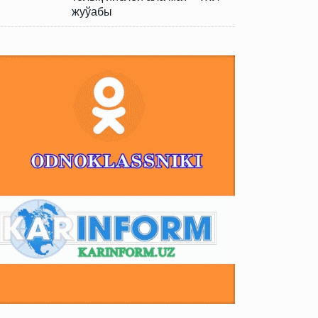
жуўабы