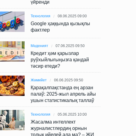
үйренди
Технология
08.06.2025 09:00
Google ҳаққында қызықлы
фактлер
Мәденият
07.06.2025 09:50
Кредит ҳәм қарызлар
руўхыйлығыңызға қандай
тәсир етеди?
Жәмийет
06.06.2025 09:50
Қарақалпақстанда ең арзан
палаў: 2025-жыл апрель айы
ушын статистикалық таллаў
Технология
05.06.2025 10:00
Жасалма интеллект
журналистлердиң орнын
толық ийелей ала ма? – ЖИ