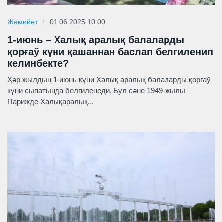
Жәмийет
01.06.2025 10:00
1-июнь – Халық аралық балаларды
қорғаў күни қашаннан баслап белгиленип
келинбекте?
Ҳәр жылдың 1-июнь күни Халық аралық балаларды қорғаў
күни сыпатында белгиленеди. Бул сәне 1949-жылы
Парижде Халықаралық...