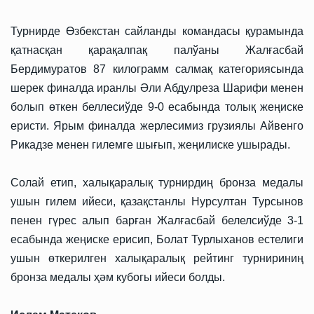
Турнирде Өзбекстан сайланды командасы қурамында
қатнасқан қарақалпақ палўаны Жалғасбай
Бердимуратов 87 килограмм салмақ категориясында
шерек финалда иранлы Әли Абдулреза Шарифи менен
болып өткен беллесиўде 9-0 есабында толық жеңиске
еристи. Ярым финалда жерлесимиз грузиялы Айвенго
Рикадзе менен гилемге шығып, жеңилиске ушырады.
Солай етип, халықаралық турнирдиң бронза медалы
ушын гилем ийеси, қазақстанлы Нурсултан Турсынов
пенен гүрес алып барған Жалғасбай белелсиўде 3-1
есабында жеңиске ерисип, Болат Турлыханов естелиги
ушын өткерилген халықаралық рейтинг турнириниң
бронза медалы ҳәм кубогы ийеси болды.