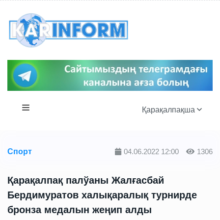
Қарақалпақша
Спорт
04.06.2022 12:00
1306
Қарақалпақ палўаны Жалғасбай
Бердимуратов халықаралық турнирде
бронза медалын жеңип алды