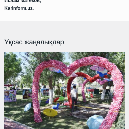
Ислам Матеков,
Karinform.uz.
Уқсас жаңалықлар