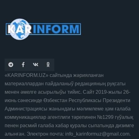
«KARINFORM.UZ» сайтында жәрияланған
материаллардан пайдаланыў редакцияның руқсаты
менен әмелге асырылыўы тийис. Сайт 2019-жылы 26-
июнь сәнесинде Өзбекстан Республикасы Президенти
Администрациясы жанындағы мәлимлеме ҳәм ғалаба
коммуникациялар агентлиги тәрепинен №1299 гүўалық
пенен рәсмий ғалаба хабар қуралы сыпатында дизимге
алынған. Электрон почта: info_karinformuz@gmail.com.