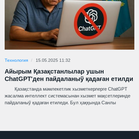
Технология
15.05.2025 11:32
Айырым Қазақстанлылар ушын
ChatGPT'ден пайдаланыў қадаған етилди
Қазақстанда мәмлекетлик хызметкерлерге ChatGPT
жасалма интеллект системасынан хызмет мақсетлеринде
пайдаланыў қадаған етиледи. Бул ҳаққында Санлы