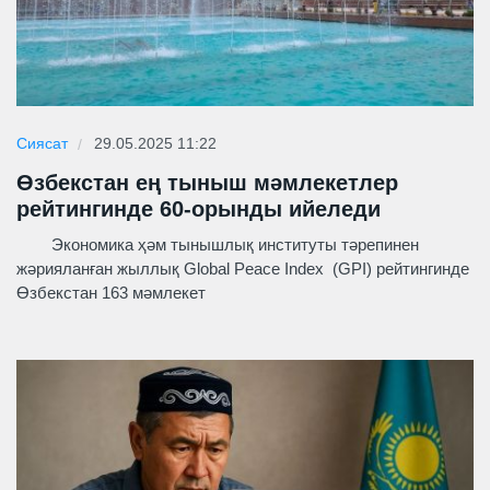
Сиясат
29.05.2025 11:22
Өзбекстан ең тыныш мәмлекетлер
рейтингинде 60-орынды ийеледи
Экономика ҳәм тынышлық институты тәрепинен
жәрияланған жыллық Global Peace Index (GPI) рейтингинде
Өзбекстан 163 мәмлекет