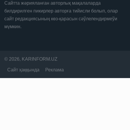
Сайтта жәрияланған авторлық мақалаларда
билдирилген пикирлер авторға тийисли болып, олар
сайт редакциясының көз-қарасын сәўлелендирмеўи
мүмкин.
© 2026, KARINFORM.UZ
Сайт ҳаққында
Реклама