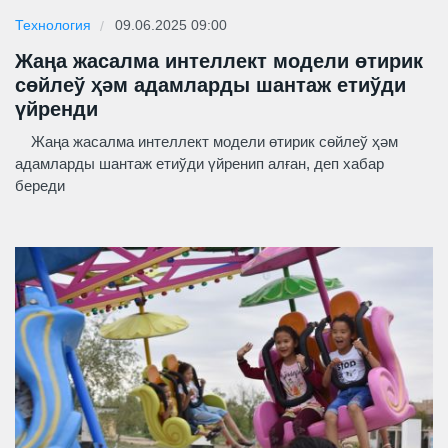
Технология
09.06.2025 09:00
Жаңа жасалма интеллект модели өтирик
сөйлеў ҳәм адамларды шантаж етиўди
үйренди
Жаңа жасалма интеллект модели өтирик сөйлеў ҳәм
адамларды шантаж етиўди үйренип алған, деп хабар
береди