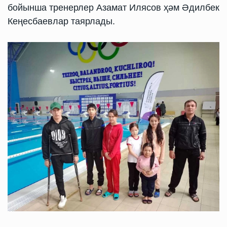
бойынша тренерлер Азамат Илясов ҳәм Әдилбек
Кеңесбаевлар таярлады.