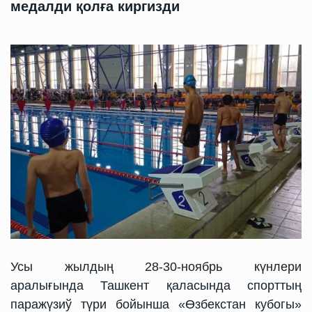
медалди қолға киргизди
Усы жылдың 28-30-ноябрь күнлери
аралығында Ташкент қаласында спорттың
паражүзиў түри бойынша «Өзбекстан кубогы»