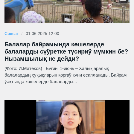
Сиясат
01.06.2025 12:00
Балалар байрамында көшелерде
балаларды сүўретке түсириў мүмкин бе?
Нызамшылық не дейди?
(Фото: И.Матеков) Бүгин, 1-июнь – Халық аралық
балалардың ҳуқықларын қорғаў күни есапланады. Байрам
ўақтында көшелерде балаларды...