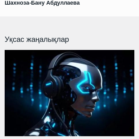
Шахноза-Бану Абдуллаева
Уқсас жаңалықлар