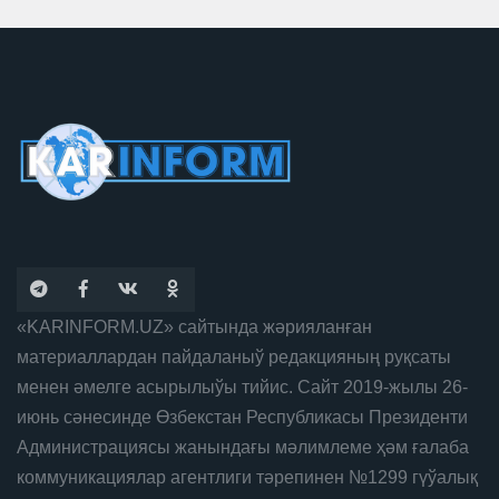
«KARINFORM.UZ» сайтында жәрияланған
материаллардан пайдаланыў редакцияның руқсаты
менен әмелге асырылыўы тийис. Сайт 2019-жылы 26-
июнь сәнесинде Өзбекстан Республикасы Президенти
Администрациясы жанындағы мәлимлеме ҳәм ғалаба
коммуникациялар агентлиги тәрепинен №1299 гүўалық