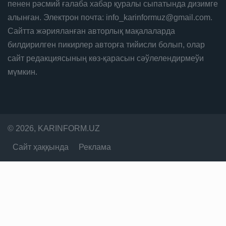
пенен рәсмий ғалаба хабар қуралы сыпатында дизимге
алынған. Электрон почта: info_karinformuz@gmail.com.
Сайтта жәрияланған авторлық мақалаларда
билдирилген пикирлер авторға тийисли болып, олар
сайт редакциясының көз-қарасын сәўлелендирмеўи
мүмкин.
© 2026, KARINFORM.UZ
Сайт ҳаққында
Реклама