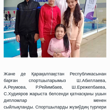
Және де Қарақалпақстан Республикасынан
барған спортшыларымыз Ш.Абиллаева,
А.Реyмова, Р.Рейимбаев, Ш.Ережепбаева,
С.Худияров жарыста белсенди қатнасқаны ушын
дипломлар менен
сыйлықланды.
Спортшыларды жүзиўдиң түрлери