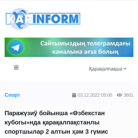
Қарақалпақша
Спорт
03.12.2022 09:00
3601
Паражүзиў бойынша «Өзбекстан
кубогы»нда қарақалпақстанлы
спортшылар 2 алтын ҳәм 3 гүмис