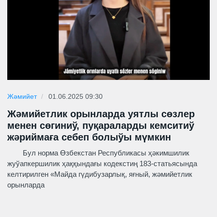
Жәмийет
01.06.2025 09:30
Жәмийетлик орынларда уятлы сөзлер
менен сөгиниў, пуқараларды кемситиў
жәриймаға себеп болыўы мүмкин
Бул норма Өзбекстан Республикасы ҳәкимшилик
жуўапкершилик ҳаққындағы кодекстиң 183-статьясында
келтирилген «Майда гүдибузарлық, яғный, жәмийетлик
орынларда