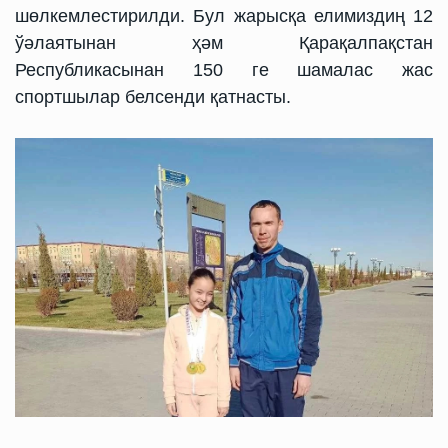
шөлкемлестирилди.
Бул жарысқа елимиздиң 12
ўәлаятынан ҳәм Қарақалпақстан
Республикасынан 150 ге шамалас жас
спортшылар белсенди қатнасты.