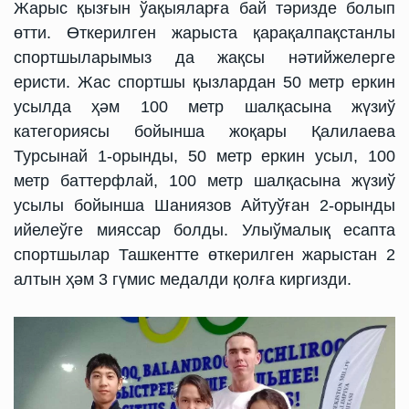
Жарыс қызғын ўақыяларға бай тәризде болып
өтти. Өткерилген жарыста қарақалпақстанлы
спортшыларымыз да жақсы нәтийжелерге
еристи. Жас спортшы қызлардан 50 метр еркин
усылда ҳәм 100 метр шалқасына жүзиў
категориясы бойынша жоқары Қалилаева
Турсынай 1-орынды, 50 метр еркин усыл, 100
метр баттерфлай, 100 метр шалқасына жүзиў
усылы бойынша Шаниязов Айтуўған 2-орынды
ийелеўге мияссар болды. Улыўмалық есапта
спортшылар Ташкентте өткерилген жарыстан 2
алтын ҳәм 3 гүмис медалди қолға киргизди.