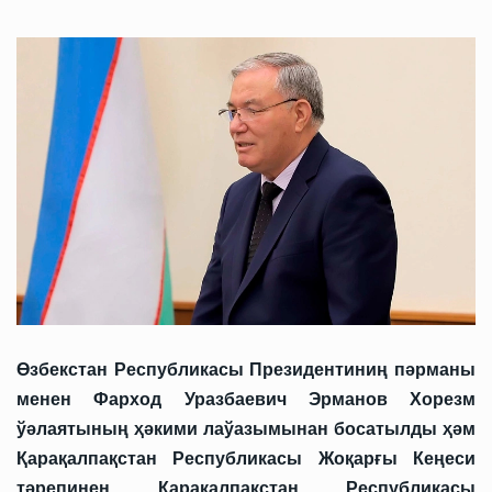
Өзбекстан Республикасы Президентиниң пәрманы
менен Фарход Уразбаевич Эрманов Хорезм
ўәлаятының ҳәкими лаўазымынан босатылды ҳәм
Қарақалпақстан Республикасы Жоқарғы Кеңеси
тәрепинен Қарақалпақстан Республикасы