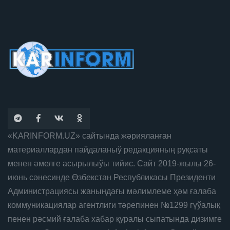
«KARINFORM.UZ» сайтында жәрияланған
материаллардан пайдаланыў редакцияның руқсаты
менен әмелге асырылыўы тийис. Сайт 2019-жылы 26-
июнь сәнесинде Өзбекстан Республикасы Президенти
Администрациясы жанындағы мәлимлеме ҳәм ғалаба
коммуникациялар агентлиги тәрепинен №1299 гүўалық
пенен рәсмий ғалаба хабар қуралы сыпатында дизимге