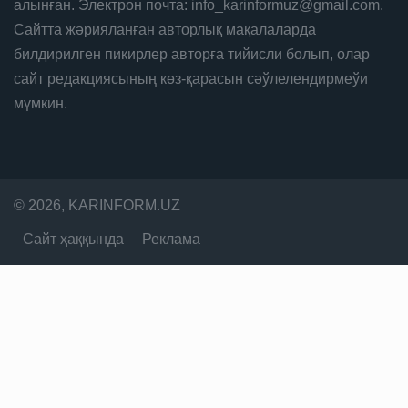
алынған. Электрон почта: info_karinformuz@gmail.com.
Сайтта жәрияланған авторлық мақалаларда
билдирилген пикирлер авторға тийисли болып, олар
сайт редакциясының көз-қарасын сәўлелендирмеўи
мүмкин.
© 2026, KARINFORM.UZ
Сайт ҳаққында
Реклама