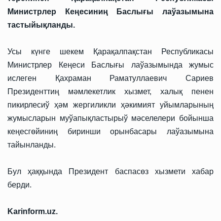
Министрлер Кеңесиниң Баслығы лаўазымына
тастыйықланды.
Усы күнге шекем Қарақалпақстан Республикасы
Министрлер Кеңеси Баслығы лаўазымында жумыс
ислеген Қахраман Раматуллаевич Сариев
Президенттиң мәмлекетлик хызмет, халық пенен
пикирлесиў ҳәм жергиликли ҳәкимият уйымларының
жумысларын муўапықластырыў мәселелери бойынша
кеңесгөйиниң биринши орынбасары лаўазымына
тайынланды.
Бул ҳаққында Президент баспасөз хызмети хабар
берди.
Karinform.uz.