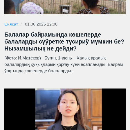
Сиясат
01.06.2025 12:00
Балалар байрамында көшелерде
балаларды сүўретке түсириў мүмкин бе?
Нызамшылық не дейди?
(Фото: И.Матеков) Бүгин, 1-июнь – Халық аралық
балалардың ҳуқықларын қорғаў күни есапланады. Байрам
ўақтында көшелерде балаларды...