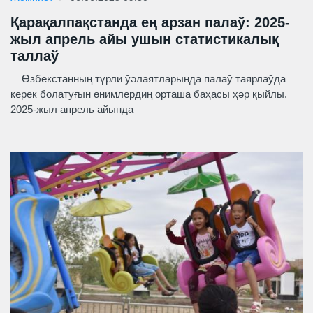
Қарақалпақстанда ең арзан палаў: 2025-
жыл апрель айы ушын статистикалық
таллаў
Өзбекстанның түрли ўәлаятларында палаў таярлаўда
керек болатуғын өнимлердиң орташа баҳасы ҳәр қыйлы.
2025-жыл апрель айында