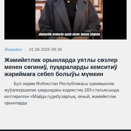
Жәмийет
01.06.2025 09:30
Жәмийетлик орынларда уятлы сөзлер
менен сөгиниў, пуқараларды кемситиў
жәриймаға себеп болыўы мүмкин
Бул норма Өзбекстан Республикасы ҳәкимшилик
жуўапкершилик ҳаққындағы кодекстиң 183-статьясында
келтирилген «Майда гүдибузарлық, яғный, жәмийетлик
орынларда