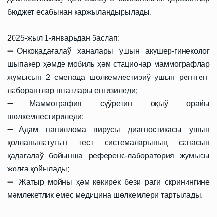
бюджет есабынан қаржыландырылады.
2025-жыл 1-январьдан баслап:
➖Онкоқадағалаў ханалары ушын акушер-гинеколог
шыпакер ҳәмде мобиль ҳәм стационар маммографлар
жумысын 2 сменада шөлкемлестириў ушын рентген-
лаборантлар штатлары енгизиледи;
➖Маммография сүўретин оқыў орайы
шөлкемлестириледи;
➖Aдам папиллома вирусы диагностикасы ушын
қолланылатуғын тест системаларының сапасын
қадағалаў бойынша референс-лаборатория жумысы
жолға қойылады;
➖ Жатыр мойны ҳәм көкирек бези раги скринингине
мәмлекетлик емес медицина шөлкемлери тартылады.