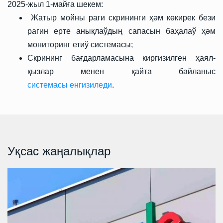
2025-жыл 1-майға шекем:
Жатыр мойны раги скрининги ҳәм көкирек бези
рагин ерте анықлаўдың сапасын баҳалаў ҳәм
мониторинг етиў системасы;
Скрининг бағдарламасына киргизилген ҳаял-
қызлар менен қайта байланыс
системасы енгизиледи
.
Уқсас жаңалықлар