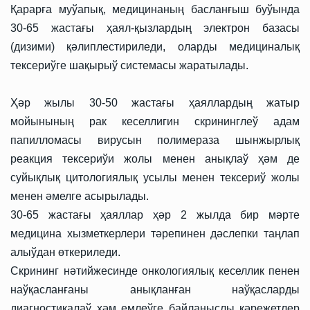
Қарарға муўапық, медицинаның басланғыш буўында
30-65 жастағы ҳаял-қызлардың электрон базасы
(дизими) қәлиплестириледи, оларды медициналық
тексериўге шақырыў системасы жаратылады.
Ҳәр жылы 30-50 жастағы ҳаяллардың жатыр
мойынының рак кеселлигин скрининглеў адам
папилломасы вирусын полимераза шынжырлық
реакция тексериўи жолы менен анықлаў ҳәм де
суйықлық цитологиялық усылы менен тексериў жолы
менен әмелге асырылады.
30-65 жастағы ҳаяллар ҳәр 2 жылда бир мәрте
медицина хызметкерлери тәрепинен дәслепки таңлап
алыўдан өткериледи.
Скрининг нәтийжесинде онкологиялық кеселлик пенен
наўқасланғаны анықланған наўқасларды
диагностикалаў ҳәм емлеўге байланыслы қәрежетлер