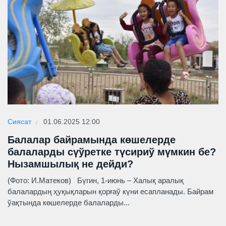
Сиясат
01.06.2025 12:00
Балалар байрамында көшелерде
балаларды сүўретке түсириў мүмкин бе?
Нызамшылық не дейди?
(Фото: И.Матеков) Бүгин, 1-июнь – Халық аралық
балалардың ҳуқықларын қорғаў күни есапланады. Байрам
ўақтында көшелерде балаларды...