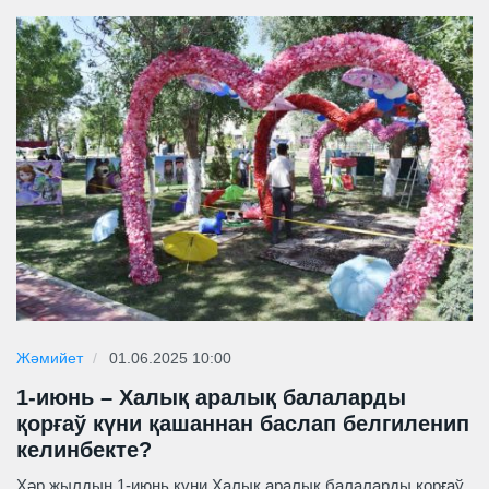
Жәмийет
01.06.2025 10:00
1-июнь – Халық аралық балаларды
қорғаў күни қашаннан баслап белгиленип
келинбекте?
Ҳәр жылдың 1-июнь күни Халық аралық балаларды қорғаў