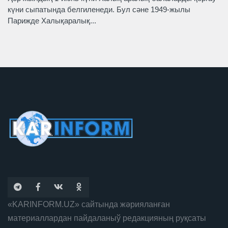
күни сыпатында белгиленеди. Бул сәне 1949-жылы
Парижде Халықаралық...
«KARINFORM.UZ» сайтында жәрияланған
материаллардан пайдаланыў редакцияның руқсаты