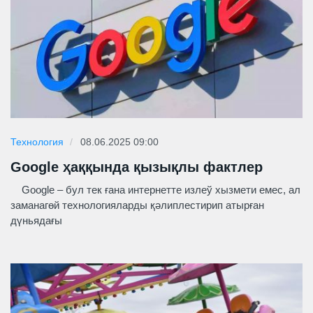
Технология
08.06.2025 09:00
Google ҳаққында қызықлы фактлер
Google – бул тек ғана интернетте излеў хызмети емес, ал
заманагөй технологияларды қәлиплестирип атырған
дүньядағы