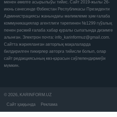
менен әмелге асырылыўы тийис. Сайт 2019-жылы 26-
июнь сәнесинде Өзбекстан Республикасы Президенти
Администрациясы жанындағы мәлимлеме ҳәм ғалаба
коммуникациялар агентлиги тәрепинен №1299 гүўалық
пенен рәсмий ғалаба хабар қуралы сыпатында дизимге
алынған. Электрон почта: info_karinformuz@gmail.com.
Сайтта жәрияланған авторлық мақалаларда
билдирилген пикирлер авторға тийисли болып, олар
сайт редакциясының көз-қарасын сәўлелендирмеўи
мүмкин.
© 2026, KARINFORM.UZ
Сайт ҳаққында
Реклама