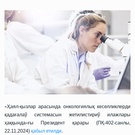
«
Ҳаял-қызлар арасында онкологиялық кеселликлерди
қадағалаў системасын жетилистириў илажлары
ҳаққында
»
ғы Президент қарары (ПҚ-402-санлы,
22.11.2024)
қабыл етилди
.