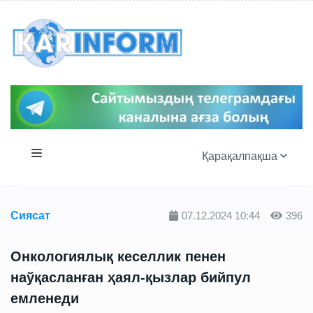
Қарақалпақша
Сиясат
07.12.2024 10:44
396
Онкологиялық кеселлик пенен
наўқасланған ҳаял-қызлар бийпул
емленеди