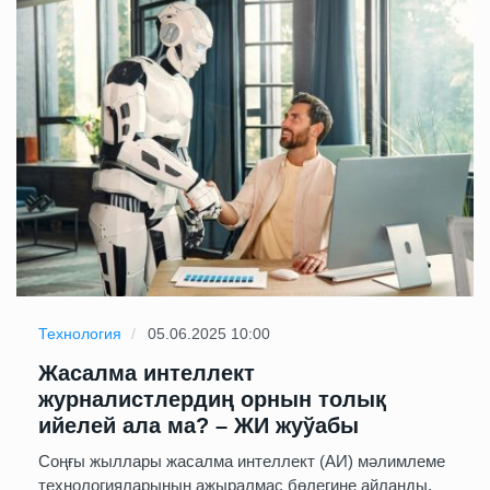
Технология
05.06.2025 10:00
Жасалма интеллект
журналистлердиң орнын толық
ийелей ала ма? – ЖИ жуўабы
Соңғы жыллары жасалма интеллект (АИ) мәлимлеме
технологияларының ажыралмас бөлегине айланды.