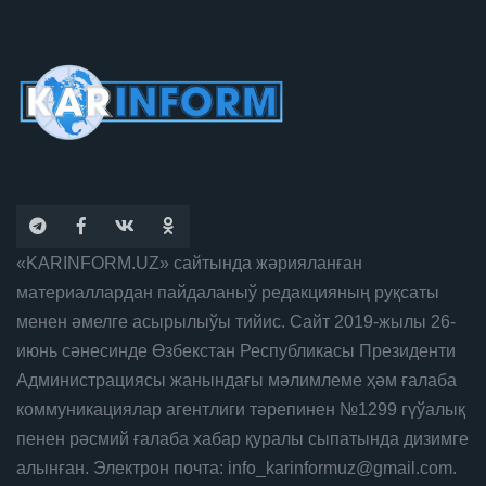
«KARINFORM.UZ» сайтында жәрияланған
материаллардан пайдаланыў редакцияның руқсаты
менен әмелге асырылыўы тийис. Сайт 2019-жылы 26-
июнь сәнесинде Өзбекстан Республикасы Президенти
Администрациясы жанындағы мәлимлеме ҳәм ғалаба
коммуникациялар агентлиги тәрепинен №1299 гүўалық
пенен рәсмий ғалаба хабар қуралы сыпатында дизимге
алынған. Электрон почта: info_karinformuz@gmail.com.