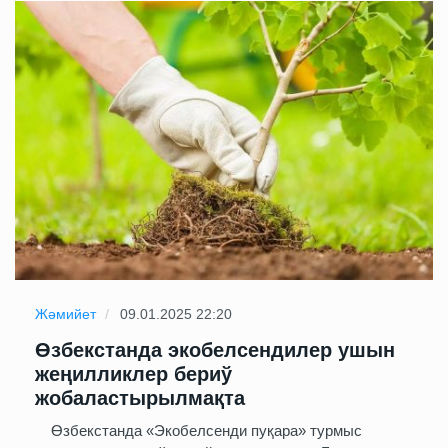
Жәмийет
09.01.2025 22:20
Өзбекстанда экобелсендилер ушын
жеңилликлер бериў
жобаластырылмақта
Өзбекстанда «Экобелсенди пуқара» турмыс