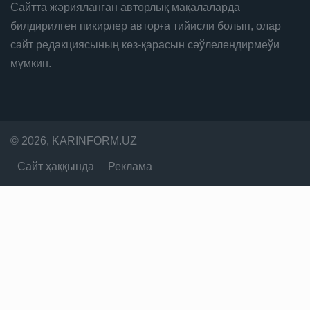
Сайтта жәрияланған авторлық мақалаларда
билдирилген пикирлер авторға тийисли болып, олар
сайт редакциясының көз-қарасын сәўлелендирмеўи
мүмкин.
© 2026, KARINFORM.UZ
Сайт ҳаққында
Реклама