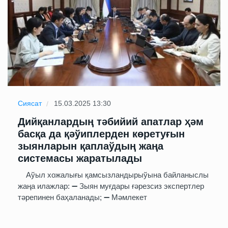
Сиясат
15.03.2025 13:30
Дийқанлардың тәбийий апатлар ҳәм
басқа да қәўиплерден көретуғын
зыянларын қаплаўдың жаңа
системасы жаратылады
Аўыл хожалығы қамсызландырыўына байланыслы
жаңа илажлар: ➖ Зыян муғдары ғәрезсиз экспертлер
тәрепинен баҳаланады; ➖ Мәмлекет