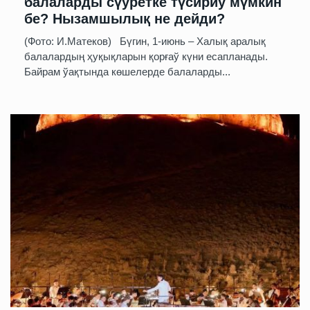
балаларды сүўретке түсириў мүмкин
бе? Нызамшылық не дейди?
(Фото: И.Матеков) Бүгин, 1-июнь – Халық аралық
балалардың ҳуқықларын қорғаў күни есапланады.
Байрам ўақтында көшелерде балаларды...