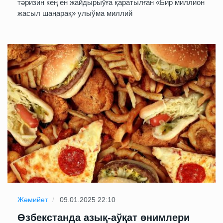
тәризин кең ен жайдырыўға қаратылған «Бир миллион
жасыл шаңарақ» улыўма миллий
Жәмийет
09.01.2025 22:10
Өзбекстанда азық-аўқат өнимлери