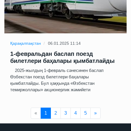
Қарақалпақстан
06.01.2025 11:14
1-февральдан баслап поезд
билетлери баҳалары қымбатлайды
2025-жылдың 1-февраль сәнесинен баслап
Өзбекстан поезд билетлери баҳалары
қымбатлайды. Бул ҳаққында «Өзбекстан
темиржоллары» акционерлик жәмийети
Previous
Next
«
1
2
3
4
5
»