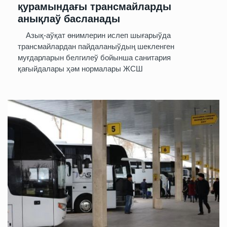
қурамындағы трансмайларды
анықлаў басланады
Азық-аўқат өнимлерин ислеп шығарыўда
трансмайлардан пайдаланыўдың шекленген
муғдарларын белгилеў бойынша санитария
қағыйдалары ҳәм нормалары ЖСШ