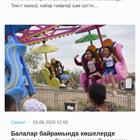
Текст жазыў, хабар таярлаў ҳәм ҳәтте...
Сиясат
01.06.2025 12:00
Балалар байрамында көшелерде