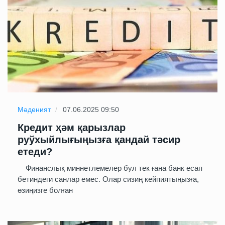
Мәденият
07.06.2025 09:50
Кредит ҳәм қарызлар
руўхыйлығыңызға қандай тәсир
етеди?
Финанслық миннетлемелер бул тек ғана банк есап
бетиндеги санлар емес. Олар сизиң кейпиятыңызға,
өзиңизге болған