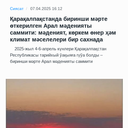
Сиясат
07.04.2025 16:12
Қарақалпақстанда биринши мәрте
өткерилген Арал мәденияты
саммити: мәденият, көркем өнер ҳәм
климат мәселелери бир сахнада
2025-жыл 4-6-апрель күнлери Қарақалпақстан
Республикасы тарийхый ўақыяға гүўа болды –
биринши мәрте Арал мәденияты саммити