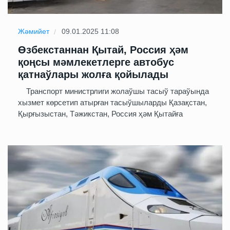
Жәмийет
09.01.2025 11:08
Өзбекстаннан Қытай, Россия ҳәм
қоңсы мәмлекетлерге автобус
қатнаўлары жолға қойылады
Транспорт министрлиги жолаўшы тасыў тараўында
хызмет көрсетип атырған тасыўшыларды Қазақстан,
Қырғызыстан, Тәжикстан, Россия ҳәм Қытайға