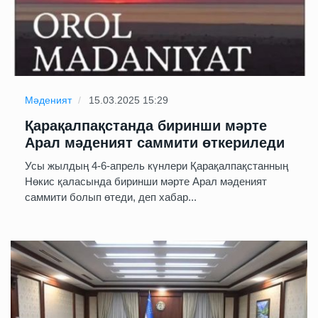
Мәденият
15.03.2025 15:29
Қарақалпақстанда биринши мәрте
Арал мәденият саммити өткериледи
Усы жылдың 4-6-апрель күнлери Қарақалпақстанның
Нөкис қаласында биринши мәрте Арал мәденият
саммити болып өтеди, деп хабар...