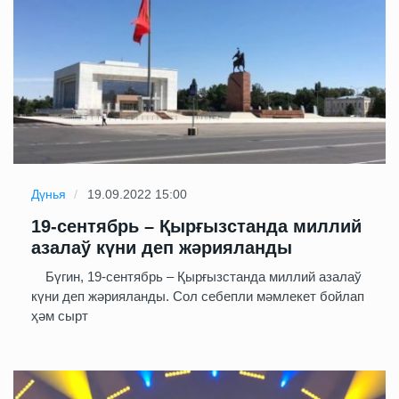
Дүнья
19.09.2022 15:00
19-сентябрь – Қырғызстанда миллий
азалаў күни деп жәрияланды
Бүгин, 19-сентябрь – Қырғызстанда миллий азалаў
күни деп жәрияланды. Сол себепли мәмлекет бойлап
ҳәм сырт