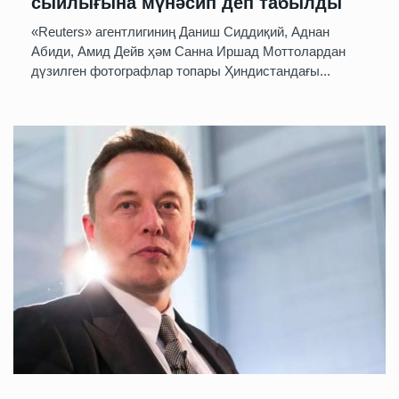
сыйлығына мүнәсип деп табылды
«Reuters» агентлигиниң Даниш Сиддиқий, Аднан
Абиди, Амид Дейв ҳәм Санна Иршад Моттолардан
дүзилген фотографлар топары Ҳиндистандағы...