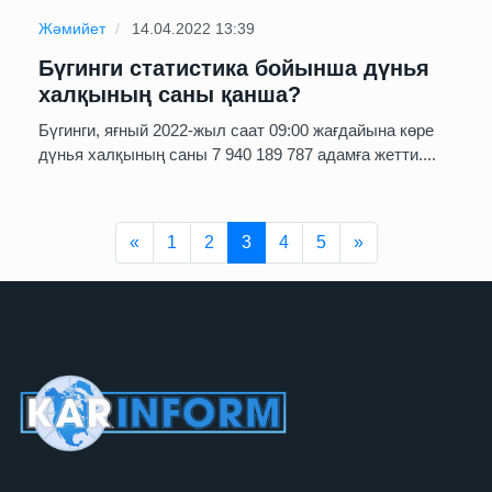
Жәмийет
14.04.2022 13:39
Бүгинги статистика бойынша дүнья
халқының саны қанша?
Бүгинги, яғный 2022-жыл саат 09:00 жағдайына көре
дүнья халқының саны 7 940 189 787 адамға жетти....
Previous
Next
«
1
2
3
4
5
»