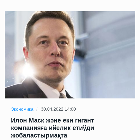
Экономика
30.04.2022 14:00
Илон Маск және еки гигант
компанияға ийелик етиўди
жобаластырмақта