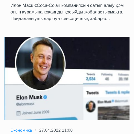
Илон Маск «Coca-Cola» компаниясын сатып алыў ҳәм
оның қурамына кокаинды қосыўды жобаластырмақта.
Пайдаланыўшылар бул сенсациялық хабарға...
Экономика
27.04.2022 11:00