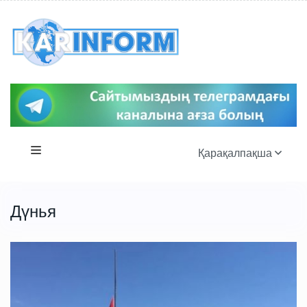
Қарақалпақша
Дүнья