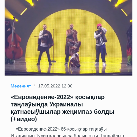
Мәденият
17.05.2022 12:00
«Евровидение-2022» қосықлар
таңлаўында Украиналы
қатнасыўшылар жеңимпаз болды
(+видео)
«Евровидение-2022» 66-қосықлар таңлаўы
Италияның Турин қаласында болып өтти. Таңлаўдың