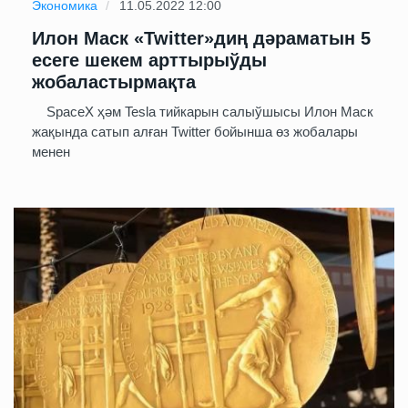
Экономика
11.05.2022 12:00
Илон Маск «Twitter»диң дәраматын 5
есеге шекем арттырыўды
жобаластырмақта
SpaceX ҳәм Tesla тийкарын салыўшысы Илон Маск
жақында сатып алған Twitter бойынша өз жобалары
менен