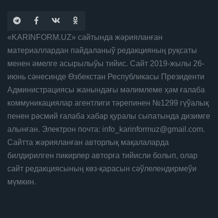
«KARINFORM.UZ» сайтында жәрияланған
материаллардан пайдаланыў редакцияның руқсаты
менен әмелге асырылыўы тийис. Сайт 2019-жылы 26-
июнь сәнесинде Өзбекстан Республикасы Президенти
Администрациясы жанындағы мәлимлеме ҳәм ғалаба
коммуникациялар агентлиги тәрепинен №1299 гүўалық
пенен рәсмий ғалаба хабар қуралы сыпатында дизимге
алынған. Электрон почта: info_karinformuz@gmail.com.
Сайтта жәрияланған авторлық мақалаларда
билдирилген пикирлер авторға тийисли болып, олар
сайт редакциясының көз-қарасын сәўлелендирмеўи
мүмкин.