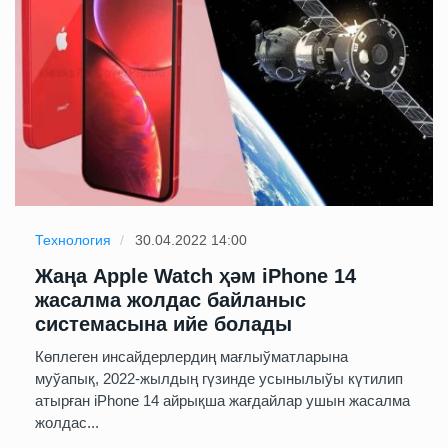
Технология
30.04.2022 14:00
Жаңа Apple Watch ҳәм iPhone 14
жасалма жолдас байланыс
системасына ийе болады
Көплеген инсайдерлердиң мағлыўматларына
муўапық, 2022-жылдың гүзинде усынылыўы күтилип
атырған iPhone 14 айрықша жағдайлар ушын жасалма
жолдас...