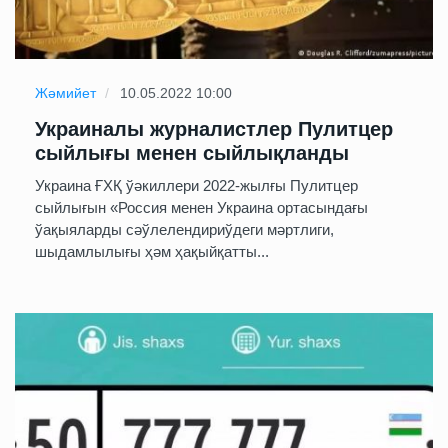
Жәмийет
10.05.2022 10:00
Украиналы журналистлер Пулитцер
сыйлығы менен сыйлықланды
Украина ҒХҚ ўәкиллери 2022-жылғы Пулитцер
сыйлығын «Россия менен Украина ортасындағы
ўақыяларды сәўлелендириўдеги мәртлиги,
шыдамлылығы ҳәм ҳақыйқатты...