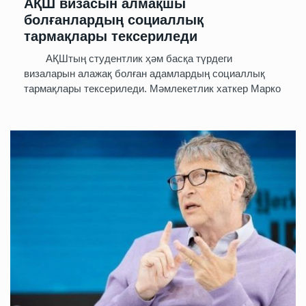
АҚШ визасын алмақшы
болғанлардың социаллық
тармақлары тексериледи
АҚШтың студентлик ҳәм басқа түрдеги
визаларын алажақ болған адамлардың социаллық
тармақлары тексериледи. Мәмлекетлик хаткер Марко