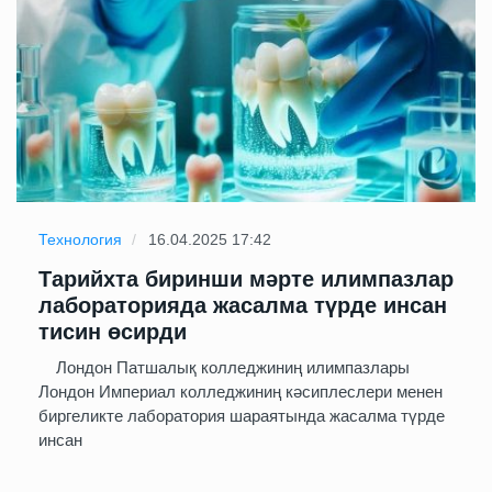
Технология
16.04.2025 17:42
Тарийхта биринши мәрте илимпазлар
лабораторияда жасалма түрде инсан
тисин өсирди
Лондон Патшалық колледжиниң илимпазлары
Лондон Империал колледжиниң кәсиплеслери менен
биргеликте лаборатория шараятында жасалма түрде
инсан