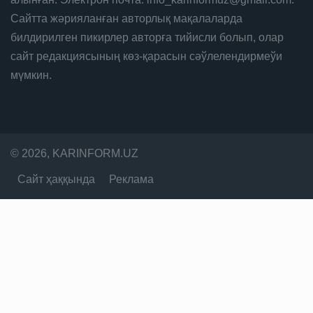
Сайтта жәрияланған авторлық мақалаларда
билдирилген пикирлер авторға тийисли болып, олар
сайт редакциясының көз-қарасын сәўлелендирмеўи
мүмкин.
© 2026, KARINFORM.UZ
Сайт ҳаққында
Реклама