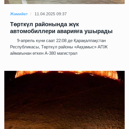
Жәмийет
11.04.2025 09:37
Төрткүл районында жүк
автомобиллери аварияға ушырады
9-апрель күни саат 22:08 де Қарақалпақстан
Республикасы, Төрткүл районы «Аққамыс» АПЖ
аймағынан өткен А-380 магистрал