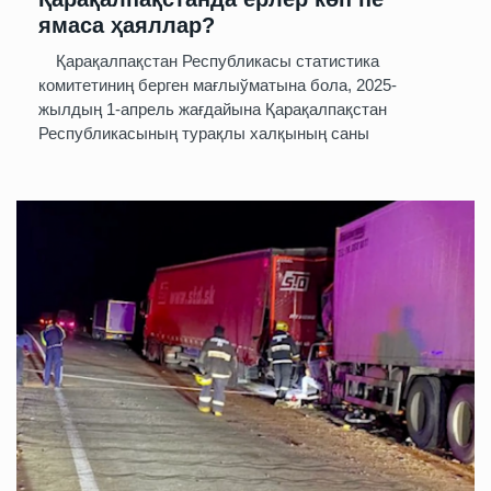
ямаса ҳаяллар?
Қарақалпақстан Республикасы статистика
комитетиниң берген мағлыўматына бола, 2025-
жылдың 1-апрель жағдайына Қарақалпақстан
Республикасының турақлы халқының саны