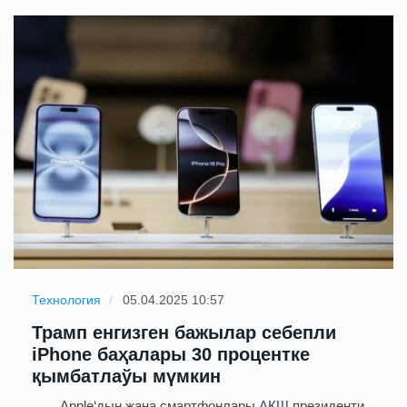
Технология
05.04.2025 10:57
Трамп енгизген бажылар себепли
iPhone баҳалары 30 процентке
қымбатлаўы мүмкин
Apple‘дың жаңа смартфонлары АҚШ президенти