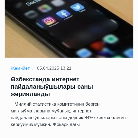
Жәмийет
05.04.2025 13:21
Өзбекстанда интернет
пайдаланыўшылары саны
жәрияланды
​Миллий статистика комитетиниң берген
мағлыўматларына муўапық, интернет
пайдаланыўшылары саны дерлик 94%ке жеткенлигин
көриўимиз мүмкин. Жоқарыдағы