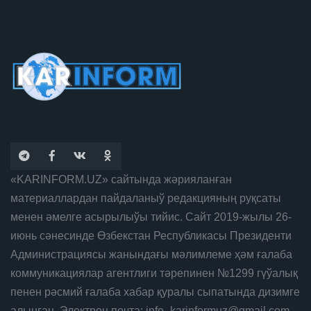
«KARINFORM.UZ» сайтында жәрияланған
материаллардан пайдаланыў редакцияның руқсаты
менен әмелге асырылыўы тийис. Сайт 2019-жылы 26-
июнь сәнесинде Өзбекстан Республикасы Президенти
Администрациясы жанындағы мәлимлеме ҳәм ғалаба
коммуникациялар агентлиги тәрепинен №1299 гүўалық
пенен рәсмий ғалаба хабар қуралы сыпатында дизимге
алынған. Электрон почта: info_karinformuz@gmail.com.