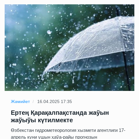
Жәмийет
16.04.2025 17:35
Ертең Қарақалпақстанда жаўын
жаўыўы күтилмекте
Өзбекстан гидрометеорология хызмети агентлиги 17-
апрель күни ушын ҳаўа-райы прогнозын