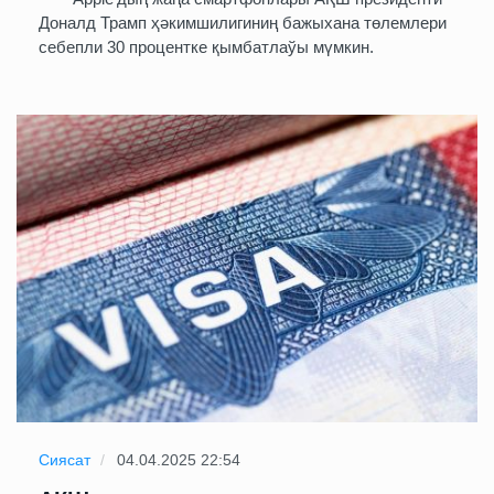
Доналд Трамп ҳәкимшилигиниң бажыхана төлемлери
себепли 30 процентке қымбатлаўы мүмкин.
Сиясат
04.04.2025 22:54