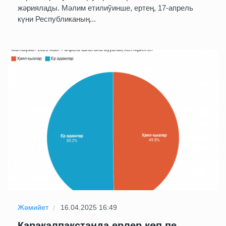
жәриялады. Мәлим етилиўинше, ертең, 17-апрель
күни Республиканың...
Жәмийет
16.04.2025 16:49
Қарақалпақстанда ерлер көп пе