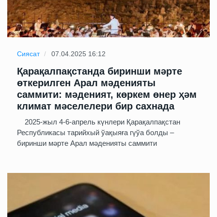
Сиясат
07.04.2025 16:12
Қарақалпақстанда биринши мәрте
өткерилген Арал мәденияты
саммити: мәденият, көркем өнер ҳәм
климат мәселелери бир сахнада
2025-жыл 4-6-апрель күнлери Қарақалпақстан
Республикасы тарийхый ўақыяға гүўа болды –
биринши мәрте Арал мәденияты саммити