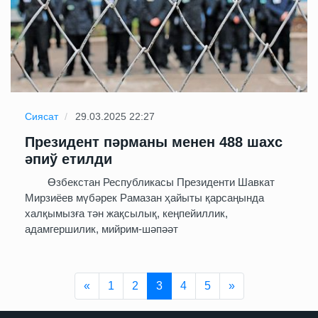
Сиясат
29.03.2025 22:27
Президент пәрманы менен 488 шахс
әпиў етилди
Өзбекстан Республикасы Президенти Шавкат
Мирзиёев мүбәрек Рамазан ҳайыты қарсаңында
халқымызға тән жақсылық, кеңпейиллик,
адамгершилик, мийрим-шәпәәт
Previous
Next
«
1
2
3
4
5
»