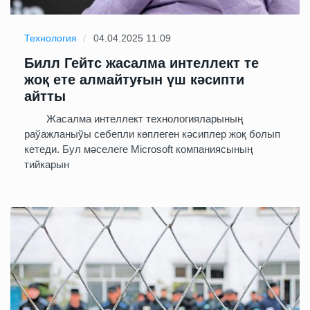
Технология
04.04.2025 11:09
Билл Гейтс жасалма интеллект те
жоқ ете алмайтуғын үш кәсипти
айтты
Жасалма интеллект технологияларының
раўажланыўы себепли көплеген кәсиплер жоқ болып
кетеди. Бул мәселеге Microsoft компаниясының
тийкарын