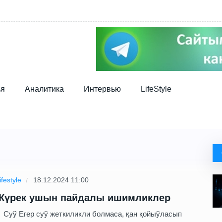
ья
Аналитика
Интервью
LifeStyle
ifestyle
18.12.2024 11:00
Жүрек ушын пайдалы ишимликлер
уў Егер суў жеткиликли болмаса, қан қойыўласып