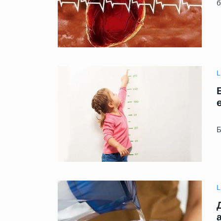
б
L
✅
Б
L