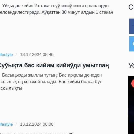
йқыдан кейин 2 стакан суў ишиў ишки органларды
С
елсендилестиреди. Аўқаттан 30 минут алдын 1 стакан
ifestyle
13.12.2024 08:40
У
Суўықта бас кийим кийиўди умытпаң
асыңызды жыллы тутың: Бас арқалы денеден
ссылық ең көп жойтылады. Бас кийим болса бул
ыссылықты
ifestyle
13.12.2024 08:00