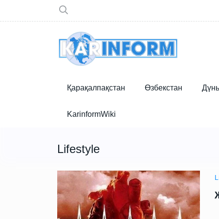
Қарақалпақстан
Өзбекстан
Дүн
KarinformWiki
Lifestyle
L
С