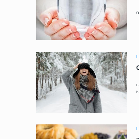
У
б
L
Б
ы
L