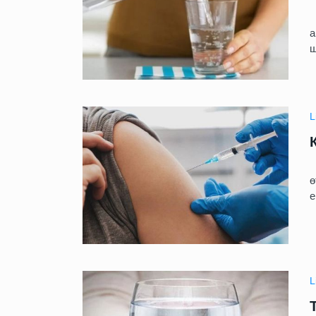
О
а
ш
L
Г
ө
е
L