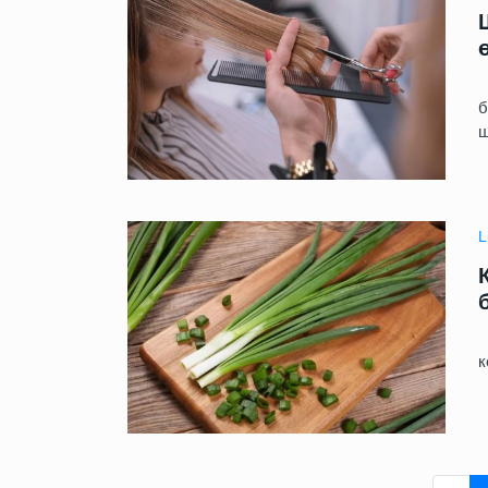
Ш
б
ш
L
✅
к