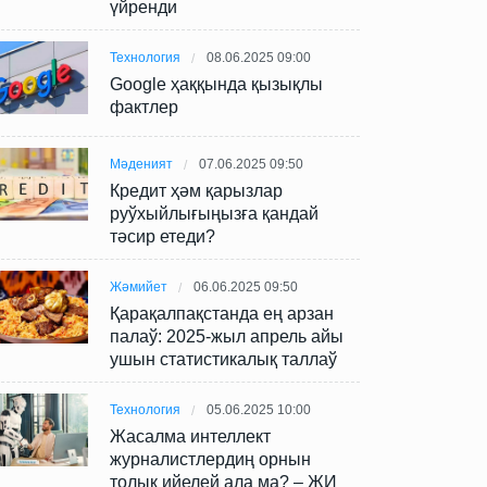
үйренди
Технология
08.06.2025 09:00
Google ҳаққында қызықлы
фактлер
Мәденият
07.06.2025 09:50
Кредит ҳәм қарызлар
руўхыйлығыңызға қандай
тәсир етеди?
Жәмийет
06.06.2025 09:50
Қарақалпақстанда ең арзан
палаў: 2025-жыл апрель айы
ушын статистикалық таллаў
Технология
05.06.2025 10:00
Жасалма интеллект
журналистлердиң орнын
толық ийелей ала ма? – ЖИ