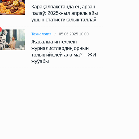
Қарақалпақстанда ең арзан
палаў: 2025-жыл апрель айы
ушын статистикалық таллаў
Технология
05.06.2025 10:00
Жасалма интеллект
журналистлердиң орнын
толық ийелей ала ма? – ЖИ
жуўабы