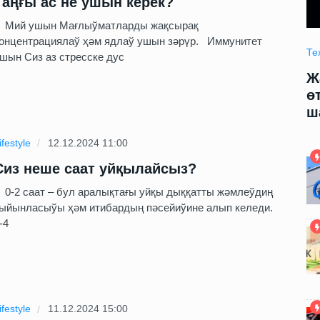
Таңғы ас не ушын керек?
ий ушын Мағлыўматларды жақсырақ
онцентрациялаў ҳәм ядлаў ушын зәрүр. Иммунитет
Технология
09.06.2025 09:00
Те
шын Сиз аз стресске дус
модели
Жаңа жасалма интеллект модели
Ж
арды
өтирик сөйлеў ҳәм адамларды
ө
шантаж етиўди үйренди
ш
ifestyle
12.12.2024 11:00
Сиз неше саат уйқылайсыз?
-2 саат – бул аралықтағы уйқы дыққатты жәмлеўдиң
ыйынласыўы ҳәм итибардың пәсейиўине алып келеди.
-4
ifestyle
11.12.2024 15:00