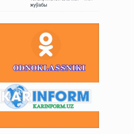
жуўабы