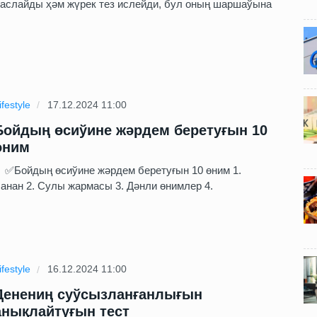
аслайды ҳәм жүрек тез ислейди, бул оның шаршаўына
ifestyle
17.12.2024 11:00
Бойдың өсиўине жәрдем беретуғын 10
өним
Бойдың өсиўине жәрдем беретуғын 10 өним 1.
анан 2. Сулы жармасы 3. Дәнли өнимлер 4.
ifestyle
16.12.2024 11:00
Денениң суўсызланғанлығын
анықлайтуғын тест