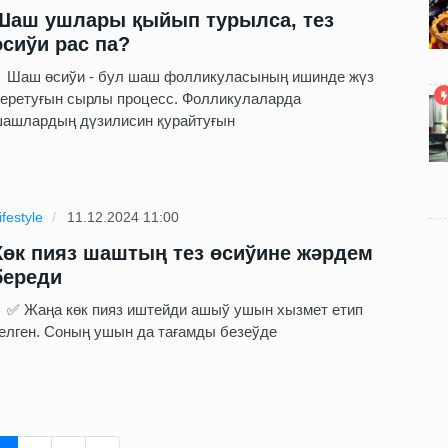
Шаш ушлары қыйып турылса, тез
өсиўи рас па?
аш өсиўи - бул шаш фолликуласының ишинде жүз
еретуғын сырлы процесс. Фолликулаларда
ашлардың дүзилисин қурайтуғын
ifestyle
11.12.2024 11:00
Көк пияз шаштың тез өсиўине жәрдем
береди
 Жаңа көк пияз иштейди ашыў ушын хызмет етип
елген. Соның ушын да тағамды безеўде