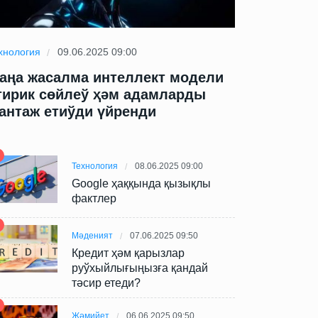
хнология
09.06.2025 09:00
Технология
09
аңа жасалма интеллект модели
Жаңа жасал
тирик сөйлеў ҳәм адамларды
өтирик сөй
антаж етиўди үйренди
шантаж ети
Технология
08.06.2025 09:00
Google ҳаққында қызықлы
фактлер
Мәденият
07.06.2025 09:50
Кредит ҳәм қарызлар
руўхыйлығыңызға қандай
тәсир етеди?
Жәмийет
06.06.2025 09:50