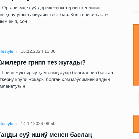
рганизмде суў дәрежеси жетерли екенлигин
нықлаў ушын әпиўайы тест бар. Қол терисин әсте
ымшып, соң
ifestyle
15.12.2024 11:00
Кимлерге грипп тез жуғады?
рипп жуқтырыў ҳәм оның аўыр белгилерин бастан
ткериў қәўпи жоқары болған ҳәм мәўсимнен алдын
мленетуғын
ifestyle
14.12.2024 08:50
Таңды суў ишиў менен баслаң