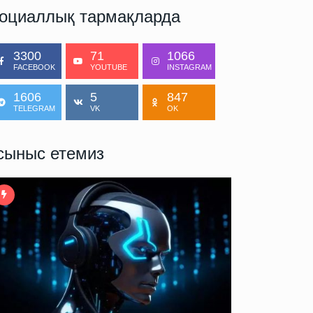
оциаллық тармақларда
3300
71
1066
FACEBOOK
YOUTUBE
INSTAGRAM
1606
5
847
TELEGRAM
VK
OK
сыныс етемиз