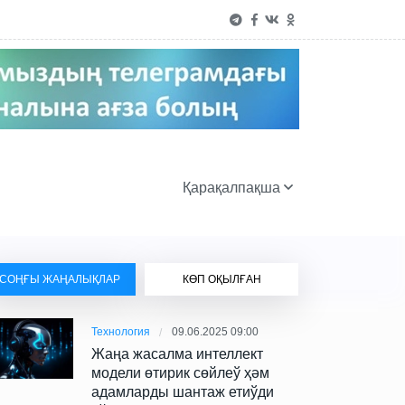
Қарақалпақша
СОҢҒЫ ЖАҢАЛЫҚЛАР
КӨП ОҚЫЛҒАН
Технология
09.06.2025 09:00
Жаңа жасалма интеллект
модели өтирик сөйлеў ҳәм
адамларды шантаж етиўди