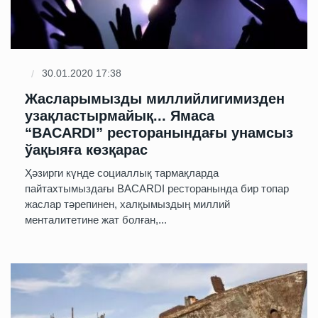
30.01.2020 17:38
Жасларымызды миллийлигимизден
узақластырмайық... Ямаса
“BACARDI” ресторанындағы унамсыз
ўақыяға көзқарас
Ҳәзирги күнде социаллық тармақларда
пайтахтымыздағы BACARDI ресторанында бир топар
жаслар тәрепинен, халқымыздың миллий
менталитетине жат болған,...