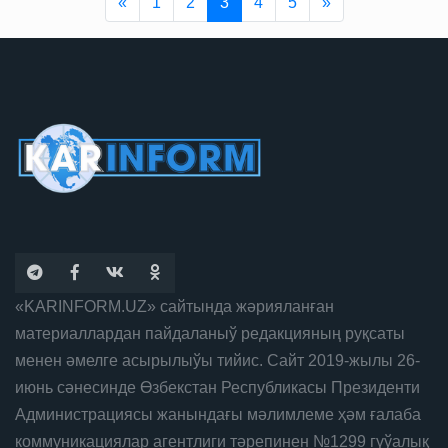
Previous
Next
«
1
2
3
4
5
»
«KARINFORM.UZ» сайтында жәрияланған
материаллардан пайдаланыў редакцияның руқсаты
менен әмелге асырылыўы тийис. Сайт 2019-жылы 26-
июнь сәнесинде Өзбекстан Республикасы Президенти
Администрациясы жанындағы мәлимлеме ҳәм ғалаба
коммуникациялар агентлиги тәрепинен №1299 гүўалық