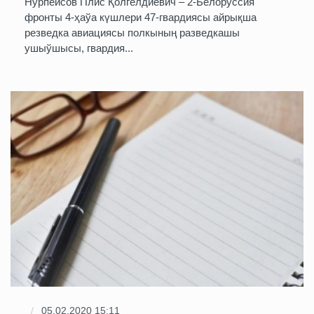
Нурпейсов Плис Қолгелдиевич – 2-Белоруссия
фронты 4-ҳаўа күшлери 47-гвардиясы айрықша
резведка авиациясы полкының разведкашы
ушыўшысы, гвардия...
05.02.2020 15:11