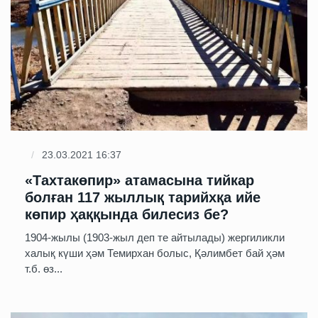
23.03.2021 16:37
«Тахтакөпир» атамасына тийкар
болған 117 жыллық тарийхқа ийе
көпир ҳаққында билесиз бе?
1904-жылы (1903-жыл деп те айтылады) жергиликли
халық күши ҳәм Темирхан болыс, Қәлимбет бай ҳәм
т.б. өз...