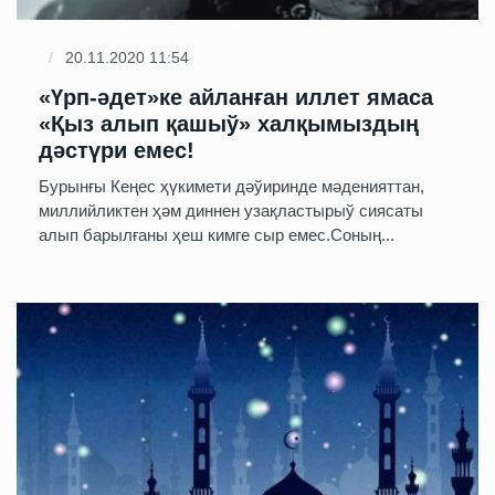
20.11.2020 11:54
«Үрп-әдет»ке айланған иллет ямаса
«Қыз алып қашыў» халқымыздың
дәстүри емес!
Бурынғы Кеңес ҳүкимети дәўиринде мәденияттан,
миллийликтен ҳәм диннен узақластырыў сиясаты
алып барылғаны ҳеш кимге сыр емес.Соның...