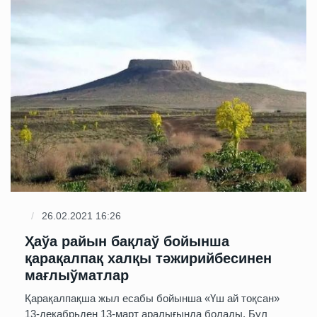
26.02.2021 16:26
Ҳаўа райын бақлаў бойынша
қарақалпақ халқы тәжирийбесинен
мағлыўматлар
Қарақалпақша жыл есабы бойынша «Үш ай тоқсан»
13-декабрьден 13-март аралығында болады. Бул