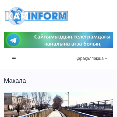
Қарақалпақша
Мақала