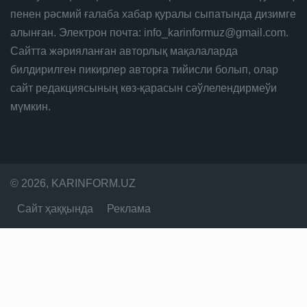
пенен рәсмий ғалаба хабар қуралы сыпатында дизимге
алынған. Электрон почта: info_karinformuz@gmail.com.
Сайтта жәрияланған авторлық мақалаларда
билдирилген пикирлер авторға тийисли болып, олар
сайт редакциясының көз-қарасын сәўлелендирмеўи
мүмкин.
© 2026, KARINFORM.UZ
Сайт ҳаққында
Реклама