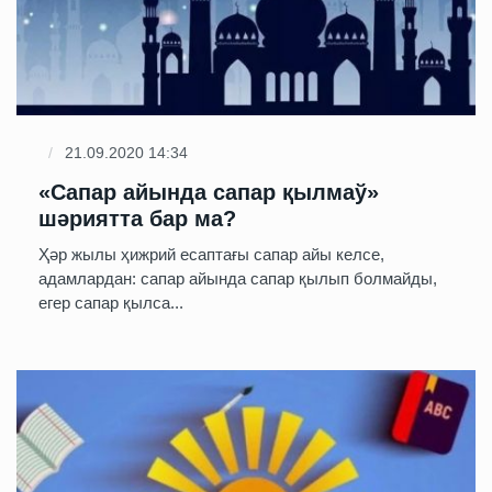
21.09.2020 14:34
«Сапар айында сапар қылмаў»
шәриятта бар ма?
Ҳәр жылы ҳижрий есаптағы сапар айы келсе,
адамлардан: сапар айында сапар қылып болмайды,
егер сапар қылса...