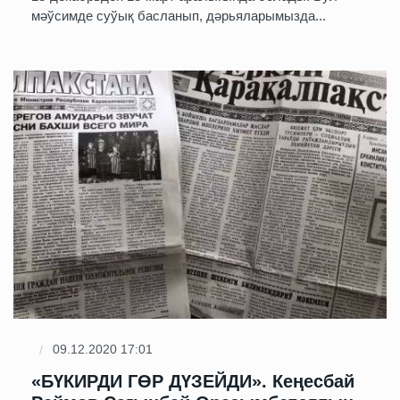
мәўсимде суўық басланып, дәрьяларымызда...
09.12.2020 17:01
«БҮКИРДИ ГӨР ДҮЗЕЙДИ». Кеңесбай