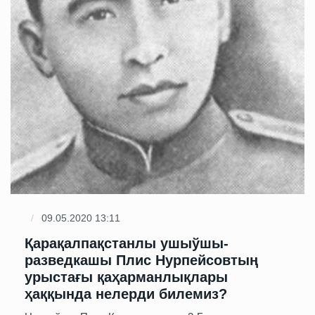
09.05.2020 13:11
Қарақалпақстанлы ушыўшы-
разведкашы Плис Нурпейсовтың
урыстағы қаҳарманлықлары
ҳаққында нелерди билемиз?