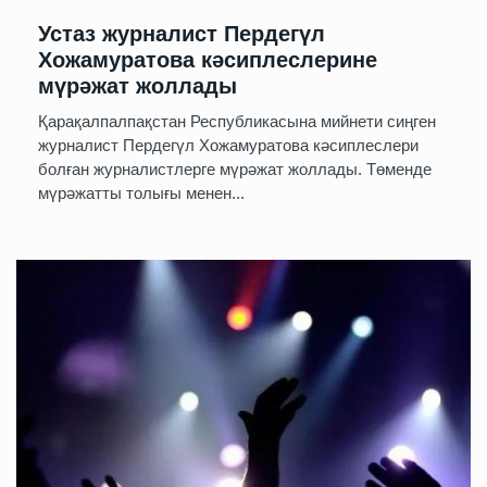
Устаз журналист Пердегүл
Хожамуратова кәсиплеслерине
мүрәжат жоллады
Қарақалпалпақстан Республикасына мийнети сиңген
журналист Пердегүл Хожамуратова кәсиплеслери
болған журналистлерге мүрәжат жоллады. Төменде
мүрәжатты толығы менен...