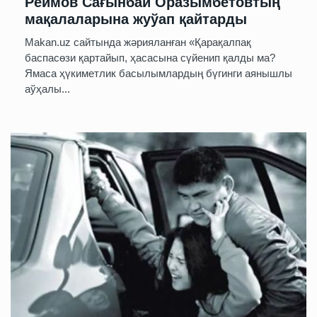
Реймов Сағынбай Оразымбетовтың
мақалаларына жуўап қайтарды
Makan.uz сайтында жәрияланған «Қарақалпақ
баспасөзи қартайып, ҳасасына сүйенип қалды ма?
Ямаса ҳүкиметлик басылымлардың бүгинги аянышлы
аўҳалы...