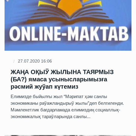
27.07.2020 16:06
ЖАҢА ОҚЫЎ ЖЫЛЫНА ТАЯРМЫЗ
(БА?) ямаса усынысларымызға
рәсмий жуўап күтемиз
Елимизде быйылғы жыл “Мәрипат ҳәм санлы
экономиканы раўажландырыў жылы”деп белгиленди.
Мәмлекетлик бағдарламада елимиздиң социаллық-
экономикалық тараўларында санлы...